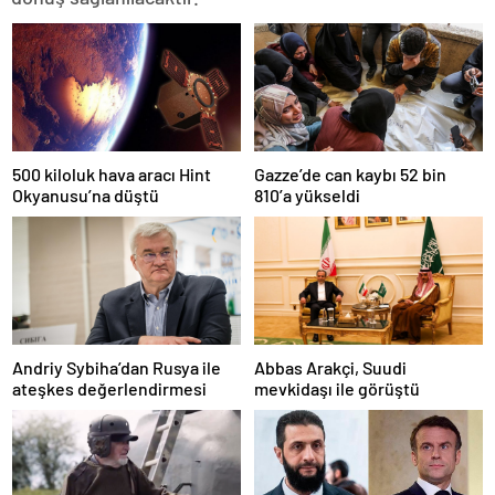
500 kiloluk hava aracı Hint
Gazze’de can kaybı 52 bin
Okyanusu’na düştü
810’a yükseldi
Andriy Sybiha’dan Rusya ile
Abbas Arakçi, Suudi
ateşkes değerlendirmesi
mevkidaşı ile görüştü