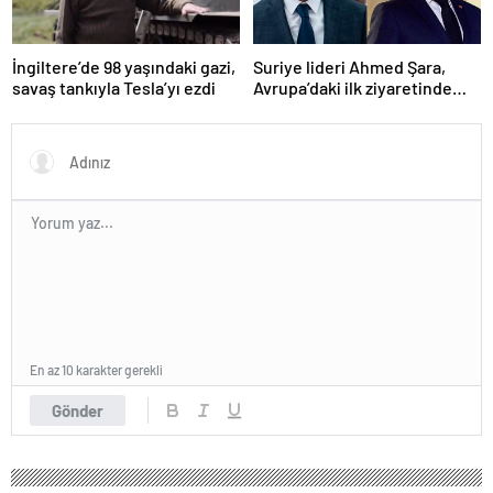
Suriye lideri Ahmed Şara,
İngiltere’de 98 yaşındaki gazi,
Avrupa’daki ilk ziyaretinde
savaş tankıyla Tesla’yı ezdi
Macron ile görüşecek
En az 10 karakter gerekli
Gönder