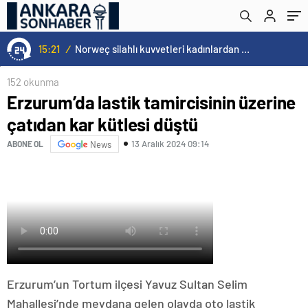
15:21
/
Norweç silahlı kuvvetleri kadınlardan oluşan özel kuvvetler eğitimlerini başlattı.
152 okunma
Erzurum’da lastik tamircisinin üzerine
çatıdan kar kütlesi düştü
13 Aralık 2024 09:14
ABONE OL
News
Erzurum’un Tortum ilçesi Yavuz Sultan Selim
Mahallesi’nde meydana gelen olayda oto lastik