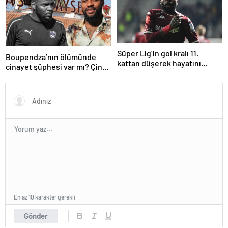
Süper Lig’in gol kralı 11.
Boupendza’nın ölümünde
kattan düşerek hayatını
cinayet şüphesi var mı? Çin
kaybetti!
polisinden net açıklama
En az 10 karakter gerekli
Gönder