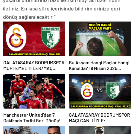
iletiniz. En kısa süre içerisinde bildirimlerinize geri
dönüş sağlanılacaktır.”
GALATASARAY BODRUMSPOR
Bu Akşam Hangi Maçlar Hangi
MUHTEMEL 11’LER/MAÇ
Kanalda? 18 Nisan 2025
KADROSU! Galatasaray
Günün Karşılaşmaları
Bodrumspor maçı hangi
kanalda, saat kaçta?
Manchester United’dan 7
GALATASARAY BODRUMSPOR
Dakikada Tarihi Geri Dönüş!
MAÇI CANLI İZLE:
UEFA Avrupa Ligi’nde Yarı
Galatasaray Bodrumspor
Finalde
maçı şifresiz mi?