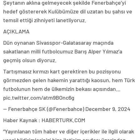
Şeytanın aklına gelmeyecek şekilde Fenerbahçe’yi
hedef göstererek Kulübümüze dil uzatan bu şahsı ve
temsil ettiği zihniyeti lanetliyoruz.
AÇIKLAMA
Dün oynanan Sivasspor-Galatasaray maçında
sakatlanan milli futbolcumuz Barış Alper Yılmaz’a
geçmiş olsun diyoruz.
Tartışmasız kırmızı kart gerektiren bu pozisyonu
görmezden gelen hakemin yarattığı kaosun, hem Türk
futbolunun hem de ülkemizin bekası açısından…
pic.twitter.com/atm9BOnc6g
— Fenerbahçe SK (@Fenerbahce) December 9, 2024
Haber Kaynak : HABERTURK.COM
“Yayınlanan tüm haber ve diğer içerikler ile ilgili olarak
yasal bildirimlerinizi bize iletişim sayfası üzerinden