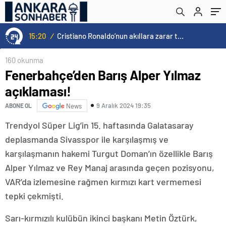
15:20
/
Cristiano Ronaldo’nun akıllara zarar tüm kariyerinin istatistiğini çıkardık !
160 okunma
Fenerbahçe’den Barış Alper Yılmaz
açıklaması!
9 Aralık 2024 19:35
ABONE OL
News
Trendyol Süper Lig’in 15. haftasında Galatasaray
deplasmanda Sivasspor ile karşılaşmış ve
karşılaşmanın hakemi Turgut Doman’ın özellikle Barış
Alper Yılmaz ve Rey Manaj arasında geçen pozisyonu,
VAR’da izlemesine rağmen kırmızı kart vermemesi
tepki çekmişti.
Sarı-kırmızılı kulübün ikinci başkanı Metin Öztürk,