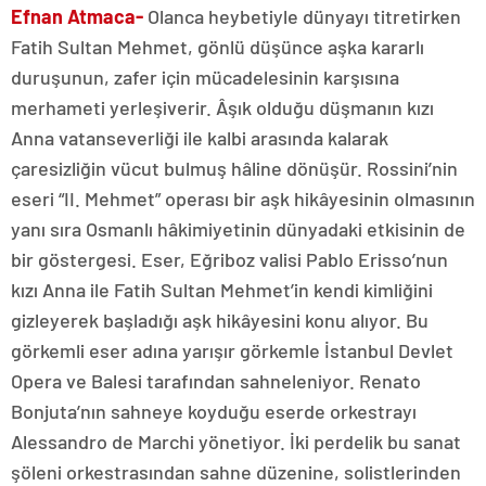
Efnan Atmaca-
Olanca heybetiyle dünyayı titretirken
Fatih Sultan Mehmet, gönlü düşünce aşka kararlı
duruşunun, zafer için mücadelesinin karşısına
merhameti yerleşiverir. Âşık olduğu düşmanın kızı
Anna vatanseverliği ile kalbi arasında kalarak
çaresizliğin vücut bulmuş hâline dönüşür. Rossini’nin
eseri “II. Mehmet” operası bir aşk hikâyesinin olmasının
yanı sıra Osmanlı hâkimiyetinin dünyadaki etkisinin de
bir göstergesi. Eser, Eğriboz valisi Pablo Erisso’nun
kızı Anna ile Fatih Sultan Mehmet’in kendi kimliğini
gizleyerek başladığı aşk hikâyesini konu alıyor. Bu
görkemli eser adına yarışır görkemle İstanbul Devlet
Opera ve Balesi tarafından sahneleniyor. Renato
Bonjuta’nın sahneye koyduğu eserde orkestrayı
Alessandro de Marchi yönetiyor. İki perdelik bu sanat
şöleni orkestrasından sahne düzenine, solistlerinden