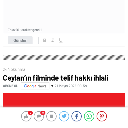
En az 10 karakter gerekli
Gönder
244 okunma
Ceylan’ın filminde telif hakkı ihlali
21 Mayıs 2024 00:54
ABONE OL
News
0
0
0
0