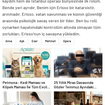
kaydım hem de İstanbul operası bünyesinde ilk rolüm.
Bende yeri ayrıdır. Benim için Erisso bir katarsistir,
arınmadır. Erisso, vatan savunması ve kızının güvenliği
arasında psikolojik savaş veren bir lider. Ben bu rolü
oynarken hayatımdaki kontrolüm altında olmayan tüm
zorlukları, Erisso’nun iç savaşına yükledim.
Anna
Aşk
Eser
Mehmet
Opera
Petmona : Kedi Maması ve
25 Yıllık Miras Davasında
Köpek Maması İle Tüm Evcil
Gözler Temmuz Ayındaki
Hayvan Ürünleri
Karar Duruşmasına Çevrildi