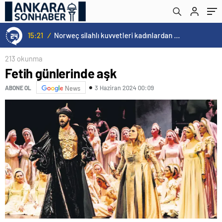
15:20
/
Cristiano Ronaldo’nun akıllara zarar tüm kariyerinin istatistiğini çıkardık !
213 okunma
Fetih günlerinde aşk
3 Haziran 2024 00:09
ABONE OL
News