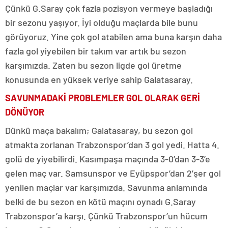
Çünkü G.Saray çok fazla pozisyon vermeye başladığı
bir sezonu yaşıyor. İyi olduğu maçlarda bile bunu
görüyoruz. Yine çok gol atabilen ama buna karşın daha
fazla gol yiyebilen bir takım var artık bu sezon
karşımızda. Zaten bu sezon ligde gol üretme
konusunda en yüksek veriye sahip Galatasaray.
SAVUNMADAKİ PROBLEMLER GOL OLARAK GERİ
DÖNÜYOR
Dünkü maça bakalım; Galatasaray, bu sezon gol
atmakta zorlanan Trabzonspor’dan 3 gol yedi. Hatta 4.
golü de yiyebilirdi. Kasımpaşa maçında 3-0’dan 3-3’e
gelen maç var. Samsunspor ve Eyüpspor’dan 2’şer gol
yenilen maçlar var karşımızda. Savunma anlamında
belki de bu sezon en kötü maçını oynadı G.Saray
Trabzonspor’a karşı. Çünkü Trabzonspor’un hücum