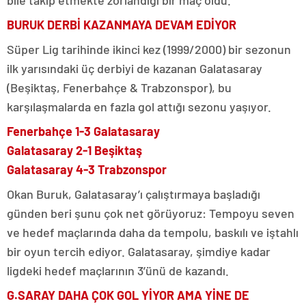
BURUK DERBİ KAZANMAYA DEVAM EDİYOR
Süper Lig tarihinde ikinci kez (1999/2000) bir sezonun
ilk yarısındaki üç derbiyi de kazanan Galatasaray
(Beşiktaş, Fenerbahçe & Trabzonspor), bu
karşılaşmalarda en fazla gol attığı sezonu yaşıyor.
Fenerbahçe 1-3 Galatasaray
Galatasaray 2-1 Beşiktaş
Galatasaray 4-3 Trabzonspor
Okan Buruk, Galatasaray’ı çalıştırmaya başladığı
günden beri şunu çok net görüyoruz: Tempoyu seven
ve hedef maçlarında daha da tempolu, baskılı ve iştahlı
bir oyun tercih ediyor. Galatasaray, şimdiye kadar
ligdeki hedef maçlarının 3’ünü de kazandı.
G.SARAY DAHA ÇOK GOL YİYOR AMA YİNE DE