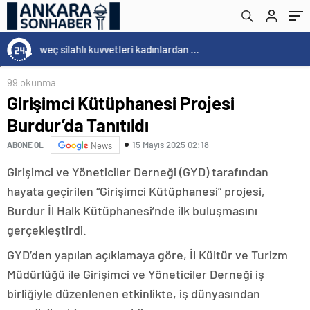
15:20
/
Cristiano Ronaldo’nun akıllara zarar tüm kariyerinin istatistiğini çıkardık !
99 okunma
Girişimci Kütüphanesi Projesi
Burdur’da Tanıtıldı
15 Mayıs 2025 02:18
ABONE OL
News
Girişimci ve Yöneticiler Derneği (GYD) tarafından
hayata geçirilen “Girişimci Kütüphanesi” projesi,
Burdur İl Halk Kütüphanesi’nde ilk buluşmasını
gerçekleştirdi.
GYD’den yapılan açıklamaya göre, İl Kültür ve Turizm
Müdürlüğü ile Girişimci ve Yöneticiler Derneği iş
birliğiyle düzenlenen etkinlikte, iş dünyasından