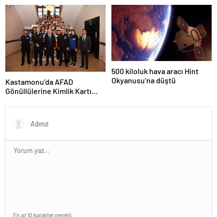
Gerçekleşti
500 kiloluk hava aracı Hint
Okyanusu’na düştü
Kastamonu’da AFAD
Gönüllülerine Kimlik Kartı
Töreni
En az 10 karakter gerekli