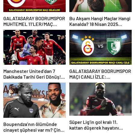
GALATASARAY BODRUMSPOR
Bu Akşam Hangi Maçlar Hangi
MUHTEMEL 11’LER/MAÇ
Kanalda? 18 Nisan 2025
KADROSU! Galatasaray
Günün Karşılaşmaları
Bodrumspor maçı hangi
kanalda, saat kaçta?
Manchester United’dan 7
GALATASARAY BODRUMSPOR
Dakikada Tarihi Geri Dönüş!
MAÇI CANLI İZLE:
UEFA Avrupa Ligi’nde Yarı
Galatasaray Bodrumspor
Finalde
maçı şifresiz mi?
Süper Lig’in gol kralı 11.
Boupendza’nın ölümünde
kattan düşerek hayatını
cinayet şüphesi var mı? Çin
kaybetti!