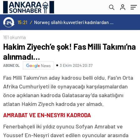
transfer geldiği gibi gidiyor…
15:21
/
Norweç silahlı kuvvetleri kadınlardan oluşan özel kuvvetler eğitimlerini başlattı.
161 okunma
Hakim Ziyech’e şok! Fas Milli Takımı’na
alınmadı…
3 Ekim 2024 20:37
ABONE OL
News
Fas Milli Takımı’nın aday kadrosu belli oldu. Fas’ın Orta
Afrika Cumhuriyeti ile oynayacağı karşılaşmalardan
önce açıklanan kadroda Galatasaray’da sakatlığını
atlatan Hakim Ziyech kadroda yer almadı.
AMRABAT VE EN-NESYRI KADRODA
Fenerbahçeli iki yıldız oyuncu Sofyan Amrabat ve
Youssef En-Nesyri davet edilen oyuncular arasında