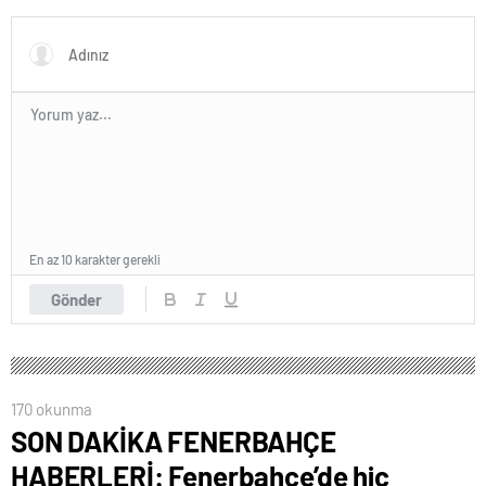
polisinden net açıklama
En az 10 karakter gerekli
Gönder
170 okunma
SON DAKİKA FENERBAHÇE
HABERLERİ: Fenerbahçe’de hiç