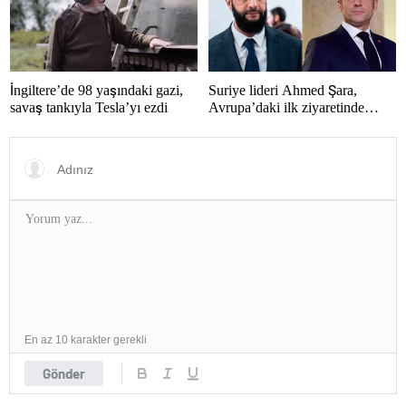
Suriye lideri Ahmed Şara,
İngiltere’de 98 yaşındaki gazi,
Avrupa’daki ilk ziyaretinde
savaş tankıyla Tesla’yı ezdi
Macron ile görüşecek
En az 10 karakter gerekli
Gönder