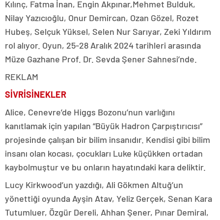
Kılınç, Fatma İnan, Engin Akpınar,Mehmet Bulduk,
Nilay Yazıcıoğlu, Onur Demircan, Ozan Gözel, Rozet
Hubeş, Selçuk Yüksel, Selen Nur Sarıyar, Zeki Yıldırım
rol alıyor. Oyun, 25-28 Aralık 2024 tarihleri arasında
Müze Gazhane Prof. Dr. Sevda Şener Sahnesi’nde.
REKLAM
SİVRİSİNEKLER
Alice, Cenevre’de Higgs Bozonu’nun varlığını
kanıtlamak için yapılan “Büyük Hadron Çarpıştırıcısı”
projesinde çalışan bir bilim insanıdır. Kendisi gibi bilim
insanı olan kocası, çocukları Luke küçükken ortadan
kaybolmuştur ve bu onların hayatındaki kara deliktir.
Lucy Kirkwood’un yazdığı, Ali Gökmen Altuğ’un
yönettiği oyunda Ayşin Atav, Yeliz Gerçek, Senan Kara
Tutumluer, Özgür Dereli, Ahhan Şener, Pınar Demiral,