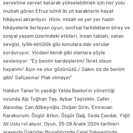
servetine servet katarak yükselebilmek için her yolu
mubah gören Efruz isimli iki zıt karakterin hayat
hikâyesi aktarılıyor. Hiciv, mizah ve yer yer hazin
hikâyelerle ilerleyen oyun, sınıfsal farklılıkların birey ve
sosyal yaşam üzerindeki etkileri, insan tabiatı, vatan
sevgisi, iyilik-kötülük gibi konulara dair sorular
sorduruyor. Vicdani kendi gibi olanlara şöyle
sesleniyor: “Ey benim kardeşlerim/ İbret olsun
hayatım/ Açın ne olur gözünüzü,/ Sakın siz de benim
gibi/ Safçasına/ Plak olmayın”
Haldun Taner’in yazdığı Yelda Baskın’ın yönettiği
oyunda Alp Tuğhan Taş, Aybar Taştekin, Cafer
Alpsolay, Can Alibeyoğlu, Doğan Şirin, Emrecan
Karakurum, Özgür Atkın, Özgür Dağ, Seda Çavdar, Yiğit
Ali Uslu rol alıyor. Oyun, 25-28 Aralık 2024 tarihleri
arasında Üsküdar Musahipzade Celal Sahnesi’nde.