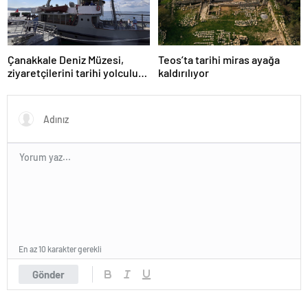
Çanakkale Deniz Müzesi,
Teos’ta tarihi miras ayağa
ziyaretçilerini tarihi yolculuğa
kaldırılıyor
çıkarıyor
En az 10 karakter gerekli
Gönder