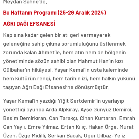
Meydan Sahne’de.
Bu Haftanın Programı (25-29 Aralık 2024)
AĞRI DAĞI EFSANESİ
Kapısına kadar gelen bir atı geri vermeyerek
geleneğine sahip çıkma sorumluluğunu üstlenmek
zorunda kalan Ahmet’le, hem atın hem de bölgenin
yönetiminde sözün sahibi olan Mahmut Han’ın kızı
Gülbahar’ın hikâyesi, Yaşar Kemal’in usta kaleminde
hem kültürün rengi, hem tarihin izi, hem halkın yükünü
taşıyan Ağrı Dağı Efsanesi’ne dönüşmüştür.
Yaşar Kemal’in yazdığı Yiğit Sertdemir’in uyarlayıp
yönettiği oyunda Arda Alpkıray, Ayşe Günyüz Demirci,
Besim Demirkıran, Can Tarakçı, Cihan Kurtaran, Emrah
Can Yaylı, Emre Yılmaz, Ertan Kılıç, Hakan Örge, Murat
Üzen, Özge Midilli, Serkan Bacak, Uğur Dilbaz, Yeliz