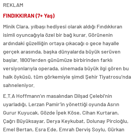
REKLAM
FINDIKKIRAN (7+ Yaş)
Minik Clara, yılbaşı hediyesi olarak aldığı Fındıkkıran
isimli oyuncağıyla özel bir bağ kurar. Görünenin
ardındaki güzelliğin ortaya çıkacağı o gece hayalle
gerçek arasında, başka dünyalarda büyük serüven
başlar. 1800’lerden günümüze birbirinden farklı
versiyonlarıyla operada, sinemada büyük ilgi gören bu
halk öyküsü, tüm görkemiyle şimdi Şehir Tiyatrosu’nda
sahneleniyor.
E.T.A Hoffmann’ın masalından Dilşad Çelebi’nin
uyarladığı, Lerzan Pamir’in yönettiği oyunda Asrın
Gurur Kuyucak, Gözde İpek Köse, Cihan Kurtaran,
Çağrı Büyüksayar, Derya Keykubat, Dolunay Pircioğlu,
Emel Bertan, Esra Ede, Emrah Derviş Soylu, Gürkan