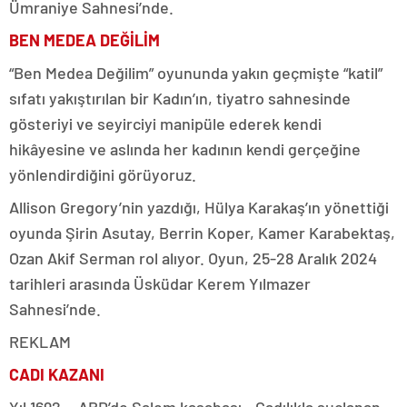
Ümraniye Sahnesi’nde.
BEN MEDEA DEĞİLİM
“Ben Medea Değilim” oyununda yakın geçmişte “katil”
sıfatı yakıştırılan bir Kadın’ın, tiyatro sahnesinde
gösteriyi ve seyirciyi manipüle ederek kendi
hikâyesine ve aslında her kadının kendi gerçeğine
yönlendirdiğini görüyoruz.
Allison Gregory’nin yazdığı, Hülya Karakaş’ın yönettiği
oyunda Şirin Asutay, Berrin Koper, Kamer Karabektaş,
Ozan Akif Serman rol alıyor. Oyun, 25-28 Aralık 2024
tarihleri arasında Üsküdar Kerem Yılmazer
Sahnesi’nde.
REKLAM
CADI KAZANI
Yıl 1692… ABD’de Salem kasabası…Cadılıkla suçlanan