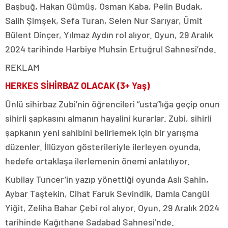
Başbuğ, Hakan Gümüş, Osman Kaba, Pelin Budak,
Salih Şimşek, Sefa Turan, Selen Nur Sarıyar, Ümit
Bülent Dinçer, Yılmaz Aydın rol alıyor. Oyun, 29 Aralık
2024 tarihinde Harbiye Muhsin Ertuğrul Sahnesi’nde.
REKLAM
HERKES SİHİRBAZ OLACAK (3+ Yaş)
Ünlü sihirbaz Zubi’nin öğrencileri “usta”lığa geçip onun
sihirli şapkasını almanın hayalini kurarlar. Zubi, sihirli
şapkanın yeni sahibini belirlemek için bir yarışma
düzenler. İllüzyon gösterileriyle ilerleyen oyunda,
hedefe ortaklaşa ilerlemenin önemi anlatılıyor.
Kubilay Tuncer’in yazıp yönettiği oyunda Aslı Şahin,
Aybar Taştekin, Cihat Faruk Sevindik, Damla Cangül
Yiğit, Zeliha Bahar Çebi rol alıyor. Oyun, 29 Aralık 2024
tarihinde Kağıthane Sadabad Sahnesi’nde.