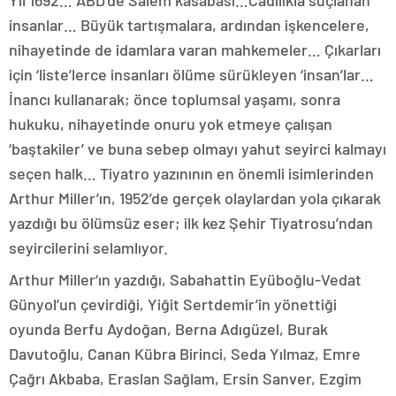
insanlar… Büyük tartışmalara, ardından işkencelere,
nihayetinde de idamlara varan mahkemeler… Çıkarları
için ‘liste’lerce insanları ölüme sürükleyen ‘insan’lar…
İnancı kullanarak; önce toplumsal yaşamı, sonra
hukuku, nihayetinde onuru yok etmeye çalışan
‘baştakiler’ ve buna sebep olmayı yahut seyirci kalmayı
seçen halk… Tiyatro yazınının en önemli isimlerinden
Arthur Miller’ın, 1952’de gerçek olaylardan yola çıkarak
yazdığı bu ölümsüz eser; ilk kez Şehir Tiyatrosu’ndan
seyircilerini selamlıyor.
Arthur Miller‘ın yazdığı, Sabahattin Eyüboğlu-Vedat
Günyol’un çevirdiği, Yiğit Sertdemir’in yönettiği
oyunda Berfu Aydoğan, Berna Adıgüzel, Burak
Davutoğlu, Canan Kübra Birinci, Seda Yılmaz, Emre
Çağrı Akbaba, Eraslan Sağlam, Ersin Sanver, Ezgim