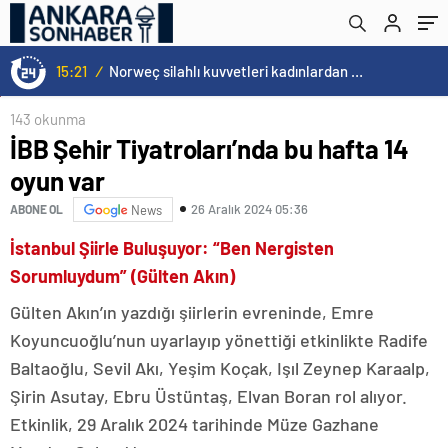
15:20
/
Cristiano Ronaldo’nun akıllara zarar tüm kariyerinin istatistiğini çıkardık !
143 okunma
İBB Şehir Tiyatroları’nda bu hafta 14
oyun var
26 Aralık 2024 05:36
ABONE OL
News
İstanbul Şiirle Buluşuyor: “Ben Nergisten
Sorumluydum” (Gülten Akın)
Gülten Akın’ın yazdığı şiirlerin evreninde, Emre
Koyuncuoğlu’nun uyarlayıp yönettiği etkinlikte Radife
Baltaoğlu, Sevil Akı, Yeşim Koçak, Işıl Zeynep Karaalp,
Şirin Asutay, Ebru Üstüntaş, Elvan Boran rol alıyor.
Etkinlik, 29 Aralık 2024 tarihinde Müze Gazhane