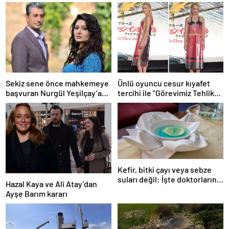
Sekiz sene önce mahkemeye
Ünlü oyuncu cesur kıyafet
başvuran Nurgül Yeşilçay’a
tercihi ile ”Görevimiz Tehlike”
sevindiren haber
galasına damga vurdu
Kefir, bitki çayı veya sebze
suları değil: İşte doktorların
Hazal Kaya ve Ali Atay’dan
önerdiği en sağlıklı içecek
Ayşe Barım kararı