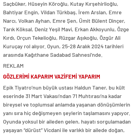
Saçbüker, Hüseyin Köroğlu, Kutay Kırşehirlioğlu,
Bahtiyar Engin, Vildan Türkbaş, İrem Arslan, Emre
Narcı, Volkan Ayhan, Emre Şen, Ümit Bülent Dinçer,
Tarık Köksal, Deniz Yeşil Mavi, Erkan Akkoyunlu, Özge
Kırdı, Orçun Tekelioğlu, Rüzgar Aşıkoğlu, Özgür Ali
Kuruçay rol alıyor. Oyun, 25-28 Aralık 2024 tarihleri
arasında Kağıthane Sadabad Sahnesi’nde.
REKLAM
GÖZLERİMİ KAPARIM VAZİFEMİ YAPARIM
Epik Tiyatro’nun büyük ustası Haldun Taner, bu kült
eserinde 31 Mart Vakası’ndan 71 Muhtırası’na kadar
bireysel ve toplumsal anlamda yaşanan dönüşümlerin
yanı sıra hiç değişmeyen şeylerin taşlamasını yapıyor.
Oyunda yoksul bir aileden gelen, hayatı sorgulamadan
yaşayan “dürüst” Vicdani ile varlıklı bir ailede doğan,