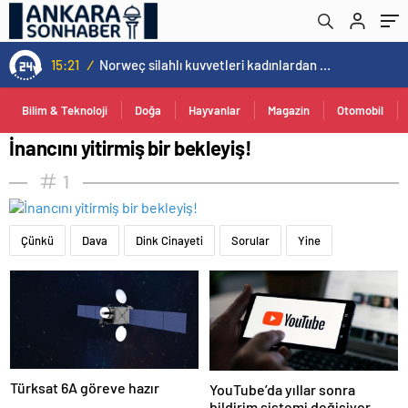
15:21
/
Norweç silahlı kuvvetleri kadınlardan oluşan özel kuvvetler eğitimlerini başlattı.
Bilim & Teknoloji
Doğa
Hayvanlar
Magazin
Otomobil
İnancını yitirmiş bir bekleyiş!
1
Çünkü
Dava
Dink Cinayeti
Sorular
Yine
Türksat 6A göreve hazır
YouTube’da yıllar sonra
bildirim sistemi değişiyor