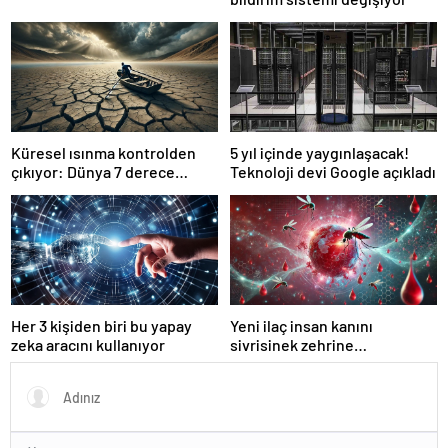
Küresel ısınma kontrolden
5 yıl içinde yaygınlaşacak!
çıkıyor: Dünya 7 derece
Teknoloji devi Google açıkladı
ısınabilir
Her 3 kişiden biri bu yapay
Yeni ilaç insan kanını
zeka aracını kullanıyor
sivrisinek zehrine
dönüştürüyor!