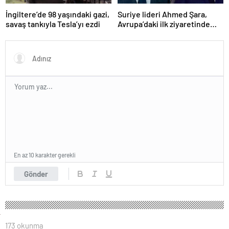
Suriye lideri Ahmed Şara,
İngiltere’de 98 yaşındaki gazi,
Avrupa’daki ilk ziyaretinde
savaş tankıyla Tesla’yı ezdi
Macron ile görüşecek
En az 10 karakter gerekli
Gönder
173 okunma