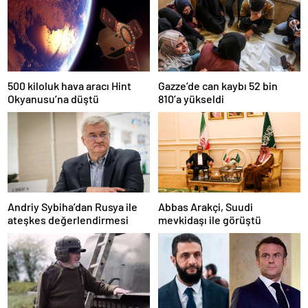
500 kiloluk hava aracı Hint
Gazze’de can kaybı 52 bin
Okyanusu’na düştü
810’a yükseldi
Andriy Sybiha’dan Rusya ile
Abbas Arakçi, Suudi
ateşkes değerlendirmesi
mevkidaşı ile görüştü