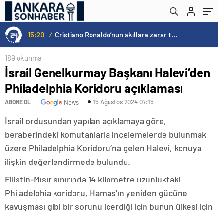
15:20
/
Cristiano Ronaldo’nun akıllara zarar tüm kariyerinin istatistiğini çıkardık !
189 okunma
İsrail Genelkurmay Başkanı Halevi’den
Philadelphia Koridoru açıklaması
15 Ağustos 2024 07:15
ABONE OL
News
İsrail ordusundan yapılan açıklamaya göre,
beraberindeki komutanlarla incelemelerde bulunmak
üzere Philadelphia Koridoru’na gelen Halevi, konuya
ilişkin değerlendirmede bulundu.
Filistin-Mısır sınırında 14 kilometre uzunluktaki
Philadelphia koridoru, Hamas’ın yeniden gücüne
kavuşması gibi bir sorunu içerdiği için bunun ülkesi için