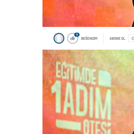
0
BEĞENDİM
ABONE OL