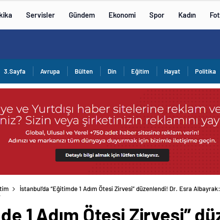
kika
Servisler
Gündem
Ekonomi
Spor
Kadın
Fot
3.Sayfa
Avrupa
Bülten
Din
Eğitim
Hayat
Politika
tim
İstanbul’da “Eğitimde 1 Adım Ötesi Zirvesi” düzenlendi! Dr. Esra Albayrak
r
mde 1 Adım Ötesi Zirvesi” dü