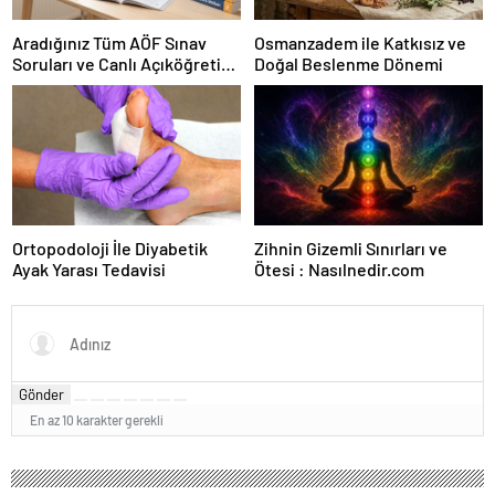
Aradığınız Tüm AÖF Sınav
Osmanzadem ile Katkısız ve
Soruları ve Canlı Açıköğretim
Doğal Beslenme Dönemi
Forumu Burada
Ortopodoloji İle Diyabetik
Zihnin Gizemli Sınırları ve
Ayak Yarası Tedavisi
Ötesi : Nasılnedir.com
Gönder
En az 10 karakter gerekli