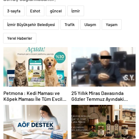
3-sayfa
Eshot
güncel
İzmir
İzmir Büyükşehir Belediyesi
Trafik
Ulaşım
Yaşam
Yerel Haberler
Petmona : Kedi Maması ve
25 Yıllık Miras Davasında
Köpek Maması İle Tüm Evcil
Gözler Temmuz Ayındaki
Hayvan Ürünleri
Karar Duruşmasına Çevrildi