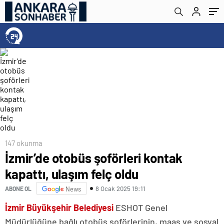
147 okunma
İzmir’de otobüs şoförleri kontak
kapattı, ulaşım felç oldu
8 Ocak 2025 19:11
ABONE OL
News
İzmir Büyükşehir Belediyesi
ESHOT Genel
Müdürlüğüne bağlı otobüs şoförlerinin, maaş ve sosyal