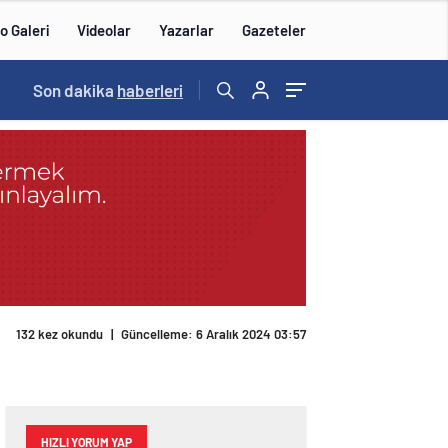
o Galeri
Videolar
Yazarlar
Gazeteler
15:20
Son dakika
/
haberleri
132 kez okundu
|
Güncelleme: 6 Aralık 2024 03:57
HIZLI YORUM YAP