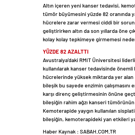
Altın içeren yeni kanser tedavisi, kem
tümör büyümesini yüzde 82 oranında yav
hücrelere zarar vermesi ciddi bir sorun 
geliştirirken altın da son yıllarda öne 
kolay kolay tepkimeye girmemesi nedeniy
YÜZDE 82 AZALTTI
Avustralya’daki RMIT Üniversitesi liderl
kullanılarak kanser tedavisinde önemli b
hücrelerinde yüksek miktarda yer alan b
bileşik bu sayede enzimin çalışmasını 
karşı direnç geliştirmesinin önüne geçti.
bileşiğin rahim ağzı kanseri tümörünün
Kemoterapide yaygın kullanılan sisplatin
bileşiğin, kemoterapideki yan etkileri 
Haber Kaynak : SABAH.COM.TR