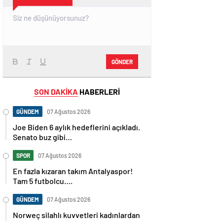
GÖNDER
SON DAKİKA
HABERLERİ
GÜNDEM
07 Ağustos 2026
Joe Biden 6 aylık hedeflerini açıkladı.
Senato buz gibi…
SPOR
07 Ağustos 2026
En fazla kızaran takım Antalyaspor!
Tam 5 futbolcu….
GÜNDEM
07 Ağustos 2026
Norweç silahlı kuvvetleri kadınlardan