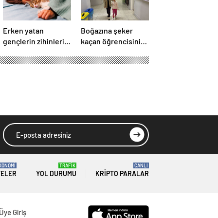
Erken yatan
Boğazına şeker
gençlerin zihinleri
kaçan öğrencisini
daha iyi çalışıyor
kurtaran öğretmen,
ilk yardım eğitimine
dikkati çekti
KONOMİ
TRAFİK
CANLI
TELER
YOL DURUMU
KRIPTO PARALAR
Üye Giriş