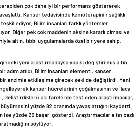
oterapiden çok daha iyi bir performans göstererek
aşlattı. Kanser tedavisinde kemoterapinin sağlıklı
teşkil ediyor. Bilim insanları farklı yöntemler
çıkıyor. Diğer pek çok maddenin aksine kararlı olması ve
le altın, tıbbi uygulamalarda özel bir yere sahip.
iğindeki yeni araştırmadaysa yapısı değiştirilmiş altın
ir adım atıldı. Bilim insanları elementi, kanser
ir enzimle etkileşime girecek şekilde değiştirdi. Yeni
engelleyerek kanser hücrelerinin çoğalmasının ve ilaca
 Geliştirdikleri ilacı farelerde test eden araştırmacılar,
 büyümesini yüzde 82 oranında yavaşlattığını kaydetti.
 ise yüzde 29 başarı gösterdi. Araştırmacılar altın bazlı
yaratmadığını söylüyor.