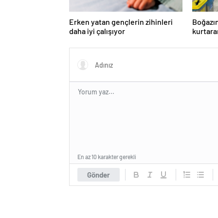
Erken yatan gençlerin zihinleri
Boğazın
daha iyi çalışıyor
kurtara
eğitimi
En az 10 karakter gerekli
Gönder