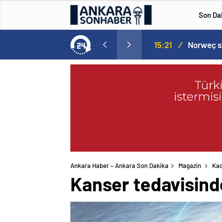
Son Da
aspor! Tam 5 futbolcu….
15:21
/
Ankara Haber – Ankara Son Dakika
Magazin
Kad
Kanser tedavisind