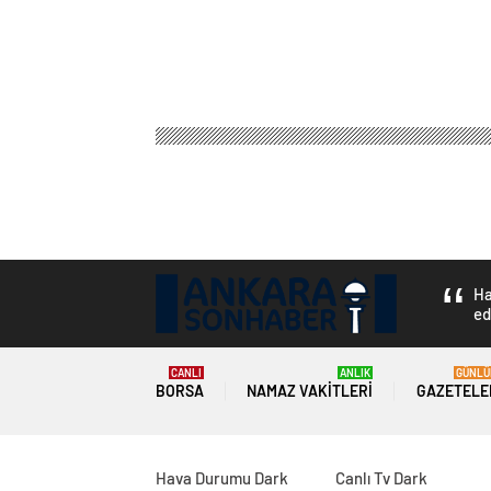
Ha
ed
CANLI
ANLIK
GÜNLÜ
BORSA
NAMAZ VAKITLERI
GAZETELE
Hava Durumu Dark
Canlı Tv Dark