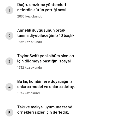
Doğru emzirme yöntemleri
nelerdir, sütün yettiği nasıl
1
anlaşılır?
2088 kez okundu
Annelik duygusunun ortak
tanımı diyebileceğimiz 10 başlık.
2
1682 kez okundu
Taylor Swift yeni albüm planları
için düğmeye bastığını sosyal
3
medyadan duyurdu!
1632 kez okundu
Bu kış kombinlere doyacağınız
onlarca model ve onlarca detay.
4
1573 kez okundu
Takı ve makyaj uyumuna trend
örnekleri sizler için derledik.
5