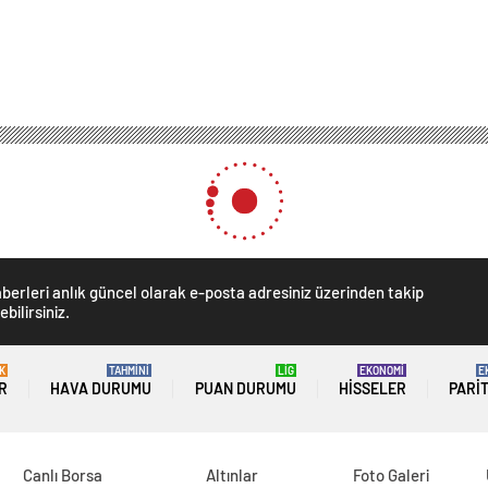
berleri anlık güncel olarak e-posta adresiniz üzerinden takip
ebilirsiniz.
K
TAHMİNİ
LİG
EKONOMİ
E
R
HAVA DURUMU
PUAN DURUMU
HISSELER
PARI
Canlı Borsa
Altınlar
Foto Galeri