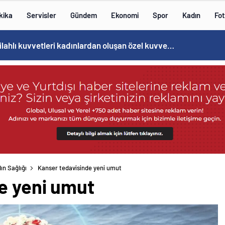
kika
Servisler
Gündem
Ekonomi
Spor
Kadın
Fot
Norweç silahlı kuvvetleri kadınlardan oluşan özel kuvvetler eğitimlerini başlattı.
ın Sağlığı
Kanser tedavisinde yeni umut
e yeni umut