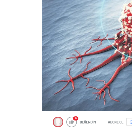
0
BEĞENDİM
ABONE OL