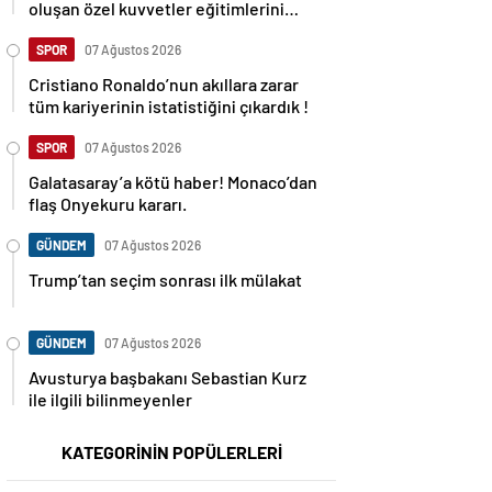
oluşan özel kuvvetler eğitimlerini
başlattı.
SPOR
07 Ağustos 2026
Cristiano Ronaldo’nun akıllara zarar
tüm kariyerinin istatistiğini çıkardık !
SPOR
07 Ağustos 2026
Galatasaray’a kötü haber! Monaco’dan
flaş Onyekuru kararı.
GÜNDEM
07 Ağustos 2026
Trump’tan seçim sonrası ilk mülakat
GÜNDEM
07 Ağustos 2026
Avusturya başbakanı Sebastian Kurz
ile ilgili bilinmeyenler
KATEGORİNİN POPÜLERLERİ