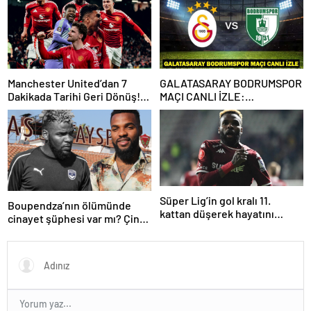
Bodrumspor maçı hangi
kanalda, saat kaçta?
Manchester United’dan 7
GALATASARAY BODRUMSPOR
Dakikada Tarihi Geri Dönüş!
MAÇI CANLI İZLE:
UEFA Avrupa Ligi’nde Yarı
Galatasaray Bodrumspor
Finalde
maçı şifresiz mi?
Süper Lig’in gol kralı 11.
Boupendza’nın ölümünde
kattan düşerek hayatını
cinayet şüphesi var mı? Çin
kaybetti!
polisinden net açıklama