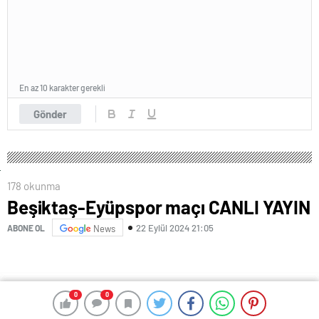
En az 10 karakter gerekli
Gönder
178 okunma
Beşiktaş-Eyüpspor maçı CANLI YAYIN
22 Eylül 2024 21:05
ABONE OL
News
0
0
0
0