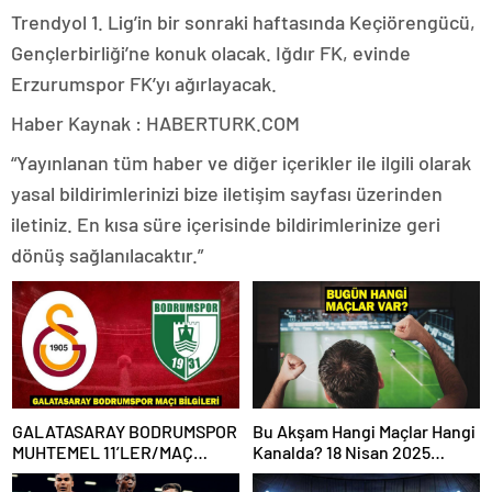
Trendyol 1. Lig’in bir sonraki haftasında Keçiörengücü,
Gençlerbirliği’ne konuk olacak. Iğdır FK, evinde
Erzurumspor FK’yı ağırlayacak.
Haber Kaynak : HABERTURK.COM
“Yayınlanan tüm haber ve diğer içerikler ile ilgili olarak
yasal bildirimlerinizi bize iletişim sayfası üzerinden
iletiniz. En kısa süre içerisinde bildirimlerinize geri
dönüş sağlanılacaktır.”
GALATASARAY BODRUMSPOR
Bu Akşam Hangi Maçlar Hangi
MUHTEMEL 11’LER/MAÇ
Kanalda? 18 Nisan 2025
KADROSU! Galatasaray
Günün Karşılaşmaları