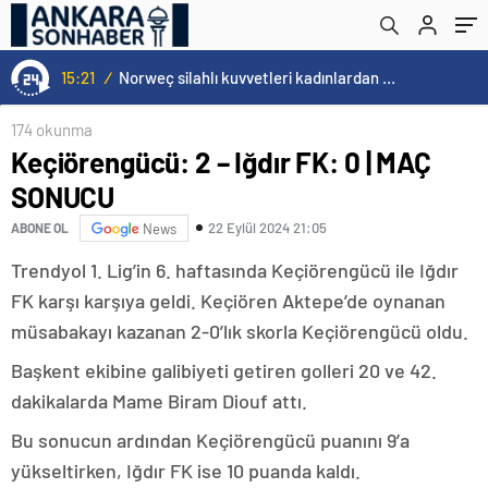
15:21
/
Norweç silahlı kuvvetleri kadınlardan oluşan özel kuvvetler eğitimlerini başlattı.
174 okunma
Keçiörengücü: 2 – Iğdır FK: 0 | MAÇ
SONUCU
22 Eylül 2024 21:05
ABONE OL
News
Trendyol 1. Lig’in 6. haftasında Keçiörengücü ile Iğdır
FK karşı karşıya geldi. Keçiören Aktepe’de oynanan
müsabakayı kazanan 2-0’lık skorla Keçiörengücü oldu.
Başkent ekibine galibiyeti getiren golleri 20 ve 42.
dakikalarda Mame Biram Diouf attı.
Bu sonucun ardından Keçiörengücü puanını 9’a
yükseltirken, Iğdır FK ise 10 puanda kaldı.