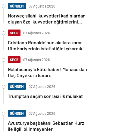
GÜNDEM
07 Ağustos 2026
Norweç silahlı kuvvetleri kadınlardan
oluşan özel kuvvetler eğitimlerini
başlattı.
SPOR
07 Ağustos 2026
Cristiano Ronaldo’nun akıllara zarar
tüm kariyerinin istatistiğini çıkardık !
SPOR
07 Ağustos 2026
Galatasaray’a kötü haber! Monaco’dan
flaş Onyekuru kararı.
GÜNDEM
07 Ağustos 2026
Trump’tan seçim sonrası ilk mülakat
GÜNDEM
07 Ağustos 2026
Avusturya başbakanı Sebastian Kurz
ile ilgili bilinmeyenler