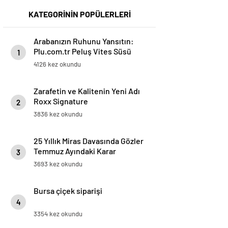
KATEGORİNİN POPÜLERLERİ
Arabanızın Ruhunu Yansıtın:
Plu.com.tr Peluş Vites Süsü
1
Modelleri
4126 kez okundu
Zarafetin ve Kalitenin Yeni Adı
Roxx Signature
2
3836 kez okundu
25 Yıllık Miras Davasında Gözler
Temmuz Ayındaki Karar
3
Duruşmasına Çevrildi
3693 kez okundu
Bursa çiçek siparişi
4
3354 kez okundu