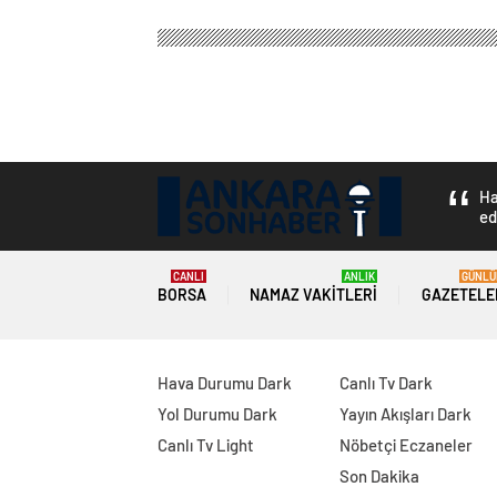
Ha
ed
CANLI
ANLIK
GÜNLÜ
BORSA
NAMAZ VAKITLERI
GAZETELE
Hava Durumu Dark
Canlı Tv Dark
Yol Durumu Dark
Yayın Akışları Dark
Canlı Tv Light
Nöbetçi Eczaneler
Son Dakika