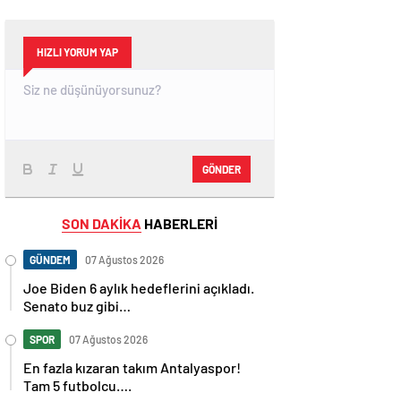
HIZLI YORUM YAP
GÖNDER
SON DAKİKA
HABERLERİ
GÜNDEM
07 Ağustos 2026
Joe Biden 6 aylık hedeflerini açıkladı.
Senato buz gibi…
SPOR
07 Ağustos 2026
En fazla kızaran takım Antalyaspor!
Tam 5 futbolcu….