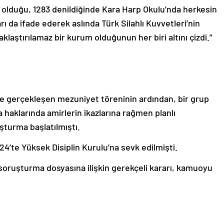
ı olduğu, 1283 denildiğinde Kara Harp Okulu’nda herkesin
arı da ifade ederek aslında Türk Silahlı Kuvvetleri’nin
laştırılamaz bir kurum olduğunun her biri altını çizdi.”
e gerçekleşen mezuniyet töreninin ardından, bir grup
 haklarında amirlerin ikazlarına rağmen planlı
uşturma başlatılmıştı.
4’te Yüksek Disiplin Kurulu’na sevk edilmişti.
 soruşturma dosyasına ilişkin gerekçeli kararı, kamuoyu