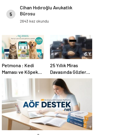
Cihan Hıdıroğlu Avukatlık
Bürosu
5
2643 kez okundu
Petmona : Kedi
25 Yıllık Miras
Maması ve Köpek
Davasında Gözler
Maması İle Tüm
Temmuz Ayındaki
Evcil Hayvan
Karar Duruşmasına
Ürünleri
Çevrildi