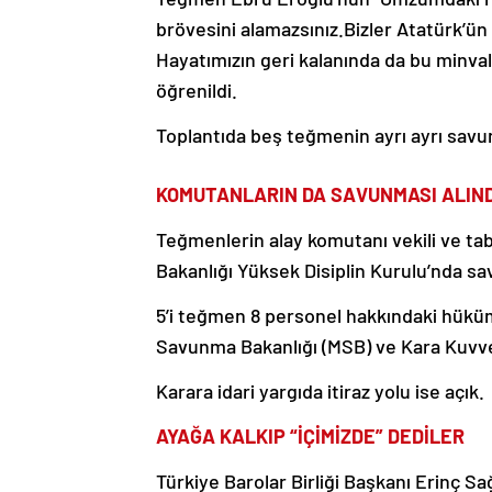
brövesini alamazsınız.Bizler Atatürk’ün 
Hayatımızın geri kalanında da bu minval
öğrenildi.
Toplantıda beş teğmenin ayrı ayrı savun
KOMUTANLARIN DA SAVUNMASI ALIND
Teğmenlerin alay komutanı vekili ve ta
Bakanlığı Yüksek Disiplin Kurulu’nda s
5’i teğmen 8 personel hakkındaki hüküm,
Savunma Bakanlığı (MSB) ve Kara Kuvve
Karara idari yargıda itiraz yolu ise açık.
AYAĞA KALKIP “İÇİMİZDE” DEDİLER
Türkiye Barolar Birliği Başkanı Erinç Sa