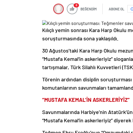
0
BEĞENDİM
ABONE OL
Kılıçlı yemin sonrası Kara Harp Okulu 
soruşturmasında sona yaklaşıldı.
30 Ağustos’taki Kara Harp Okulu mezuni
“Mustafa Kemal’in askerleriyiz” sloganla
tartışmalar, Türk Silahlı Kuvvetleri (TSK
Törenin ardından disiplin soruşturması
komutanlarının savunmaları tamamland
“MUSTAFA KEMAL’İN ASKERLERİYİZ”
Savunmalarında Harbiye’nin Atatürk’ün
“Mustafa Kemal’in askerleriyiz” diyerek 
Teğmen Ebru Eroğlu’nun “Omzumdaki rü