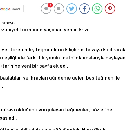
0
News
mezuniyet töreninde yaşanan yemin krizi
yet töreninde, teğmenlerin kılıçlarını havaya kaldırarak
rı eşliğinde farklı bir yemin metni okumalarıyla başlayan
) tarihine yeni bir sayfa ekledi.
 başlatılan ve ihraçları gündeme gelen beş teğmen ile
ı.
 mirası olduğunu vurgulayan teğmenler, sözlerine
başladı.
tbeyi alabilirsiniz ama göğsümdeki Harp Okulu