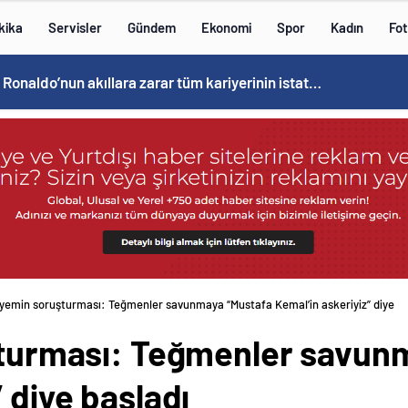
kika
Servisler
Gündem
Ekonomi
Spor
Kadın
Fot
Cristiano Ronaldo’nun akıllara zarar tüm kariyerinin istatistiğini çıkardık !
lı yemin soruşturması: Teğmenler savunmaya “Mustafa Kemal’in askeriyiz” diye
uşturması: Teğmenler savun
 diye başladı