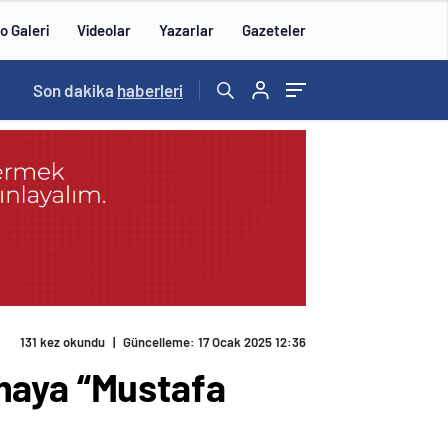
o Galeri
Videolar
Yazarlar
Gazeteler
14:57
Son dakika
/
haberleri
131 kez okundu
|
Güncelleme: 17 Ocak 2025 12:36
maya “Mustafa