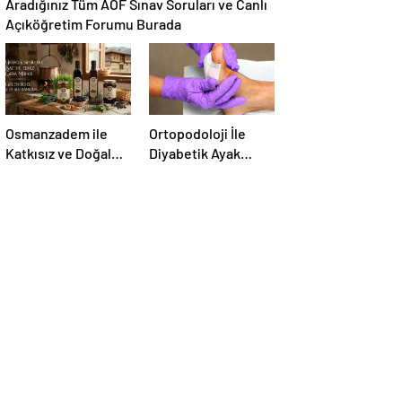
Aradığınız Tüm AÖF Sınav Soruları ve Canlı
Açıköğretim Forumu Burada
Osmanzadem ile
Ortopodoloji İle
Katkısız ve Doğal
Diyabetik Ayak
Beslenme Dönemi
Yarası Tedavisi