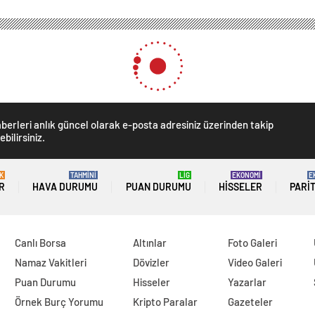
berleri anlık güncel olarak e-posta adresiniz üzerinden takip
ebilirsiniz.
K
TAHMİNİ
LİG
EKONOMİ
E
R
HAVA DURUMU
PUAN DURUMU
HISSELER
PARI
Canlı Borsa
Altınlar
Foto Galeri
Namaz Vakitleri
Dövizler
Video Galeri
Puan Durumu
Hisseler
Yazarlar
Örnek Burç Yorumu
Kripto Paralar
Gazeteler