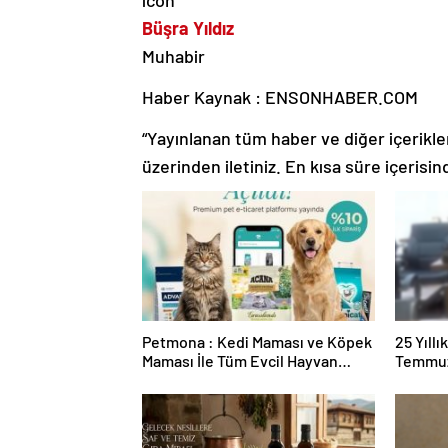
Büşra Yıldız
Muhabir
Haber Kaynak : ENSONHABER.COM
“Yayınlanan tüm haber ve diğer içerikler i
üzerinden iletiniz. En kısa süre içerisin
Petmona : Kedi Maması ve Köpek
25 Yıll
Maması İle Tüm Evcil Hayvan
Temmuz
Ürünleri
Duruşma