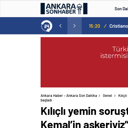
Son Da
Norweç silahlı kuvvetleri kadınlardan oluşan özel kuvvetler eğitimlerini başlattı.
15:20
/
Ankara Haber – Ankara Son Dakika
Genel
Kılıç
başladı
Kılıçlı yemin sor
Kemal’in askeriyiz”