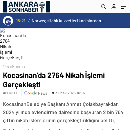
15:21
/
Norweç silahlı kuvvetleri kadınlardan oluşan özel kuvvetler eğitimlerini başlattı.
155 okunma
Kocasinan’da 2764 Nikah İşlemi
Gerçekleşti
3 Ocak 2025 16:02
ABONE OL
News
KocasinanBelediye Başkanı Ahmet Çolakbayrakdar,
2024 yılında evlendirme dairesine başvuran 2 bin 764
çiftin nikah işlemlerinin gerçekleştirildiğini belitti.