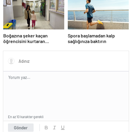
Boğazına şeker kaçan
Spora başlamadan kalp
öğrencisini kurtaran
sağlığınıza baktırın
öğretmen, ilk yardım
eğitimine dikkati çekti
En az 10 karakter gerekli
Gönder