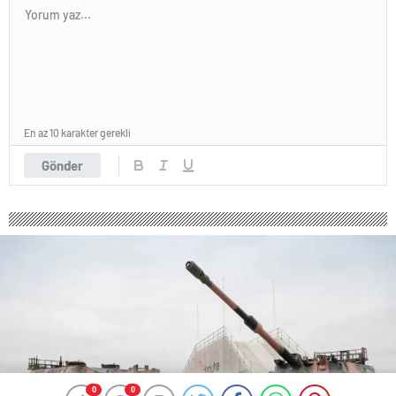
En az 10 karakter gerekli
Gönder
0
0
0
0