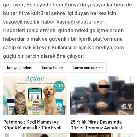
getiriyor. Bu sayede hem Konya’da yaşayanlar hem de
bu tarihi ve kültürel şehre ilgi duyan herkes için
vazgeçilmez bir haber kaynağı oluşturuyor.
Haberleri takip etmek, gündemdeki gelişmelerden
haberdar olmak ve güvenilir bir içerik platformuna
sahip olmak isteyen kullanıcılar için Komediya.com
güçlü bir tercih olarak öne çıkıyor.
konya gündem
konya haber
konya son dakika
Petmona : Kedi Maması ve
25 Yıllık Miras Davasında
Köpek Maması İle Tüm Evcil
Gözler Temmuz Ayındaki
Hayvan Ürünleri
Karar Duruşmasına Çevrildi