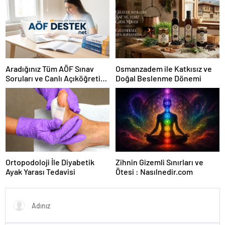
Aradığınız Tüm AÖF Sınav
Osmanzadem ile Katkısız ve
Soruları ve Canlı Açıköğretim
Doğal Beslenme Dönemi
Forumu Burada
Ortopodoloji İle Diyabetik
Zihnin Gizemli Sınırları ve
Ayak Yarası Tedavisi
Ötesi : Nasılnedir.com