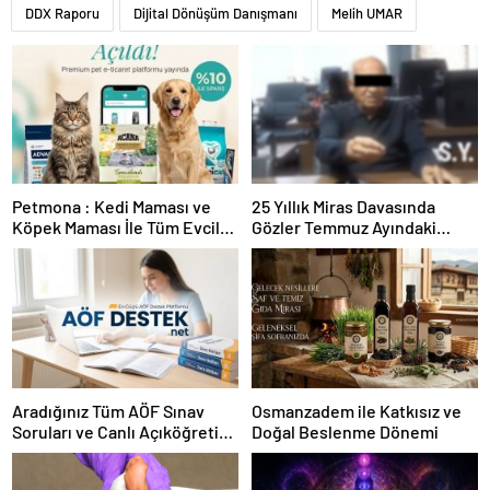
DDX Raporu
Dijital Dönüşüm Danışmanı
Melih UMAR
Petmona : Kedi Maması ve
25 Yıllık Miras Davasında
Köpek Maması İle Tüm Evcil
Gözler Temmuz Ayındaki
Hayvan Ürünleri
Karar Duruşmasına Çevrildi
Aradığınız Tüm AÖF Sınav
Osmanzadem ile Katkısız ve
Soruları ve Canlı Açıköğretim
Doğal Beslenme Dönemi
Forumu Burada