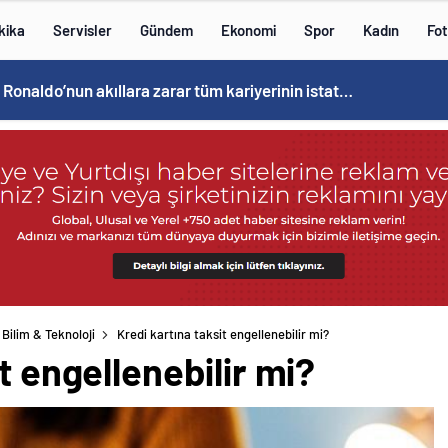
kika
Servisler
Gündem
Ekonomi
Spor
Kadın
Fot
Cristiano Ronaldo’nun akıllara zarar tüm kariyerinin istatistiğini çıkardık !
Bilim & Teknoloji
Kredi kartına taksit engellenebilir mi?
t engellenebilir mi?