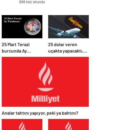
998 kez okundu
25 Mart Terazi
25 dolar veren
burcunda Ay
uçakta yapacaktı,
Tutulması: Denge
sonu fiyasko oldu!
için fazlalıklardan
‘Sigara İçenler
kurtulma zamanı
Ekspresi’
Analar tahtını yapıyor, peki ya bahtını?