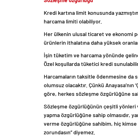
Sözleşme özgürlüğü
Kredi kartına limit konusunda yazmıştım;
harcama limiti olabiliyor.
Her ülkenin ulusal ticaret ve ekonomi pol
ürünlerin ithalatına daha yüksek oranlar
İşin tüketim ve harcama yönünde gelinc
Özel koşullarda tüketici kredi sunulabilir
Harcamaların taksitle ödenmesine da sın
olumsuz olacaktır. Çünkü Anayasa’nın ‘Ç
göre, herkes sözleşme özgürlüğüne sah
Sözleşme özgürlüğünün çeşitli yönleri v
yapma özgürlüğüne sahip olmasıdır, ya
verme özgürlüğüne sahibim, hiç kimse ge
zorundasın” diyemez.