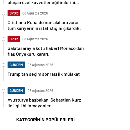
oluşan özel kuvvetler eğitimlerini
başlattı.
SPOR
08 Ağustos 2026
Cristiano Ronaldo’nun akıllara zarar
tüm kariyerinin istatistiğini çıkardık !
SPOR
08 Ağustos 2026
Galatasaray’a kötü haber! Monaco’dan
flaş Onyekuru kararı.
GÜNDEM
08 Ağustos 2026
Trump’tan seçim sonrası ilk mülakat
GÜNDEM
08 Ağustos 2026
Avusturya başbakanı Sebastian Kurz
ile ilgili bilinmeyenler
KATEGORİNİN POPÜLERLERİ