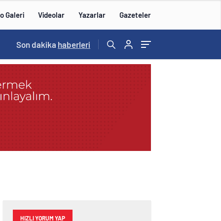
o Galeri
Videolar
Yazarlar
Gazeteler
14:57
Son dakika
/
haberleri
HIZLI YORUM YAP