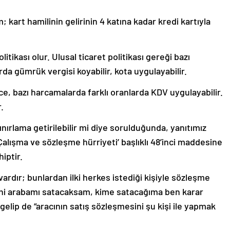
 kart hamilinin gelirinin 4 katına kadar kredi kartıyla
itikası olur. Ulusal ticaret politikası gereği bazı
da gümrük vergisi koyabilir, kota uygulayabilir.
e, bazı harcamalarda farklı oranlarda KDV uygulayabilir.
.
ırlama getirilebilir mi diye sorulduğunda, yanıtımız
alışma ve sözleşme hürriyeti’ başlıklı 48’inci maddesine
iptir.
ardır; bunlardan ilki herkes istediği kişiyle sözleşme
ni arabamı satacaksam, kime satacağıma ben karar
lip de “aracının satış sözleşmesini şu kişi ile yapmak