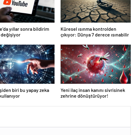
’da yıllar sonra bildirim
Küresel ısınma kontrolden
 değişiyor
çıkıyor: Dünya 7 derece ısınabilir
işiden biri bu yapay zeka
Yeni ilaç insan kanını sivrisinek
 kullanıyor
zehrine dönüştürüyor!