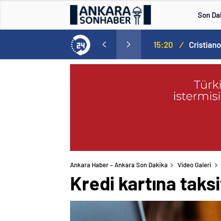
Son Da
Norweç silahlı kuvvetleri kadınlardan oluşan özel kuvvetler eğitimlerini başlattı.
15:20
/
Ankara Haber – Ankara Son Dakika
Video Galeri
Kredi kartına taksi