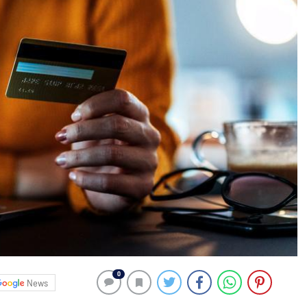
0
News