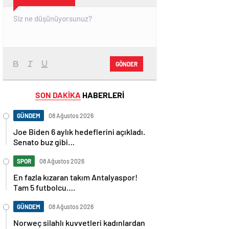
GÖNDER
SON DAKİKA
HABERLERİ
GÜNDEM
08 Ağustos 2026
Joe Biden 6 aylık hedeflerini açıkladı.
Senato buz gibi…
SPOR
08 Ağustos 2026
En fazla kızaran takım Antalyaspor!
Tam 5 futbolcu….
GÜNDEM
08 Ağustos 2026
Norweç silahlı kuvvetleri kadınlardan