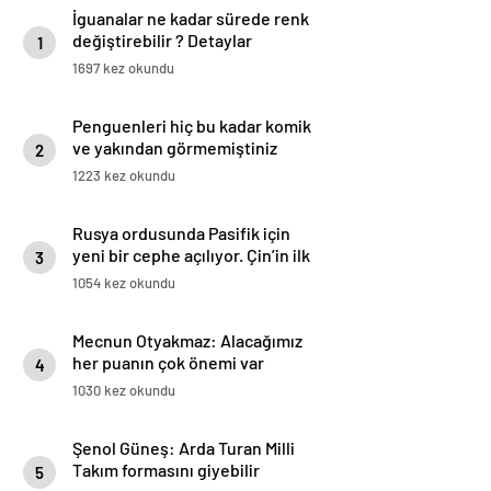
İguanalar ne kadar sürede renk
değiştirebilir ? Detaylar
1
burada…
1697 kez okundu
Penguenleri hiç bu kadar komik
ve yakından görmemiştiniz
2
1223 kez okundu
Rusya ordusunda Pasifik için
yeni bir cephe açılıyor. Çin’in ilk
3
tepkisi!
1054 kez okundu
Mecnun Otyakmaz: Alacağımız
her puanın çok önemi var
4
1030 kez okundu
Şenol Güneş: Arda Turan Milli
Takım formasını giyebilir
5