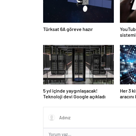
Türksat 6A göreve hazır
YouTube
sistemi
5 yıl içinde yaygınlaşacak!
Her 3 k
Teknoloji devi Google açıkladı
aracını