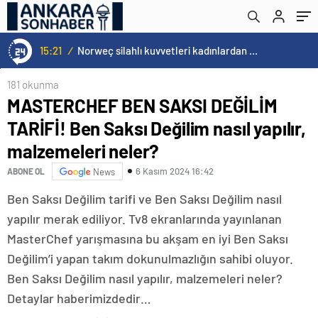
neler?
15:21
/
Norweç silahlı kuvvetleri kadınlardan oluşan özel kuvvetler eğitimlerini başlattı.
181 okunma
MASTERCHEF BEN SAKSI DEĞİLİM
TARİFİ! Ben Saksı Değilim nasıl yapılır,
malzemeleri neler?
6 Kasım 2024 16:42
ABONE OL
News
Ben Saksı Değilim tarifi ve Ben Saksı Değilim nasıl
yapılır merak ediliyor. Tv8 ekranlarında yayınlanan
MasterChef yarışmasına bu akşam en iyi Ben Saksı
Değilim’i yapan takım dokunulmazlığın sahibi oluyor.
Ben Saksı Değilim nasıl yapılır, malzemeleri neler?
Detaylar haberimizdedir…