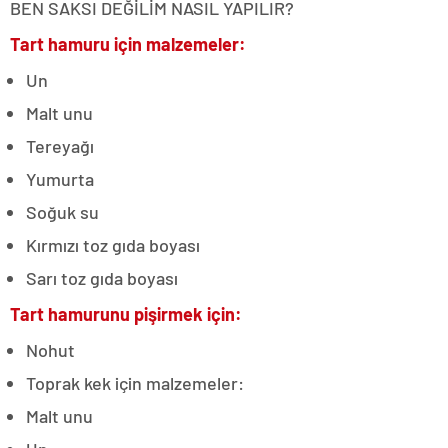
BEN SAKSI DEĞİLİM NASIL YAPILIR?
Tart hamuru için malzemeler:
Un
Malt unu
Tereyağı
Yumurta
Soğuk su
Kırmızı toz gıda boyası
Sarı toz gıda boyası
Tart hamurunu pişirmek için:
Nohut
Toprak kek için malzemeler:
Malt unu