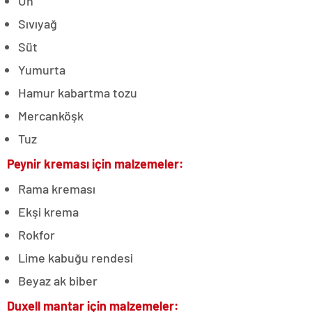
Un
Sıvıyağ
Süt
Yumurta
Hamur kabartma tozu
Mercanköşk
Tuz
Peynir kreması için malzemeler:
Rama kreması
Ekşi krema
Rokfor
Lime kabuğu rendesi
Beyaz ak biber
Duxell mantar için malzemeler: