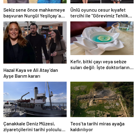
Sekiz sene önce mahkemeye
Ünlü oyuncu cesur kıyafet
başvuran Nurgül Yeşilçay’a
tercihi ile ”Görevimiz Tehlike”
sevindiren haber
galasına damga vurdu
Kefir, bitki çayı veya sebze
suları değil: İşte doktorların
Hazal Kaya ve Ali Atay’dan
önerdiği en sağlıklı içecek
Ayşe Barım kararı
Çanakkale Deniz Müzesi,
Teos’ta tarihi miras ayağa
ziyaretçilerini tarihi yolculuğa
kaldırılıyor
çıkarıyor