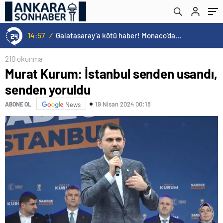
14:57
/
Galatasaray’a kötü haber! Monaco’dan flaş Onyekuru kararı.
210 okunma
Murat Kurum: İstanbul senden usandı,
senden yoruldu
19 Nisan 2024 00:18
ABONE OL
News