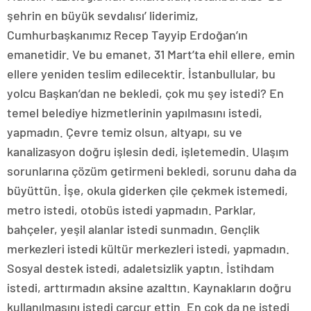
şehrin en büyük sevdalısı’ liderimiz,
Cumhurbaşkanımız Recep Tayyip Erdoğan’ın
emanetidir. Ve bu emanet, 31 Mart’ta ehil ellere, emin
ellere yeniden teslim edilecektir. İstanbullular, bu
yolcu Başkan’dan ne bekledi, çok mu şey istedi? En
temel belediye hizmetlerinin yapılmasını istedi,
yapmadın. Çevre temiz olsun, altyapı, su ve
kanalizasyon doğru işlesin dedi, işletemedin. Ulaşım
sorunlarına çözüm getirmeni bekledi, sorunu daha da
büyüttün. İşe, okula giderken çile çekmek istemedi,
metro istedi, otobüs istedi yapmadın. Parklar,
bahçeler, yeşil alanlar istedi sunmadın. Gençlik
merkezleri istedi kültür merkezleri istedi, yapmadın.
Sosyal destek istedi, adaletsizlik yaptın. İstihdam
istedi, arttırmadın aksine azalttın. Kaynakların doğru
kullanılmasını istedi çarçur ettin. En çok da ne istedi