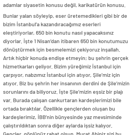
adamlar siyasetin konusu değil, karikatürün konusu.
Bunlar yalan söyleyip, eser üretemedikleri gibi bir de
bizim İstanbul’a kazandıracağımız eserleri
eleştiriyorlar, 650 bin konutu nasıl yapacaksınız
diyorlar. İşte 1 Nisan’dan itibaren 650 bin konutumuzu
dönüştürmek için besmelemizi çekiyoruz inşallah.
Artık hiçbir konuda endişe etmeyin; bu şehrin gerçek
hizmetkarları geliyor. Bizim yüreğimiz İstanbul için
çarpıyor, nabzımız İstanbul için atıyor, Şile’miz için
atıyor. Biz bu şehrin her insanının derdini de Şile’mizin
sorunlarını da biliyoruz. İşte Şile’mizin eşsiz bir plajı
var. Burada çalışan cankurtaran kardeşlerimizi bile
ortada bıraktılar. Özellikle gençlerden oluşan bu
kardeşlerimiz, İBB’nin bünyesinde yaz mevsiminde
çalıştırıldıktan sonra diğer aylarda işsiz kalıyor.
Gençler, gönlünüz rahat olsun. Murat Abiniz sizi bu