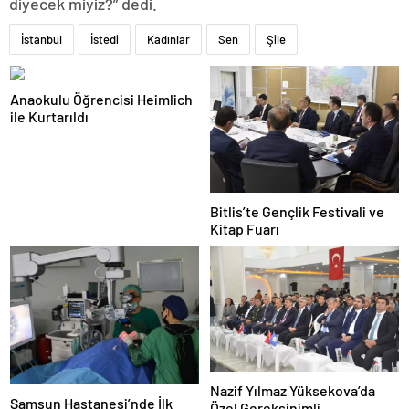
diyecek miyiz?” dedi.
İstanbul
İstedi
Kadınlar
Sen
Şile
Anaokulu Öğrencisi Heimlich
ile Kurtarıldı
Bitlis’te Gençlik Festivali ve
Kitap Fuarı
Nazif Yılmaz Yüksekova’da
Samsun Hastanesi’nde İlk
Özel Gereksinimli