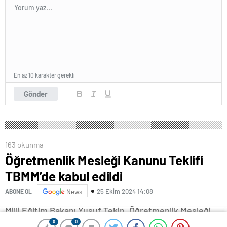
En az 10 karakter gerekli
Gönder
163 okunma
Öğretmenlik Mesleği Kanunu Teklifi
TBMM’de kabul edildi
25 Ekim 2024 14:08
ABONE OL
News
Milli Eğitim Bakanı Yusuf Tekin, Öğretmenlik Mesleği
0
0
0
0
Kanun Teklifi’nin, Meclis’te kabul edilerek yasalaştığını