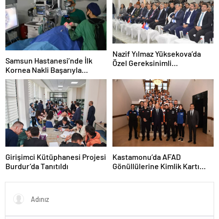
Nazif Yılmaz Yüksekova’da
Samsun Hastanesi’nde İlk
Özel Gereksinimli
Kornea Nakli Başarıyla
Öğrencilerle Buluştu
Gerçekleşti
Girişimci Kütüphanesi Projesi
Kastamonu’da AFAD
Burdur’da Tanıtıldı
Gönüllülerine Kimlik Kartı
Töreni