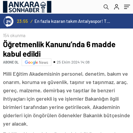
15:21
/
Norweç silahlı kuvvetleri kadınlardan oluşan özel kuvvetler eğitimlerini başlattı.
154 okunma
Öğretmenlik Kanunu’nda 6 madde
kabul edildi
25 Ekim 2024 14:08
ABONE OL
News
Milli Eğitim Akademisinin personel, denetim, bakım ve
onarım, koruma ve güvenlik, taşınır ve taşınmaz, araç,
gereç, malzeme, demirbaş ve taşıtlar ile benzeri
ihtiyaçları için gerekli iş ve işlemler Bakanlığın ilgili
birimleri tarafından yerine getirilecek. Akademinin
giderleri için öngörülen ödenekler Bakanlık bütçesinde
yer alacak.