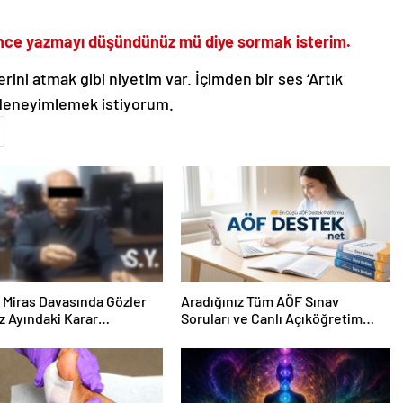
ünce yazmayı düşündünüz mü diye sormak isterim.
ini atmak gibi niyetim var. İçimden bir ses ‘Artık
 deneyimlemek istiyorum.
ık Miras Davasında Gözler
Aradığınız Tüm AÖF Sınav
 Ayındaki Karar
Soruları ve Canlı Açıköğretim
sına Çevrildi
Forumu Burada