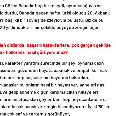
nda Gökçe Bahadır hep bizimleydi, oyunculuğuyla ve
 doldurdu. Bahadır geçen hafta jürisi olduğu 20. Akbank
” başlıklı bir söyleşide izleyiciyle buluştu. Biz de bu
 20 yıldır istikrarlı bir şekilde büyüyüp zenginleşen
en dizilerde, başarılı karakterlere, çok gerçek şekilde
uk hâllerinizi nasıl görüyorsunuz?
i, karakter yaratım sürecinde bir şeyi oynamak için
nyasından, gözünden hayata bakmak ve empati kurmak
en beri hep başkalarının hayatına bakardım.
kadaşlarım, onların nasıl bir hayatı var, anneleri nasıl
Eve gelip anneme o gün karşıma çıkan hikâyeleri
nların anlatacakları şeyler beni hep heyecanlandırırdı.
lamda çok şanslı ve zengin hissediyorum. İyi ki ‘80’ler
ana çok saf ve tertemiz görünüyor.