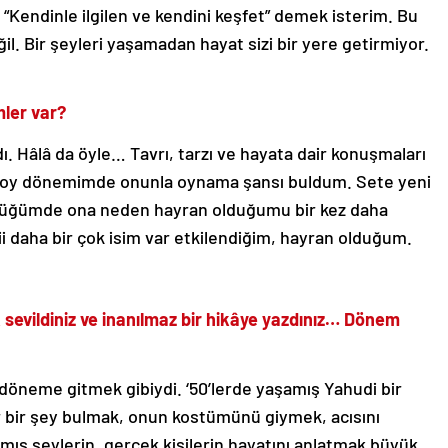
a “Kendinle ilgilen ve kendini keşfet” demek isterim. Bu
il. Bir şeyleri yaşamadan hayat sizi bir yere getirmiyor.
mler var?
dı. Hâlâ da öyle… Tavrı, tarzı ve hayata dair konuşmaları
en toy dönemimde onunla oynama şansı buldum. Sete yeni
gördüğümde ona neden hayran olduğumu bir kez daha
i daha bir çok isim var etkilendiğim, hayran olduğum.
k sevildiniz ve inanılmaz bir hikâye yazdınız… Dönem
 döneme gitmek gibiydi. ‘50’lerde yaşamış Yahudi bir
bir şey bulmak, onun kostümünü giymek, acısını
mış şeylerin, gerçek kişilerin hayatını anlatmak büyük