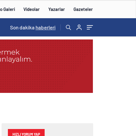
o Galeri
Videolar
Yazarlar
Gazeteler
14:57
Son dakika
/
haberleri
HIZLI YORUM YAP