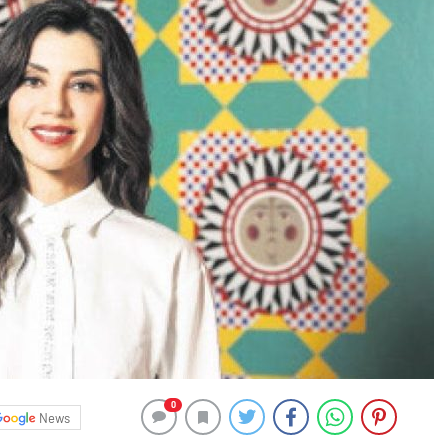
0
News