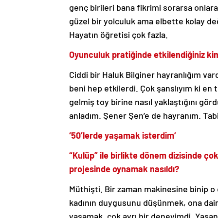
genç birileri bana fikrimi sorarsa onlar
güzel bir yolculuk ama elbette kolay değ
Hayatın öğretisi çok fazla.
Oyunculuk pratiğinde etkilendiğiniz ki
Ciddi bir Haluk Bilginer hayranlığım var
beni hep etkilerdi. Çok şanslıyım ki 
gelmiş toy birine nasıl yaklaştığını 
anladım. Şener Şen’e de hayranım. Tabi
‘50’lerde yaşamak isterdim’
“Kulüp” ile birlikte dönem dizisinde ço
projesinde oynamak nasıldı?
Müthişti. Bir zaman makinesine binip o
kadının duygusunu düşünmek, ona dair 
yaşamak, çok ayrı bir deneyimdi. Yaşan