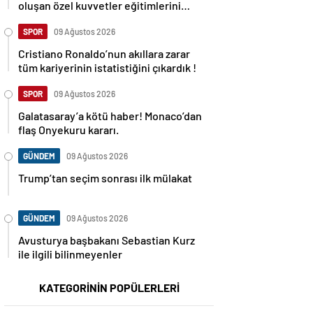
oluşan özel kuvvetler eğitimlerini
başlattı.
SPOR
09 Ağustos 2026
Cristiano Ronaldo’nun akıllara zarar
tüm kariyerinin istatistiğini çıkardık !
SPOR
09 Ağustos 2026
Galatasaray’a kötü haber! Monaco’dan
flaş Onyekuru kararı.
GÜNDEM
09 Ağustos 2026
Trump’tan seçim sonrası ilk mülakat
GÜNDEM
09 Ağustos 2026
Avusturya başbakanı Sebastian Kurz
ile ilgili bilinmeyenler
KATEGORİNİN POPÜLERLERİ