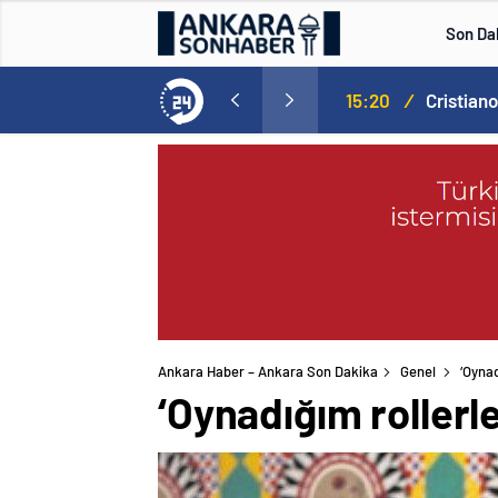
Son Da
Norweç silahlı kuvvetleri kadınlardan oluşan özel kuvvetler eğitimlerini başlattı.
15:20
/
Ankara Haber – Ankara Son Dakika
Genel
‘Oynad
‘Oynadığım rollerl