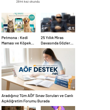
2644 kez okundu
Petmona : Kedi
25 Yıllık Miras
Maması ve Köpek
Davasında Gözler
Maması İle Tüm
Temmuz Ayındaki
Evcil Hayvan
Karar Duruşmasına
Ürünleri
Çevrildi
Aradığınız Tüm AÖF Sınav Soruları ve Canlı
Açıköğretim Forumu Burada