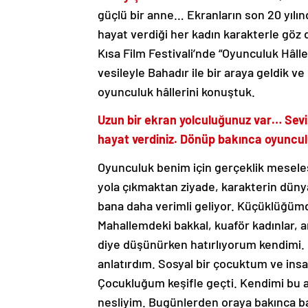
güçlü bir anne… Ekranların son 20 yılı
hayat verdiği her kadın karakterle göz
Kısa Film Festivali’nde “Oyunculuk Hâlleri
vesileyle Bahadır ile bir araya geldik ve
oyunculuk hâllerini konuştuk.
Uzun bir ekran yolculuğunuz var… Sevil
hayat verdiniz. Dönüp bakınca oyuncul
Oyunculuk benim için gerçeklik meseles
yola çıkmaktan ziyade, karakterin dü
bana daha verimli geliyor. Küçüklüğümd
Mahallemdeki bakkal, kuaför kadınlar, ar
diye düşünürken hatırlıyorum kendimi. 
anlatırdım. Sosyal bir çocuktum ve insa
Çocukluğum keşifle geçti. Kendimi bu an
nesliyim. Bugünlerden oraya bakınca b