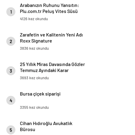
Arabanızın Ruhunu Yansıtın:
Plu.com.tr Peluş Vites Süsü
1
Modelleri
4126 kez okundu
Zarafetin ve Kalitenin Yeni Adı
Roxx Signature
2
3836 kez okundu
25 Yıllık Miras Davasında Gözler
Temmuz Ayındaki Karar
3
Duruşmasına Çevrildi
3693 kez okundu
Bursa çiçek siparişi
4
3355 kez okundu
Cihan Hıdıroğlu Avukatlık
Bürosu
5