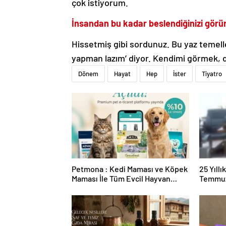
çok istiyorum.
İnsandan bu kadar beslendiğinizi gör
Hissetmiş gibi sordunuz. Bu yaz temeller
yapman lazım’ diyor. Kendimi görmek,
Dönem
Hayat
Hep
İster
Tiyatro
Petmona : Kedi Maması ve Köpek
25 Yıll
Maması İle Tüm Evcil Hayvan
Temmuz
Ürünleri
Duruşma