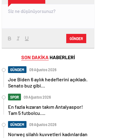
GÖNDER
SON DAKİKA
HABERLERİ
GÜNDEM
09 Ağustos 2026
Joe Biden 6 aylık hedeflerini açıkladı.
Senato buz gibi…
SPOR
09 Ağustos 2026
En fazla kızaran takım Antalyaspor!
Tam 5 futbolcu….
GÜNDEM
09 Ağustos 2026
Norweç silahlı kuvvetleri kadınlardan