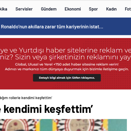
kika
Servisler
Gündem
Ekonomi
Spor
Kadın
Fot
Cristiano Ronaldo’nun akıllara zarar tüm kariyerinin istatistiğini çıkardık !
ığım rollerle kendimi keşfettim’
e kendimi keşfettim’