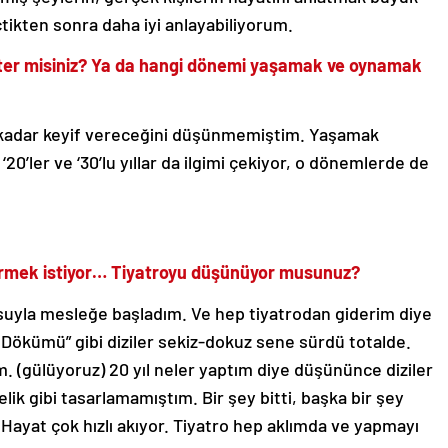
ikten sonra daha iyi anlayabiliyorum.
ter misiniz? Ya da hangi dönemi yaşamak ve oynamak
bu kadar keyif vereceğini düşünmemiştim. Yaşamak
’ler ve ‘30’lu yıllar da ilgimi çekiyor, o dönemlerde de
a görmek istiyor… Tiyatroyu düşünüyor musunuz?
suyla mesleğe başladım. Ve hep tiyatrodan giderim diye
 Dökümü” gibi diziler sekiz-dokuz sene sürdü totalde.
 (gülüyoruz) 20 yıl neler yaptım diye düşününce diziler
ik gibi tasarlamamıştım. Bir şey bitti, başka bir şey
Hayat çok hızlı akıyor. Tiyatro hep aklımda ve yapmayı