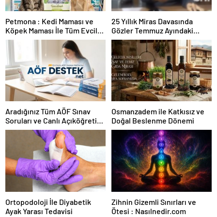
Petmona : Kedi Maması ve
25 Yıllık Miras Davasında
Köpek Maması İle Tüm Evcil
Gözler Temmuz Ayındaki
Hayvan Ürünleri
Karar Duruşmasına Çevrildi
Aradığınız Tüm AÖF Sınav
Osmanzadem ile Katkısız ve
Soruları ve Canlı Açıköğretim
Doğal Beslenme Dönemi
Forumu Burada
Ortopodoloji İle Diyabetik
Zihnin Gizemli Sınırları ve
Ayak Yarası Tedavisi
Ötesi : Nasılnedir.com