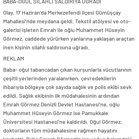
BABA-OĞUL SİLAHLI SALDIRIYA UĞRADI
Olay, 17 Haziran’da Merkezefendi ilçesi Gümüşçay
Mahallesi’nde meydana geldi. Tekstil atölyesi ve oto-
galerisi işleten Emrah ile oğlu Muhammet Hüseyin
Görmez, caddede yürürken yanlarına yaklaşan araçtan
inen kişinin silahlı saldırısına uğradı.
REKLAM
Baba- oğul tabancadan çıkan kurşunlarla vücutlarının
çeşitli yerlerinden yaralanırken, çevredekilerin
ihbarıyla bölgeye çok sayıda sağlık ve polis ekibi sevk
edildi. Sağlık ekibinin ilk müdahalesinin ardından
Emrah Görmez Denizli Devlet Hastanesi’ne, oğlu
Muhammet Hüseyin Görmez ise Pamukkale
Üniversitesi Hastanesi’ne kaldırıldı. Oğul Görmez,
doktorların tüm müdahalesine rağmen hayatını
kaybetti. Baba Emrah Görmez’in ise yoğun bakımdaki