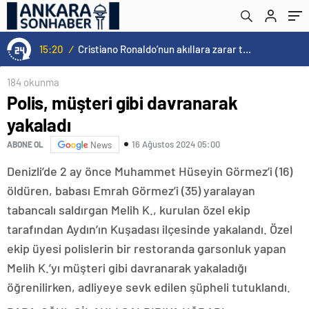
15:20
/
Cristiano Ronaldo’nun akıllara zarar tüm kariyerinin istatistiğini çıkardık !
184 okunma
Polis, müşteri gibi davranarak
yakaladı
16 Ağustos 2024 05:00
ABONE OL
News
Denizli’de 2 ay önce Muhammet Hüseyin Görmez’i (16)
öldüren, babası Emrah Görmez’i (35) yaralayan
tabancalı saldırgan Melih K., kurulan özel ekip
tarafından Aydın’ın Kuşadası ilçesinde yakalandı. Özel
ekip üyesi polislerin bir restoranda garsonluk yapan
Melih K.’yı müşteri gibi davranarak yakaladığı
öğrenilirken, adliyeye sevk edilen şüpheli tutuklandı.