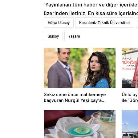
“Yayınlanan tüm haber ve diğer içerikler i
üzerinden iletiniz. En kısa süre içerisin
Hülya Ulusoy
Karadeniz Teknik Üniversitesi
ulusoy
Yaşam
Sekiz sene önce mahkemeye
Ünlü oy
başvuran Nurgül Yeşilçay’a
ile ”Gö
sevindiren haber
damga 