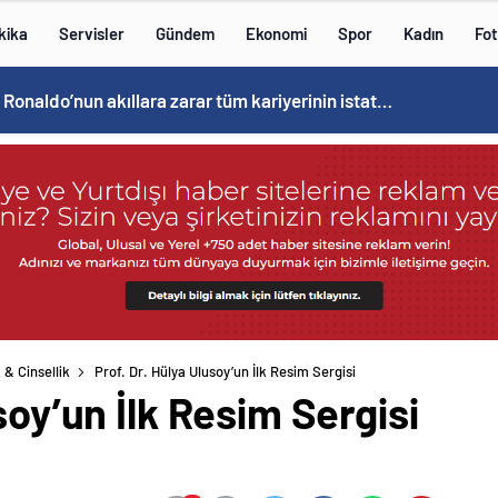
kika
Servisler
Gündem
Ekonomi
Spor
Kadın
Fot
Cristiano Ronaldo’nun akıllara zarar tüm kariyerinin istatistiğini çıkardık !
 & Cinsellik
Prof. Dr. Hülya Ulusoy’un İlk Resim Sergisi
soy’un İlk Resim Sergisi