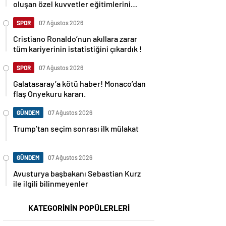
oluşan özel kuvvetler eğitimlerini
başlattı.
SPOR
07 Ağustos 2026
Cristiano Ronaldo’nun akıllara zarar
tüm kariyerinin istatistiğini çıkardık !
SPOR
07 Ağustos 2026
Galatasaray’a kötü haber! Monaco’dan
flaş Onyekuru kararı.
GÜNDEM
07 Ağustos 2026
Trump’tan seçim sonrası ilk mülakat
GÜNDEM
07 Ağustos 2026
Avusturya başbakanı Sebastian Kurz
ile ilgili bilinmeyenler
KATEGORİNİN POPÜLERLERİ