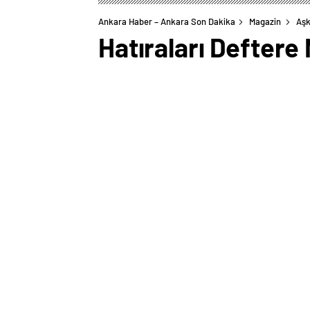
Ankara Haber – Ankara Son Dakika
Magazin
Aşk
Hatıraları Deftere
0
BEĞENDİM
ABONE OL
Konya’nın Sarayönü ilçesinde saat tamir
ölenlerin isimlerini ve vefat tarihlerini
İlçede 1969’da açtığı atölyesinde mesle
saatlerini tamir ediyor.
Saatlerin arasında geçen ömründe insan
önce de hayatını kaybedenleri defterin