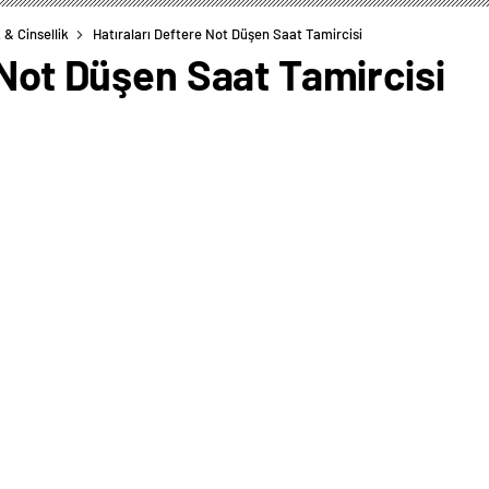
 & Cinsellik
Hatıraları Deftere Not Düşen Saat Tamircisi
 Not Düşen Saat Tamircisi
0
News
ciliği yapan 74 yaşındaki Üzeyir Kulcabay, 25 yıldır
 defterine not düşüyor.
ğini sürdüren Kulcabay, müşterilerinin arızalanan
lara hep iyi hizmet sunmaya çalışan Kulcabay, 25 yıl
e not almaya başladı.