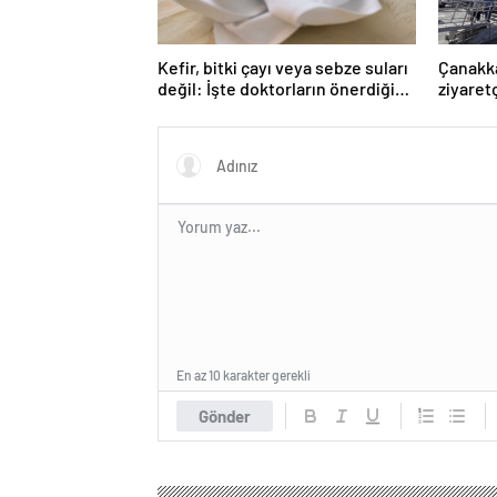
Kefir, bitki çayı veya sebze suları
Çanakka
değil: İşte doktorların önerdiği
ziyaretç
en sağlıklı içecek
çıkarıy
En az 10 karakter gerekli
Gönder