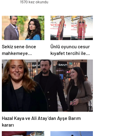
1570 kez okundu
Sekiz sene önce
Ünlü oyuncu cesur
mahkemeye
kıyafet tercihi ile
başvuran Nurgül
”Görevimiz Tehlike”
Yeşilçay’a
galasına damga
sevindiren haber
vurdu
Hazal Kaya ve Ali Atay’dan Ayşe Barım
kararı