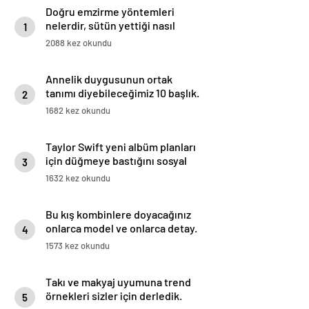
Doğru emzirme yöntemleri
nelerdir, sütün yettiği nasıl
1
anlaşılır?
2088 kez okundu
Annelik duygusunun ortak
tanımı diyebileceğimiz 10 başlık.
2
1682 kez okundu
Taylor Swift yeni albüm planları
için düğmeye bastığını sosyal
3
medyadan duyurdu!
1632 kez okundu
Bu kış kombinlere doyacağınız
onlarca model ve onlarca detay.
4
1573 kez okundu
Takı ve makyaj uyumuna trend
örnekleri sizler için derledik.
5