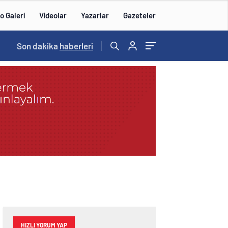
o Galeri
Videolar
Yazarlar
Gazeteler
14:57
Son dakika
/
haberleri
HIZLI YORUM YAP