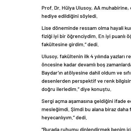
Prof. Dr. Hülya Ulusoy, AA muhabirine,
hediye edildiğini söyledi.
Lise döneminde ressam olma hayali kur
fiziği iyi bir öğrenciydim. En iyi puanlı 
fakültesine girdim.” dedi.
Ulusoy, fakültenin ilk 4 yılında yazları
öncesine kadar devamlı boş zamanlarda 
Baydar’ın atölyesine dahil oldum ve sıf
desenlerden perspektif ve renk bilgisi
doğru ilerledim.” diye konuştu.
Sergi açma aşamasına geldiğini ifade ede
mesleğimdi. Şimdi bu alana biraz daha f
heyecanlıyım.” dedi.
“Burada ruhumu dinlendirmek benim için