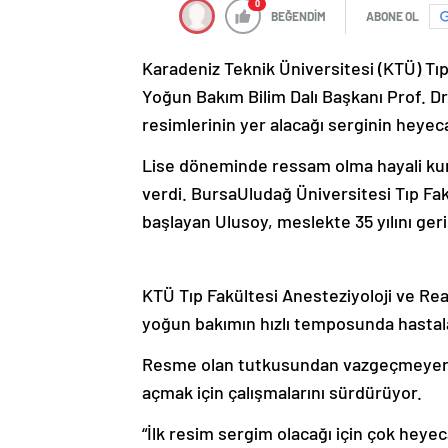
0
BEĞENDİM
ABONE OL
Karadeniz Teknik Üniversitesi (KTÜ) Tı
Yoğun Bakım Bilim Dalı Başkanı Prof. Dr
resimlerinin yer alacağı serginin heyeca
Lise döneminde ressam olma hayali kura
verdi. BursaUludağ Üniversitesi Tıp Fa
başlayan Ulusoy, meslekte 35 yılını geri
KTÜ Tıp Fakültesi Anesteziyoloji ve Rea
yoğun bakımın hızlı temposunda hastala
Resme olan tutkusundan vazgeçmeyerek 1
açmak için çalışmalarını sürdürüyor.
“İlk resim sergim olacağı için çok heyec