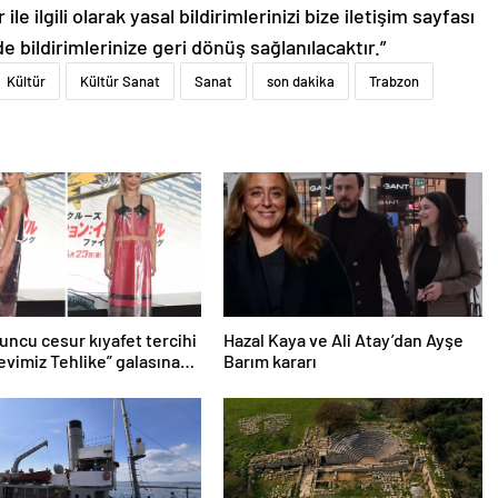
le ilgili olarak yasal bildirimlerinizi bize iletişim sayfası
de bildirimlerinize geri dönüş sağlanılacaktır.”
Kültür
Kültür Sanat
Sanat
son dakika
Trabzon
uncu cesur kıyafet tercihi
Hazal Kaya ve Ali Atay’dan Ayşe
revimiz Tehlike” galasına
Barım kararı
vurdu