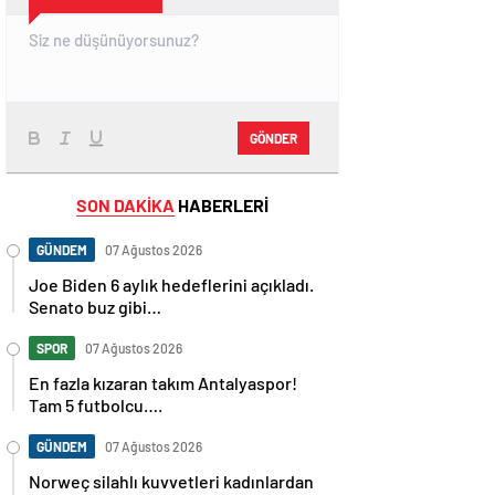
GÖNDER
SON DAKİKA
HABERLERİ
GÜNDEM
07 Ağustos 2026
Joe Biden 6 aylık hedeflerini açıkladı.
Senato buz gibi…
SPOR
07 Ağustos 2026
En fazla kızaran takım Antalyaspor!
Tam 5 futbolcu….
GÜNDEM
07 Ağustos 2026
Norweç silahlı kuvvetleri kadınlardan