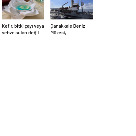
Kefir, bitki çayı veya
Çanakkale Deniz
sebze suları değil:
Müzesi,
İşte doktorların
ziyaretçilerini tarihi
önerdiği en sağlıklı
yolculuğa çıkarıyor
içecek