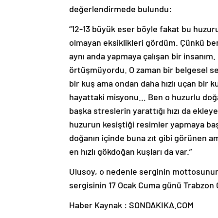
değerlendirmede bulundu:
“12-13 büyük eser böyle fakat bu huzu
olmayan eksiklikleri gördüm. Çünkü ben 
aynı anda yapmaya çalışan bir insanım
örtüşmüyordu. O zaman bir belgesel se
bir kuş ama ondan daha hızlı uçan bir kuş
hayattaki misyonu… Ben o huzurlu doğa
başka streslerin yarattığı hızı da ekleye
huzurun kesiştiği resimler yapmaya ba
doğanın içinde buna zıt gibi görünen a
en hızlı gökdoğan kuşları da var.”
Ulusoy, o nedenle serginin mottosunun 
sergisinin 17 Ocak Cuma günü Trabzon Gü
Haber Kaynak : SONDAKIKA.COM