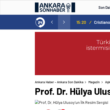
Son Da
Norweç silahlı kuvvetleri kadınlardan oluşan özel kuvvetler eğitimlerini başlattı.
15:20
/
Ankara Haber – Ankara Son Dakika
Magazin
Aşk
Prof. Dr. Hülya Ulu