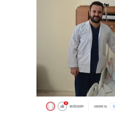
0
BEĞENDİM
ABONE OL