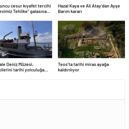
uncu cesur kıyafet tercihi
Hazal Kaya ve Ali Atay’dan Ayşe
revimiz Tehlike” galasına
Barım kararı
vurdu
le Deniz Müzesi,
Teos’ta tarihi miras ayağa
ilerini tarihi yolculuğa
kaldırılıyor
or