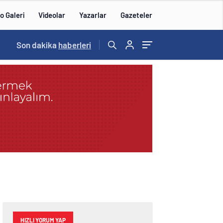
o Galeri
Videolar
Yazarlar
Gazeteler
15:20
Son dakika
/
haberleri
HIZLI YORUM YAP