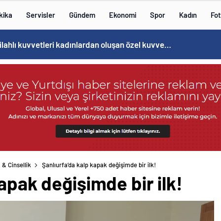
kika
Servisler
Gündem
Ekonomi
Spor
Kadın
Fot
Norweç silahlı kuvvetleri kadınlardan oluşan özel kuvvetler eğitimlerini başlattı.
 & Cinsellik
Şanlıurfa’da kalp kapak değişimde bir ilk!
apak değişimde bir ilk!