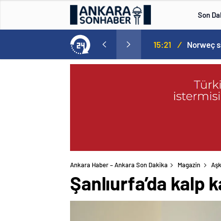
Son Da
aspor! Tam 5 futbolcu….
15:21
/
Ankara Haber – Ankara Son Dakika
Magazin
Aşk
Şanlıurfa’da kalp k