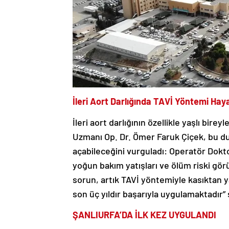
İleri Aort Darlığında TAVİ Yöntemi Hay
İleri aort darlığının özellikle yaşlı bire
Uzmanı Op. Dr. Ömer Faruk Çiçek, bu d
açabileceğini vurguladı: Operatör Dokt
yoğun bakım yatışları ve ölüm riski gör
sorun, artık TAVİ yöntemiyle kasıktan y
son üç yıldır başarıyla uygulamaktadır”
ŞANLIURFA’DA İLK KEZ UYGULANDI