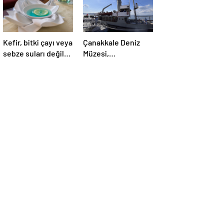
Kefir, bitki çayı veya
Çanakkale Deniz
sebze suları değil:
Müzesi,
İşte doktorların
ziyaretçilerini tarihi
önerdiği en sağlıklı
yolculuğa çıkarıyor
içecek