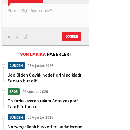
GÖNDER
SON DAKİKA
HABERLERİ
GÜNDEM
06 Ağustos 2026
Joe Biden 6 aylık hedeflerini açıkladı.
Senato buz gibi…
SPOR
06 Ağustos 2026
En fazla kızaran takım Antalyaspor!
Tam 5 futbolcu….
GÜNDEM
06 Ağustos 2026
Norweç silahlı kuvvetleri kadınlardan