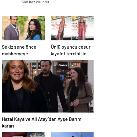
1569 kez okundu
Sekiz sene önce
Ünlü oyuncu cesur
mahkemeye
kıyafet tercihi ile
başvuran Nurgül
”Görevimiz Tehlike”
Yeşilçay’a
galasına damga
sevindiren haber
vurdu
Hazal Kaya ve Ali Atay’dan Ayşe Barım
kararı