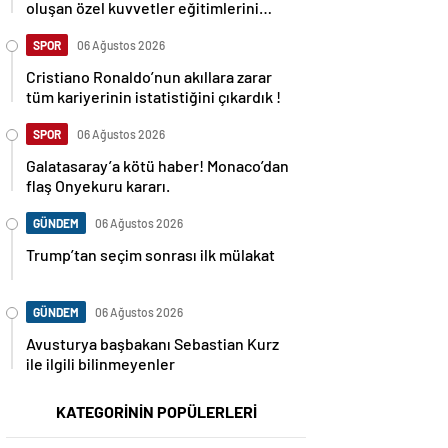
oluşan özel kuvvetler eğitimlerini
başlattı.
SPOR
06 Ağustos 2026
Cristiano Ronaldo’nun akıllara zarar
tüm kariyerinin istatistiğini çıkardık !
SPOR
06 Ağustos 2026
Galatasaray’a kötü haber! Monaco’dan
flaş Onyekuru kararı.
GÜNDEM
06 Ağustos 2026
Trump’tan seçim sonrası ilk mülakat
GÜNDEM
06 Ağustos 2026
Avusturya başbakanı Sebastian Kurz
ile ilgili bilinmeyenler
KATEGORİNİN POPÜLERLERİ