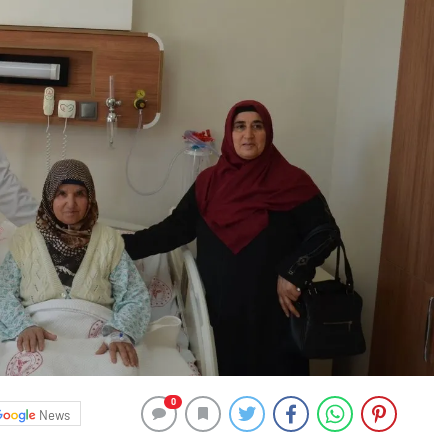
0
News