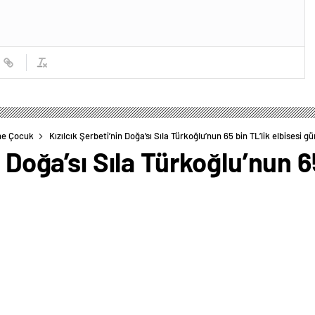
ne Çocuk
Kızılcık Şerbeti’nin Doğa’sı Sıla Türkoğlu’nun 65 bin TL’lik elbisesi 
n Doğa’sı Sıla Türkoğlu’nun 65