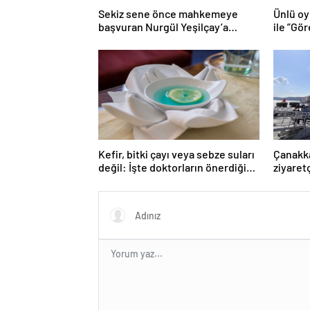
Sekiz sene önce mahkemeye
Ünlü oy
başvuran Nurgül Yeşilçay’a
ile ”Gö
sevindiren haber
damga 
Kefir, bitki çayı veya sebze suları
Çanakka
değil: İşte doktorların önerdiği
ziyaretç
en sağlıklı içecek
çıkarıy