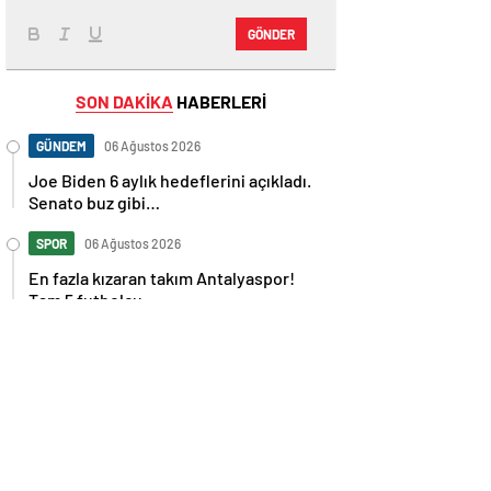
GÖNDER
SON DAKİKA
HABERLERİ
GÜNDEM
06 Ağustos 2026
Joe Biden 6 aylık hedeflerini açıkladı.
Senato buz gibi…
SPOR
06 Ağustos 2026
En fazla kızaran takım Antalyaspor!
Tam 5 futbolcu….
GÜNDEM
06 Ağustos 2026
Norweç silahlı kuvvetleri kadınlardan
oluşan özel kuvvetler eğitimlerini
başlattı.
SPOR
06 Ağustos 2026
Cristiano Ronaldo’nun akıllara zarar