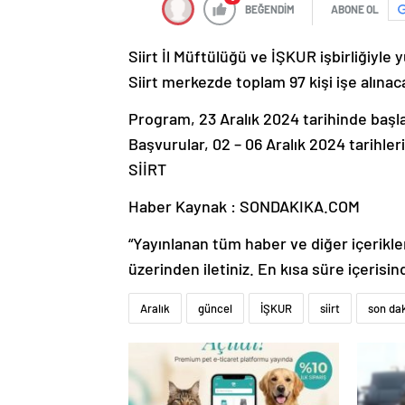
BEĞENDİM
ABONE OL
Siirt İl Müftülüğü ve İŞKUR işbirliğiy
Siirt merkezde toplam 97 kişi işe alınac
Program, 23 Aralık 2024 tarihinde başl
Başvurular, 02 – 06 Aralık 2024 tarihler
SİİRT
Haber Kaynak : SONDAKIKA.COM
“Yayınlanan tüm haber ve diğer içerikler i
üzerinden iletiniz. En kısa süre içerisin
Aralık
güncel
İŞKUR
siirt
son da