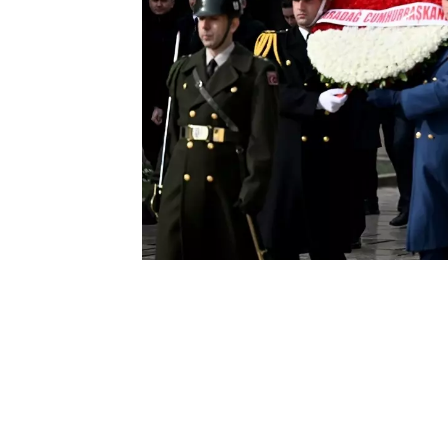
0
BEĞENDİM
ABONE OL
Resmi ziyaret için Türkiye’de bulunan 
ziyaret etti.