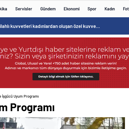
kika
Servisler
Gündem
Ekonomi
Spor
Kadın
Fot
Cristiano Ronaldo’nun akıllara zarar tüm kariyerinin istatistiğini çıkardık !
’te İşgücü Uyum Programı
yum Programı