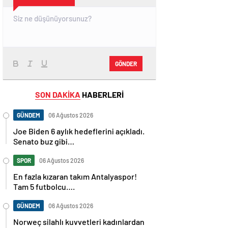
GÖNDER
SON DAKİKA
HABERLERİ
GÜNDEM
06 Ağustos 2026
Joe Biden 6 aylık hedeflerini açıkladı.
Senato buz gibi…
SPOR
06 Ağustos 2026
En fazla kızaran takım Antalyaspor!
Tam 5 futbolcu….
GÜNDEM
06 Ağustos 2026
Norweç silahlı kuvvetleri kadınlardan