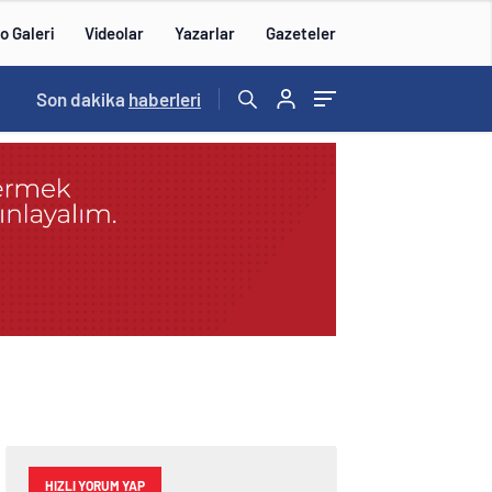
o Galeri
Videolar
Yazarlar
Gazeteler
14:57
Son dakika
/
haberleri
HIZLI YORUM YAP