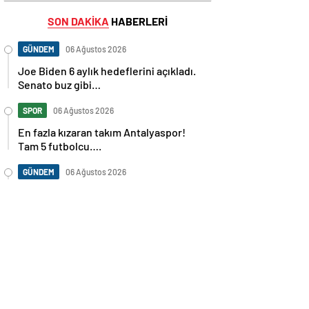
SON DAKİKA
HABERLERİ
GÜNDEM
06 Ağustos 2026
Joe Biden 6 aylık hedeflerini açıkladı.
Senato buz gibi…
SPOR
06 Ağustos 2026
En fazla kızaran takım Antalyaspor!
Tam 5 futbolcu….
GÜNDEM
06 Ağustos 2026
Norweç silahlı kuvvetleri kadınlardan
oluşan özel kuvvetler eğitimlerini
başlattı.
SPOR
06 Ağustos 2026
Cristiano Ronaldo’nun akıllara zarar
tüm kariyerinin istatistiğini çıkardık !
SPOR
06 Ağustos 2026