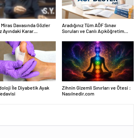
ık Miras Davasında Gözler
Aradığınız Tüm AÖF Sınav
 Ayındaki Karar
Soruları ve Canlı Açıköğretim
sına Çevrildi
Forumu Burada
oloji İle Diyabetik Ayak
Zihnin Gizemli Sınırları ve Ötesi :
Tedavisi
Nasılnedir.com