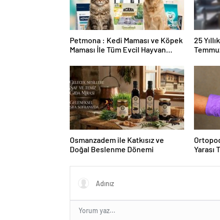
Petmona : Kedi Maması ve Köpek
25 Yıll
Maması İle Tüm Evcil Hayvan
Temmuz
Ürünleri
Duruşma
Osmanzadem ile Katkısız ve
Ortopod
Doğal Beslenme Dönemi
Yarası 