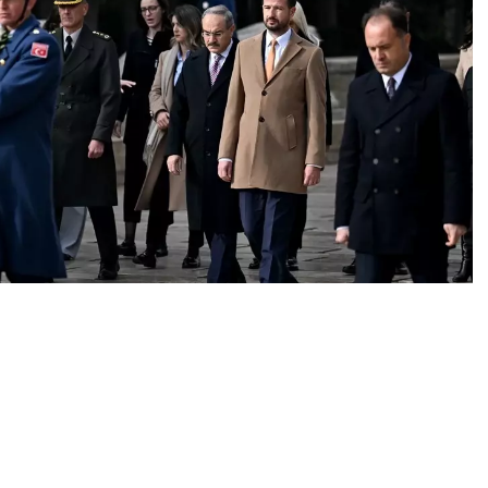
0
News
Karadağ Cumhurbaşkanı Jakov Milatovic, Anıtkabir’i