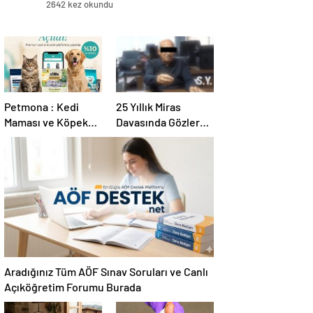
2642 kez okundu
Petmona : Kedi
25 Yıllık Miras
Maması ve Köpek
Davasında Gözler
Maması İle Tüm
Temmuz Ayındaki
Evcil Hayvan
Karar Duruşmasına
Ürünleri
Çevrildi
Aradığınız Tüm AÖF Sınav Soruları ve Canlı
Açıköğretim Forumu Burada