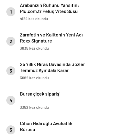
Arabanızın Ruhunu Yansıtın:
Plu.com.tr Peluş Vites Süsü
1
Modelleri
4124 kez okundu
Zarafetin ve Kalitenin Yeni Adı
Roxx Signature
2
3835 kez okundu
25 Yıllık Miras Davasında Gözler
Temmuz Ayındaki Karar
3
Duruşmasına Çevrildi
3692 kez okundu
Bursa çiçek siparişi
4
3352 kez okundu
Cihan Hıdıroğlu Avukatlık
Bürosu
5