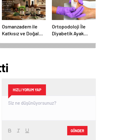
Osmanzadem ile
Ortopodoloji İle
Katkısız ve Doğal
Diyabetik Ayak
Beslenme Dönemi
Yarası Tedavisi
ti
HIZLI YORUM YAP
GÖNDER