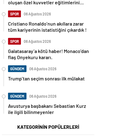
oluşan özel kuvvetler eğitimlerini
başlattı.
SPOR
06 Ağustos 2026
Cristiano Ronaldo’nun akıllara zarar
tüm kariyerinin istatistiğini çıkardık !
SPOR
06 Ağustos 2026
Galatasaray’a kötü haber! Monaco’dan
flaş Onyekuru kararı.
GÜNDEM
06 Ağustos 2026
Trump’tan seçim sonrası ilk mülakat
GÜNDEM
06 Ağustos 2026
Avusturya başbakanı Sebastian Kurz
ile ilgili bilinmeyenler
KATEGORİNİN POPÜLERLERİ