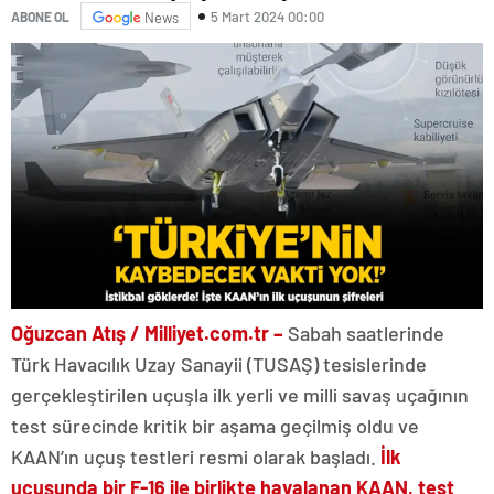
5 Mart 2024 00:00
ABONE OL
News
Oğuzcan Atış / Milliyet.com.tr –
Sabah saatlerinde
Türk Havacılık Uzay Sanayii (TUSAŞ) tesislerinde
gerçekleştirilen uçuşla ilk yerli ve milli savaş uçağının
test sürecinde kritik bir aşama geçilmiş oldu ve
KAAN’ın uçuş testleri resmi olarak başladı.
İlk
uçuşunda bir F-16 ile birlikte havalanan KAAN, test