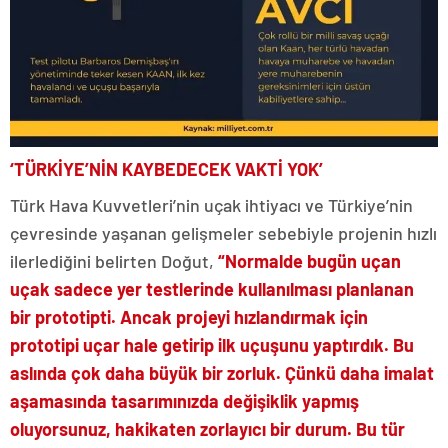
‘TÜRKİYE’NİN KAYBEDECEK VAKTİ YOK’
Türk Hava Kuvvetleri’nin uçak ihtiyacı ve Türkiye’nin
çevresinde yaşanan gelişmeler sebebiyle projenin hızlı
ilerlediğini belirten Doğut,
“Normalde bugün uçan
uçak sadece yer testlerinde kullanılması planlanan
bir prototipti. Ancak projeyi hızlandırmak için
prototipi uçar hale getirip ilk uçuşunu yaptırdık. Bu
aslında çok daha büyük bir zorluk. Çünkü daha imalat
aşamasında tasarımınızda değişiklik yapmış
oluyorsunuz, hakikaten zorlayıcı bir durum. Bu tür