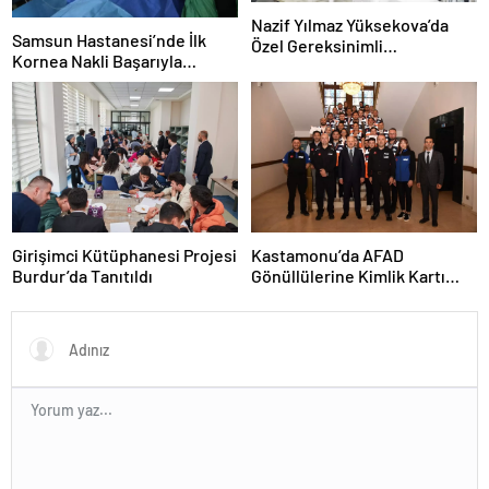
Nazif Yılmaz Yüksekova’da
Samsun Hastanesi’nde İlk
Özel Gereksinimli
Kornea Nakli Başarıyla
Öğrencilerle Buluştu
Gerçekleşti
Girişimci Kütüphanesi Projesi
Kastamonu’da AFAD
Burdur’da Tanıtıldı
Gönüllülerine Kimlik Kartı
Töreni