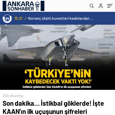
15:21
/
Norweç silahlı kuvvetleri kadınlardan oluşan özel kuvvetler eğitimlerini başlattı.
243 okunma
Son dakika… İstikbal göklerde! İşte
KAAN’ın ilk uçuşunun şifreleri