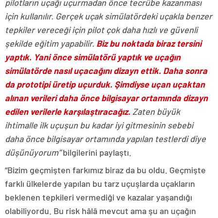
pilotların uçağı uçurmadan önce tecrübe kazanması
için kullanılır. Gerçek uçak simülatördeki uçakla benzer
tepkiler vereceği için pilot çok daha hızlı ve güvenli
şekilde eğitim yapabilir.
Biz bu noktada biraz tersini
yaptık. Yani önce simülatörü yaptık ve uçağın
simülatörde nasıl uçacağını dizayn ettik. Daha sonra
da prototipi üretip uçurduk. Şimdiyse uçan uçaktan
alınan verileri daha önce bilgisayar ortamında dizayn
edilen verilerle karşılaştıracağız.
Zaten büyük
ihtimalle ilk uçuşun bu kadar iyi gitmesinin sebebi
daha önce bilgisayar ortamında yapılan testlerdi diye
düşünüyorum”
bilgilerini paylaştı.
“Bizim geçmişten farkımız biraz da bu oldu. Geçmişte
farklı ülkelerde yapılan bu tarz uçuşlarda uçakların
beklenen tepkileri vermediği ve kazalar yaşandığı
olabiliyordu. Bu risk hâlâ mevcut ama şu an uçağın