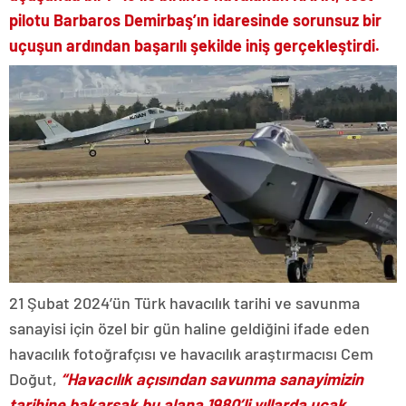
pilotu Barbaros Demirbaş’ın idaresinde sorunsuz bir
uçuşun ardından başarılı şekilde iniş gerçekleştirdi.
21 Şubat 2024’ün Türk havacılık tarihi ve savunma
sanayisi için özel bir gün haline geldiğini ifade eden
havacılık fotoğrafçısı ve havacılık araştırmacısı Cem
Doğut,
“Havacılık açısından savunma sanayimizin
tarihine bakarsak bu alana 1980’li yıllarda uçak