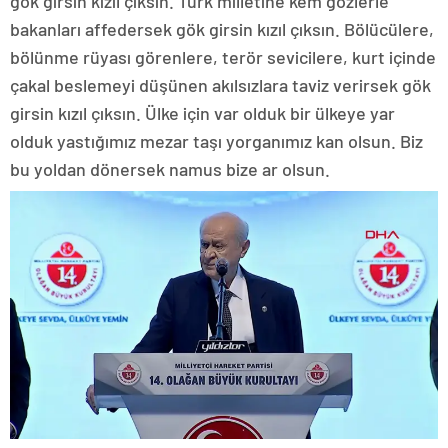
gök girsin kızıl çıksın. Türk milletine kem gözlerle
bakanları affedersek gök girsin kızıl çıksın. Bölücülere,
bölünme rüyası görenlere, terör sevicilere, kurt içinde
çakal beslemeyi düşünen akılsızlara taviz verirsek gök
girsin kızıl çıksın. Ülke için var olduk bir ülkeye yar
olduk yastığımız mezar taşı yorganımız kan olsun. Biz
bu yoldan dönersek namus bize ar olsun.