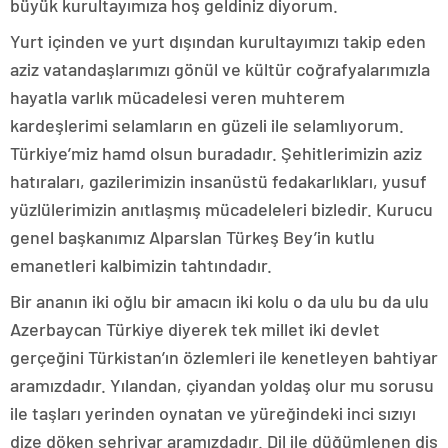
büyük kurultayımıza hoş geldiniz diyorum.
Yurt içinden ve yurt dışından kurultayımızı takip eden
aziz vatandaşlarımızı gönül ve kültür coğrafyalarımızla
hayatla varlık mücadelesi veren muhterem
kardeşlerimi selamların en güzeli ile selamlıyorum.
Türkiye’miz hamd olsun buradadır. Şehitlerimizin aziz
hatıraları, gazilerimizin insanüstü fedakarlıkları, yusuf
yüzlülerimizin anıtlaşmış mücadeleleri bizledir. Kurucu
genel başkanımız Alparslan Türkeş Bey’in kutlu
emanetleri kalbimizin tahtındadır.
Bir ananın iki oğlu bir amacın iki kolu o da ulu bu da ulu
Azerbaycan Türkiye diyerek tek millet iki devlet
gerçeğini Türkistan’ın özlemleri ile kenetleyen bahtiyar
aramızdadır. Yılandan, çiyandan yoldaş olur mu sorusu
ile taşları yerinden oynatan ve yüreğindeki inci sızıyı
dize döken şehriyar aramızdadır. Dil ile düğümlenen diş