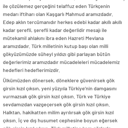
ile çözülemez gerçeğini telaffuz eden Türkçenin
medarı iftiharı olan Kaşgarlı Mahmud aramızdadır.
Edep aklın tercümanıdır herkes edebi kadar akıllı akıllı
kadar şerefli, şerefli kadar değerlidir mesajı ile
mütekamil ahlakını ibra eden Hazreti Mevlana
aramızdadır. Türk milletinin kutup başı olan milli
gökyüzümüzde süheyl yıldızı gibi parlayan bütün
değerlerimiz aramızdadır mücadeleleri mücadelemiz
hedefleri hedeflerimizdir.
Ülkümüzden dönersek, döneklere güvenirsek gök
girsin kızıl çıksın, yeni yüzyıla Türkiye’nin damgasını
vurmazsak gök girsin kızıl çıksın. Türk ve Türkiye
sevdamızdan vazgeçersek gök girsin kızıl çıksın.
Halktan, hakikatten milim ayrılırsak gök girsin kızıl
çıksın. İç ve dış husumet cephesine boyun eğersek