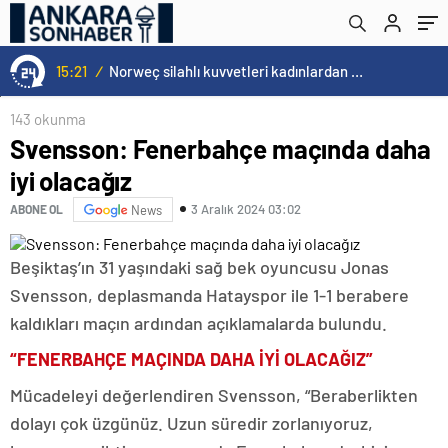
15:21
/
Norweç silahlı kuvvetleri kadınlardan oluşan özel kuvvetler eğitimlerini başlattı.
143 okunma
Svensson: Fenerbahçe maçında daha
iyi olacağız
3 Aralık 2024 03:02
ABONE OL
News
Beşiktaş’ın 31 yaşındaki sağ bek oyuncusu Jonas
Svensson, deplasmanda Hatayspor ile 1-1 berabere
kaldıkları maçın ardından açıklamalarda bulundu.
“FENERBAHÇE MAÇINDA DAHA İYİ OLACAĞIZ”
Mücadeleyi değerlendiren Svensson, “Beraberlikten
dolayı çok üzgünüz. Uzun süredir zorlanıyoruz,