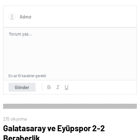
polisinden net açıklama
En az 10 karakter gerekli
Gönder
215 okunma
Galatasaray ve Eyüpspor 2-2
Beraberlik