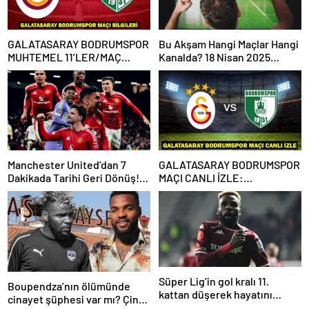
GALATASARAY BODRUMSPOR
Bu Akşam Hangi Maçlar Hangi
MUHTEMEL 11’LER/MAÇ
Kanalda? 18 Nisan 2025
KADROSU! Galatasaray
Günün Karşılaşmaları
Bodrumspor maçı hangi
kanalda, saat kaçta?
Manchester United’dan 7
GALATASARAY BODRUMSPOR
Dakikada Tarihi Geri Dönüş!
MAÇI CANLI İZLE:
UEFA Avrupa Ligi’nde Yarı
Galatasaray Bodrumspor
Finalde
maçı şifresiz mi?
Süper Lig’in gol kralı 11.
Boupendza’nın ölümünde
kattan düşerek hayatını
cinayet şüphesi var mı? Çin
kaybetti!