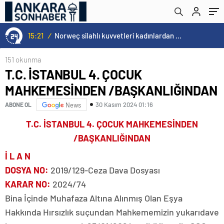
15:21
/
Norweç silahlı kuvvetleri kadınlardan oluşan özel kuvvetler eğitimlerini başlattı.
151 okunma
T.C. İSTANBUL 4. ÇOCUK
MAHKEMESİNDEN /BAŞKANLIĞINDAN
30 Kasım 2024 01:16
ABONE OL
News
T.C. İSTANBUL 4. ÇOCUK MAHKEMESİNDEN
/BAŞKANLIĞINDAN
İ L A N
DOSYA NO
:
2019/129-Ceza Dava Dosyası
KARAR NO
:
2024/74
Bina İçinde Muhafaza Altına Alınmış Olan Eşya
Hakkında Hırsızlık suçundan Mahkememizin yukarıdave