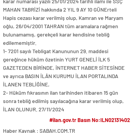
karar numarası yazılı 25/01/2024 tarihli ilamı ile SSÇ
MAHAN TABRİZİ hakkında 2 YIL 9 AY 10 GÜNErteli
Hapis cezası karar verilmiş olup, Kamran ve Maryam
oğlu, 26/04/2001 TAHRAN tüm aramalara rağmen
bulunamamış, gerekçeli karar kendisine tebliğ
edilememiştir.
1- 7201 sayılı Tebligat Kanununun 29. maddesi
gereğince hüküm özetinin YURT GENELİ İLK 5
GAZETEDEN BİRİNDE, İNTERNET HABER SİTESİNDE
ve ayrıca BASIN İLÂN KURUMU İLAN PORTALINDA
İLANEN TEBLİĞİNE,
2- Hüküm fıkrasının ilan tarihinden itibaren 15 gün
sonra tebliğ edilmiş sayılacağına karar verilmiş olup,
İLAN OLUNUR. 27/11/2024
#ilan.gov.tr Basın No:ILN02131402
Haber Kaynak : SABAH.COM.TR