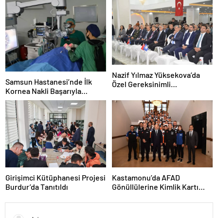
Nazif Yılmaz Yüksekova’da
Samsun Hastanesi’nde İlk
Özel Gereksinimli
Kornea Nakli Başarıyla
Öğrencilerle Buluştu
Gerçekleşti
Girişimci Kütüphanesi Projesi
Kastamonu’da AFAD
Burdur’da Tanıtıldı
Gönüllülerine Kimlik Kartı
Töreni