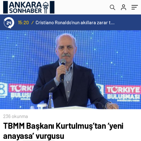
15:20
/
Cristiano Ronaldo’nun akıllara zarar tüm kariyerinin istatistiğini çıkardık !
236 okunma
TBMM Başkanı Kurtulmuş’tan ‘yeni
anayasa’ vurgusu