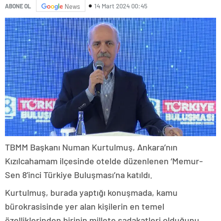
14 Mart 2024 00:45
ABONE OL
News
TBMM Başkanı Numan Kurtulmuş, Ankara’nın
Kızılcahamam ilçesinde otelde düzenlenen ‘Memur-
Sen 8’inci Türkiye Buluşması’na katıldı.
Kurtulmuş, burada yaptığı konuşmada, kamu
bürokrasisinde yer alan kişilerin en temel
özelliklerinden birinin millete sadakatleri olduğunu