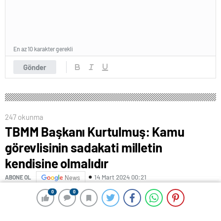
En az 10 karakter gerekli
Gönder
247 okunma
TBMM Başkanı Kurtulmuş: Kamu
görevlisinin sadakati milletin
kendisine olmalıdır
14 Mart 2024 00:21
ABONE OL
News
0
0
0
0