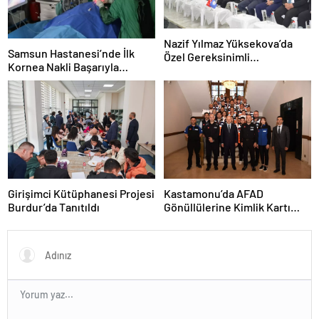
Nazif Yılmaz Yüksekova’da
Samsun Hastanesi’nde İlk
Özel Gereksinimli
Kornea Nakli Başarıyla
Öğrencilerle Buluştu
Gerçekleşti
Girişimci Kütüphanesi Projesi
Kastamonu’da AFAD
Burdur’da Tanıtıldı
Gönüllülerine Kimlik Kartı
Töreni