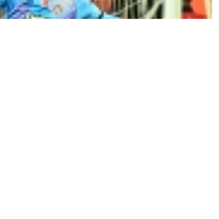
0
News
un sağlık durumu hakkında açıklama yaptı.
, şu ifadelere yer verildi: