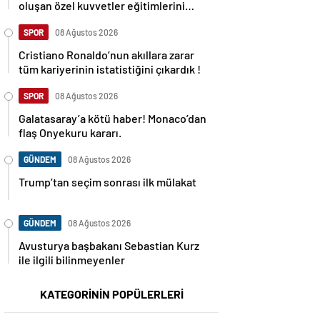
oluşan özel kuvvetler eğitimlerini
başlattı.
SPOR
08 Ağustos 2026
Cristiano Ronaldo’nun akıllara zarar
tüm kariyerinin istatistiğini çıkardık !
SPOR
08 Ağustos 2026
Galatasaray’a kötü haber! Monaco’dan
flaş Onyekuru kararı.
GÜNDEM
08 Ağustos 2026
Trump’tan seçim sonrası ilk mülakat
GÜNDEM
08 Ağustos 2026
Avusturya başbakanı Sebastian Kurz
ile ilgili bilinmeyenler
KATEGORİNİN POPÜLERLERİ