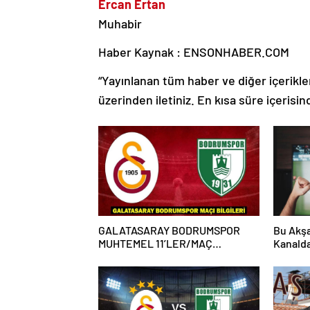
Ercan Ertan
Muhabir
Haber Kaynak : ENSONHABER.COM
“Yayınlanan tüm haber ve diğer içerikler i
üzerinden iletiniz. En kısa süre içerisin
GALATASARAY BODRUMSPOR
Bu Akşa
MUHTEMEL 11’LER/MAÇ
Kanald
KADROSU! Galatasaray
Karşıla
Bodrumspor maçı hangi kanalda,
saat kaçta?