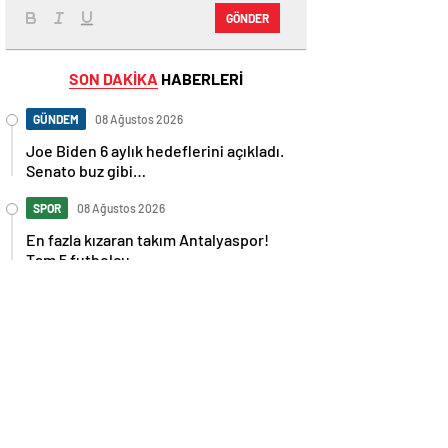
GÖNDER
SON DAKİKA
HABERLERİ
GÜNDEM
08 Ağustos 2026
Joe Biden 6 aylık hedeflerini açıkladı.
Senato buz gibi…
SPOR
08 Ağustos 2026
En fazla kızaran takım Antalyaspor!
Tam 5 futbolcu….
GÜNDEM
08 Ağustos 2026
Norweç silahlı kuvvetleri kadınlardan
oluşan özel kuvvetler eğitimlerini
başlattı.
SPOR
08 Ağustos 2026
Cristiano Ronaldo’nun akıllara zarar
tüm kariyerinin istatistiğini çıkardık !