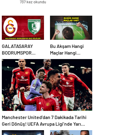
737 kez okundu
GALATASARAY
Bu Akşam Hangi
BODRUMSPOR
Maçlar Hangi
MUHTEMEL
Kanalda? 18 Nisan
11’LER/MAÇ
2025 Günün
KADROSU!
Karşılaşmaları
Galatasaray
Bodrumspor maçı
hangi kanalda, saat
kaçta?
Manchester United’dan 7 Dakikada Tarihi
Geri Dönüş! UEFA Avrupa Ligi’nde Yarı
Finalde