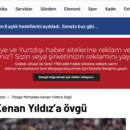
kika
Servisler
Gündem
Ekonomi
Spor
Kadın
Fot
n 6 aylık hedeflerini açıkladı. Senato buz gibi…
bol
Thiago Motta’dan Kenan Yıldız’a övgü
enan Yıldız’a övgü