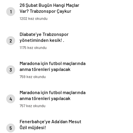
26 Şubat Bugün Hangi Maçlar
Var? Trabzonspor Çaykur
1
Rizespor Maçı Hangi Kanalda?
1202 kez okundu
İşte 26 Şubat Günün Maçları
Diabate’ye Trabzonspor
yönetiminden kesik! .
2
1175 kez okundu
Maradona için futbol maçlarında
anma törenleri yapılacak
3
759 kez okundu
Maradona için futbol maçlarında
anma törenleri yapılacak
4
757 kez okundu
Fenerbahçe’ye Ada’dan Mesut
Özil müjdesi!
5