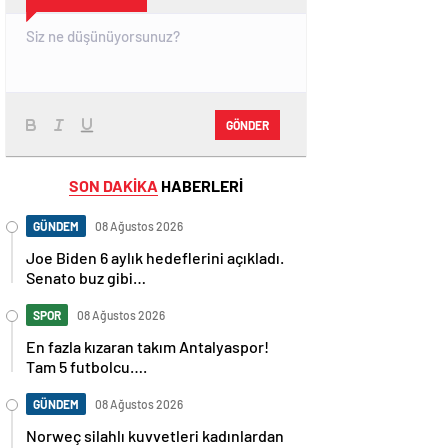
GÖNDER
SON DAKİKA
HABERLERİ
GÜNDEM
08 Ağustos 2026
Joe Biden 6 aylık hedeflerini açıkladı.
Senato buz gibi…
SPOR
08 Ağustos 2026
En fazla kızaran takım Antalyaspor!
Tam 5 futbolcu….
GÜNDEM
08 Ağustos 2026
Norweç silahlı kuvvetleri kadınlardan