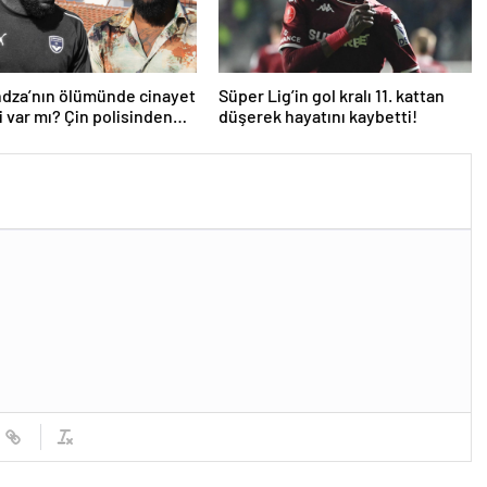
dza’nın ölümünde cinayet
Süper Lig’in gol kralı 11. kattan
 var mı? Çin polisinden
düşerek hayatını kaybetti!
klama