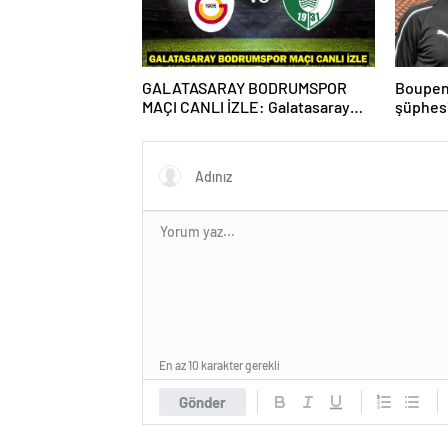
GALATASARAY BODRUMSPOR
Boupen
MAÇI CANLI İZLE: Galatasaray
şüphesi
Bodrumspor maçı şifresiz mi?
net açı
En az 10 karakter gerekli
Gönder