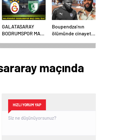
GALATASARAY
Boupendza’nın
BODRUMSPOR MAÇI
ölümünde cinayet
CANLI İZLE:
şüphesi var mı? Çin
Galatasaray
polisinden net
Bodrumspor maçı
açıklama
şifresiz mi?
asararay maçında
HIZLI YORUM YAP