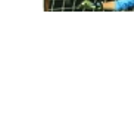
0
BEĞENDİM
ABONE OL
Beşiktaş, deneyimli kaleci Mert Günok’
Siyah-beyazlı kulüpten yapılan duyuruda