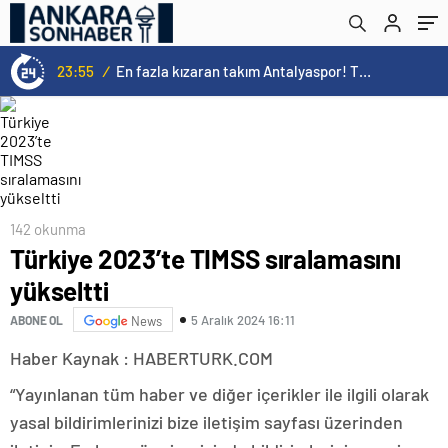
23:55
/
En fazla kızaran takım Antalyaspor! Tam 5 futbolcu….
142 okunma
Türkiye 2023’te TIMSS sıralamasını
yükseltti
5 Aralık 2024 16:11
ABONE OL
News
Haber Kaynak : HABERTURK.COM
“Yayınlanan tüm haber ve diğer içerikler ile ilgili olarak
yasal bildirimlerinizi bize iletişim sayfası üzerinden