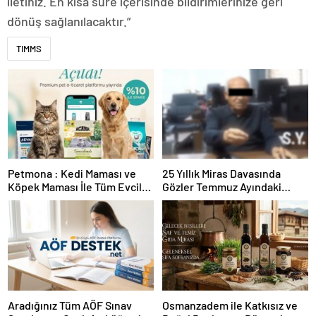
iletiniz. En kısa süre içerisinde bildirimlerinize geri
dönüş sağlanılacaktır.”
TIMMS
Petmona : Kedi Maması ve
25 Yıllık Miras Davasında
Köpek Maması İle Tüm Evcil
Gözler Temmuz Ayındaki
Hayvan Ürünleri
Karar Duruşmasına Çevrildi
Aradığınız Tüm AÖF Sınav
Osmanzadem ile Katkısız ve