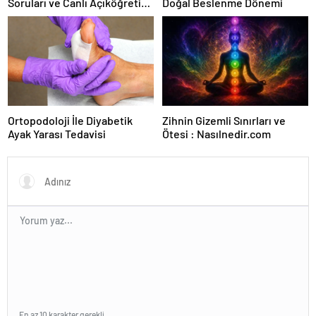
Soruları ve Canlı Açıköğretim
Doğal Beslenme Dönemi
Forumu Burada
Ortopodoloji İle Diyabetik
Zihnin Gizemli Sınırları ve
Ayak Yarası Tedavisi
Ötesi : Nasılnedir.com
En az 10 karakter gerekli