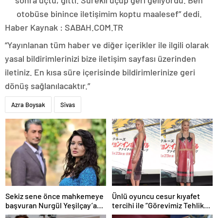
otobüse binince iletişimim koptu maalesef” dedi.
Haber Kaynak : SABAH.COM.TR
“Yayınlanan tüm haber ve diğer içerikler ile ilgili olarak
yasal bildirimlerinizi bize iletişim sayfası üzerinden
iletiniz. En kısa süre içerisinde bildirimlerinize geri
dönüş sağlanılacaktır.”
Azra Boysak
Sivas
Sekiz sene önce mahkemeye
Ünlü oyuncu cesur kıyafet
başvuran Nurgül Yeşilçay’a
tercihi ile ”Görevimiz Tehlike”
sevindiren haber
galasına damga vurdu