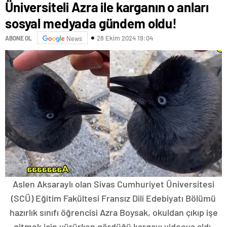
Üniversiteli Azra ile karganın o anları
sosyal medyada gündem oldu!
28 Ekim 2024 19:04
ABONE OL
News
Aslen Aksaraylı olan Sivas Cumhuriyet Üniversitesi
(SCÜ) Eğitim Fakültesi Fransız Dili Edebiyatı Bölümü
hazırlık sınıfı öğrencisi Azra Boysak, okuldan çıkıp işe
gitmek için yürürken gördüğü kargayı videoya aldı.