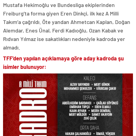
Mustafa Hekimoğlu ve Bundesliga ekiplerinden
Freiburg’ta forma giyen Eren Dinkçi, ilk kez A Milli
Takım’a çağrıldı. Öte yandan Ahmetcan Kaplan, Doğan
Alemdar, Enes Ünal, Ferdi Kadıoğlu, Ozan Kabak ve
Rıdvan Yılmaz ise sakatlıkları nedeniyle kadroda yer
almadı.
TFF’den yapılan açıklamaya göre aday kadroda şu
isimler bulunuyor: