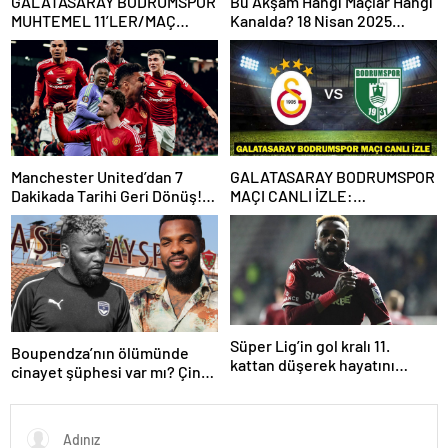
GALATASARAY BODRUMSPOR
Bu Akşam Hangi Maçlar Hangi
MUHTEMEL 11’LER/MAÇ
Kanalda? 18 Nisan 2025
KADROSU! Galatasaray
Günün Karşılaşmaları
Bodrumspor maçı hangi
kanalda, saat kaçta?
Manchester United’dan 7
GALATASARAY BODRUMSPOR
Dakikada Tarihi Geri Dönüş!
MAÇI CANLI İZLE:
UEFA Avrupa Ligi’nde Yarı
Galatasaray Bodrumspor
Finalde
maçı şifresiz mi?
Süper Lig’in gol kralı 11.
Boupendza’nın ölümünde
kattan düşerek hayatını
cinayet şüphesi var mı? Çin
kaybetti!
polisinden net açıklama