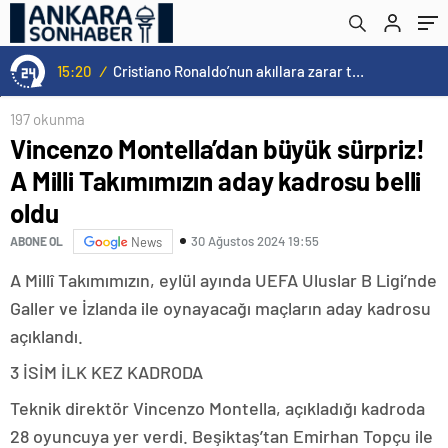
15:20
/
Cristiano Ronaldo’nun akıllara zarar tüm kariyerinin istatistiğini çıkardık !
197 okunma
Vincenzo Montella’dan büyük sürpriz!
A Milli Takımımızın aday kadrosu belli
oldu
30 Ağustos 2024 19:55
ABONE OL
News
A Millî Takımımızın, eylül ayında UEFA Uluslar B Ligi’nde
Galler ve İzlanda ile oynayacağı maçların aday kadrosu
açıklandı.
3 İSİM İLK KEZ KADRODA
Teknik direktör Vincenzo Montella, açıkladığı kadroda
28 oyuncuya yer verdi. Beşiktaş’tan Emirhan Topçu ile