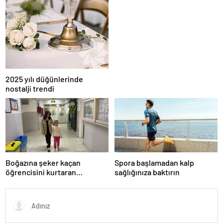
2025 yılı düğünlerinde
nostalji trendi
Boğazına şeker kaçan
Spora başlamadan kalp
öğrencisini kurtaran
sağlığınıza baktırın
öğretmen, ilk yardım
eğitimine dikkati çekti