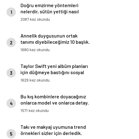
Doğru emzirme yöntemleri
nelerdir, sütün yettiği nasıl
1
anlaşılır?
2087 kez okundu
Annelik duygusunun ortak
tanımı diyebileceğimiz 10 başlık.
2
1680 kez okundu
Taylor Swift yeni albüm planları
için düğmeye bastığını sosyal
3
medyadan duyurdu!
1629 kez okundu
Bu kış kombinlere doyacağınız
onlarca model ve onlarca detay.
4
1571 kez okundu
Takı ve makyaj uyumuna trend
örnekleri sizler için derledik.
5