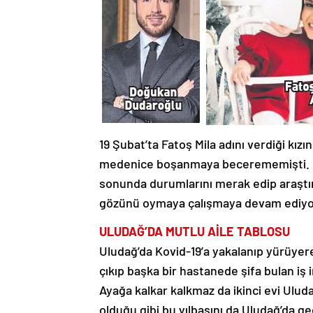
19 Şubat’ta Fatoş Mila adını verdiği kız
medenice boşanmaya becerememişti. Birb
sonunda durumlarını merak edip araştı
gözünü oymaya çalışmaya devam ediyo
ULUDAĞ’DA MUTLU AİLE TABLOSU
Uludağ’da Kovid-19’a yakalanıp yürüyer
çıkıp başka bir hastanede şifa bulan iş 
Ayağa kalkar kalkmaz da ikinci evi Uludağ
olduğu gibi bu yılbaşını da Uludağ’da geç