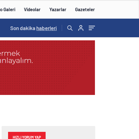
o Galeri
Videolar
Yazarlar
Gazeteler
14:57
Son dakika
/
haberleri
HIZLI YORUM YAP