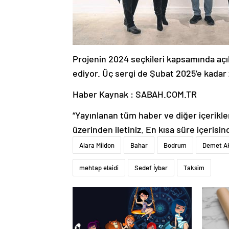
Projenin 2024 seçkileri kapsamında açıl
ediyor. Üç sergi de Şubat 2025’e kadar 
Haber Kaynak : SABAH.COM.TR
“Yayınlanan tüm haber ve diğer içerikler i
üzerinden iletiniz. En kısa süre içerisin
Alara Mildon
Bahar
Bodrum
Demet A
mehtap elaidi
Sedef İybar
Taksim