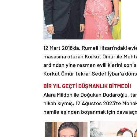
12 Mart 2016’da, Rumeli Hisarı’ndaki evler
masasına oturan Korkut Ömür ile Mehtap
ardından yine resmen evliliklerini sonla
Korkut Ömür tekrar Sedef İybar’a dönsü
BİR YIL GEÇTİ DÜŞMANLIK BİTMEDİ!
Alara Mildon ile Doğukan Dudaroğlu, ta
nikah kıymış, 12 Ağustos 2023’te Mona
hamile eşinden boşanmak için dava açm