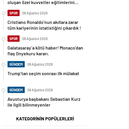
oluşan özel kuvvetler eğitimlerini
başlattı.
SPOR
06 Ağustos 2026
Cristiano Ronaldo’nun akıllara zarar
tüm kariyerinin istatistiğini çıkardık !
SPOR
06 Ağustos 2026
Galatasaray’a kötü haber! Monaco’dan
flaş Onyekuru kararı.
GÜNDEM
06 Ağustos 2026
Trump’tan seçim sonrası ilk mülakat
GÜNDEM
06 Ağustos 2026
Avusturya başbakanı Sebastian Kurz
ile ilgili bilinmeyenler
KATEGORİNİN POPÜLERLERİ