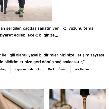
an sergiler, çağdaş sanatın yenilikçi yüzünü temsil
ziyaret edilebilecek; bilginize…
le ilgili olarak yasal bildirimlerinizi bize iletişim sayfası
de bildirimlerinize geri dönüş sağlanılacaktır.”
kbağ
Doğukan Dudaroğlu
Korkut Ömür
Lale Hanım