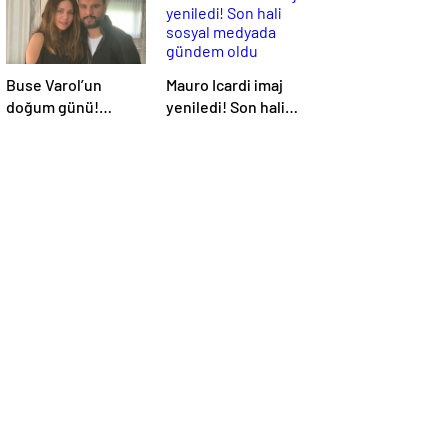
Buse Varol’un
Mauro Icardi imaj
doğum günü!
yeniledi! Son hali
Alişan’dan eşine
sosyal medyada
romantik kutlama
gündem oldu
geldi