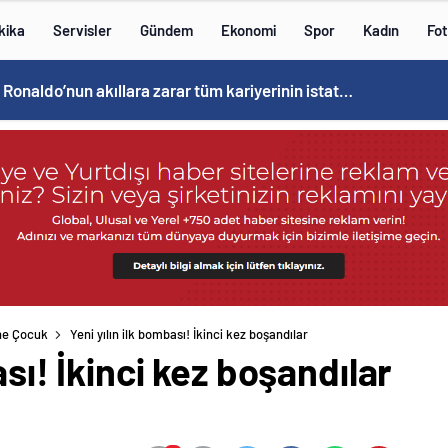
kika
Servisler
Gündem
Ekonomi
Spor
Kadın
Fot
Cristiano Ronaldo’nun akıllara zarar tüm kariyerinin istatistiğini çıkardık !
ne Çocuk
Yeni yılın ilk bombası! İkinci kez boşandılar
ası! İkinci kez boşandılar