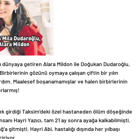
ını dünyaya getiren Alara Mildon ile Doğukan Dudaroğlu,
irlerinin gözünü oymaya çalışan çiftin bir yılın
rdım. Maalesef boşanamamışlar ve halen birbirlerinin
rlarmış!
ek girdiği Taksim’deki özel hastaneden ölüm döşeğinde
insanı Hayri Yazıcı, tam 21 ay sonra ayağa kalkabilmişti.
’a gitmişti. Hayri Abi, hastalığı dışında her yılbaşı
iriyor.