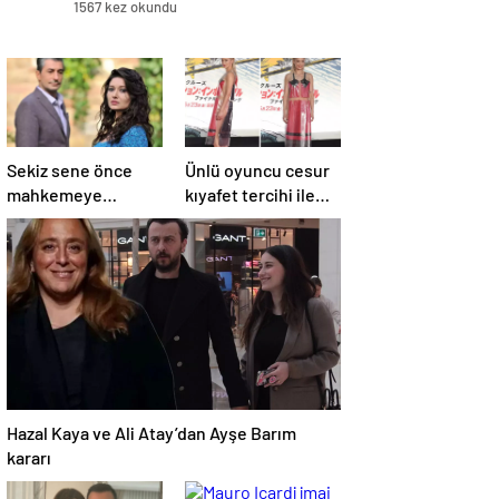
1567 kez okundu
Sekiz sene önce
Ünlü oyuncu cesur
mahkemeye
kıyafet tercihi ile
başvuran Nurgül
”Görevimiz Tehlike”
Yeşilçay’a
galasına damga
sevindiren haber
vurdu
Hazal Kaya ve Ali Atay’dan Ayşe Barım
kararı