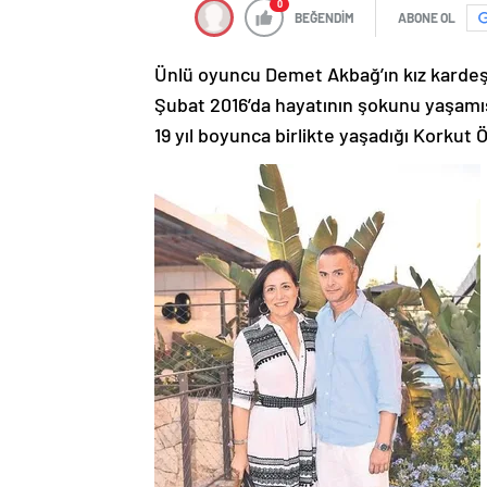
0
BEĞENDİM
ABONE OL
Ünlü oyuncu Demet Akbağ’ın kız kardeş
Şubat 2016’da hayatının şokunu yaşam
19 yıl boyunca birlikte yaşadığı Korkut 