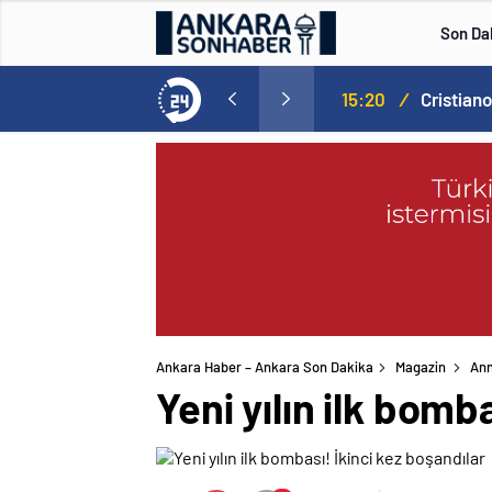
Son Da
Norweç silahlı kuvvetleri kadınlardan oluşan özel kuvvetler eğitimlerini başlattı.
15:20
/
Ankara Haber – Ankara Son Dakika
Magazin
An
Yeni yılın ilk bomb