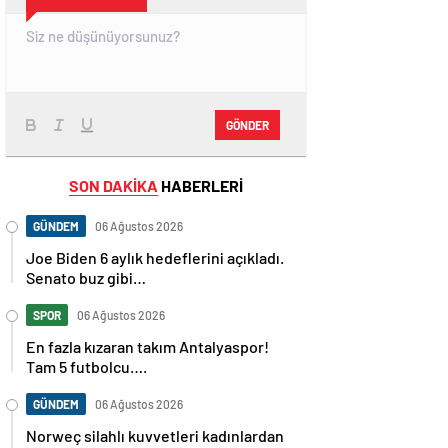
GÖNDER
SON DAKİKA
HABERLERİ
GÜNDEM
06 Ağustos 2026
Joe Biden 6 aylık hedeflerini açıkladı.
Senato buz gibi…
SPOR
06 Ağustos 2026
En fazla kızaran takım Antalyaspor!
Tam 5 futbolcu….
GÜNDEM
06 Ağustos 2026
Norweç silahlı kuvvetleri kadınlardan