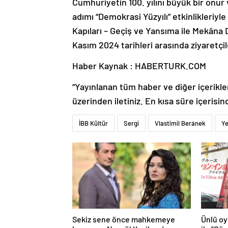
Cumhuriyetin 100. yılını büyük bir onur 
adımı “Demokrasi Yüzyılı” etkinlikleriyle
Kapıları – Geçiş ve Yansıma ile Mekâna 
Kasım 2024 tarihleri arasında ziyaretçile
Haber Kaynak : HABERTURK.COM
“Yayınlanan tüm haber ve diğer içerikler i
üzerinden iletiniz. En kısa süre içerisin
İBB Kültür
Sergi
Vlastimil Beránek
Ye
Sekiz sene önce mahkemeye
Ünlü oy