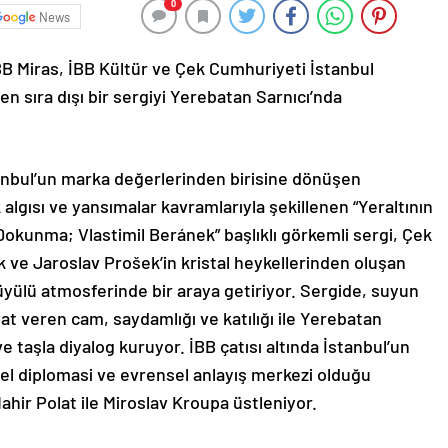
0
News
BB Miras, İBB Kültür ve Çek Cumhuriyeti İstanbul
 sıra dışı bir sergiyi Yerebatan Sarnıcı’nda
anbul’un marka değerlerinden birisine dönüşen
 algısı ve yansımalar kavramlarıyla şekillenen “Yeraltının
Dokunma; Vlastimil Beránek” başlıklı görkemli sergi, Çek
k ve Jaroslav Prošek’in kristal heykellerinden oluşan
büyülü atmosferinde bir araya getiriyor. Sergide, suyun
ayat veren cam, saydamlığı ve katılığı ile Yerebatan
e taşla diyalog kuruyor. İBB çatısı altında İstanbul’un
el diplomasi ve evrensel anlayış merkezi olduğu
hir Polat ile Miroslav Kroupa üstleniyor.