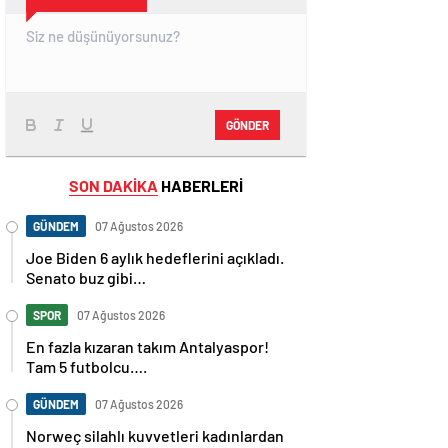
GÖNDER
SON DAKİKA
HABERLERİ
GÜNDEM
07 Ağustos 2026
Joe Biden 6 aylık hedeflerini açıkladı.
Senato buz gibi…
SPOR
07 Ağustos 2026
En fazla kızaran takım Antalyaspor!
Tam 5 futbolcu….
GÜNDEM
07 Ağustos 2026
Norweç silahlı kuvvetleri kadınlardan