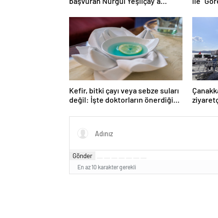
başvuran Nurgül Yeşilçay’a
ile ”Gö
sevindiren haber
damga 
Kefir, bitki çayı veya sebze suları
Çanakka
değil: İşte doktorların önerdiği
ziyaretç
en sağlıklı içecek
çıkarıy
Gönder
En az 10 karakter gerekli