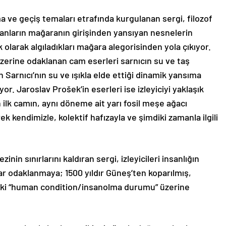
ıma ve geçiş temaları etrafında kurgulanan sergi, filozof
sanların mağaranın girişinden yansıyan nesnelerin
 olarak algıladıkları mağara alegorisinden yola çıkıyor.
zerine odaklanan cam eserleri sarnıcın su ve taş
Sarnıcı’nın su ve ışıkla elde ettiği dinamik yansıma
or. Jaroslav Prošek’in eserleri ise izleyiciyi yaklaşık
ilk camın, aynı döneme ait yarı fosil meşe ağacı
 kendimizle, kolektif hafızayla ve şimdiki zamanla ilgili
inin sınırlarını kaldıran sergi, izleyicileri insanlığın
rar odaklanmaya; 1500 yıldır Güneş’ten koparılmış,
aki “human condition/insanolma durumu” üzerine