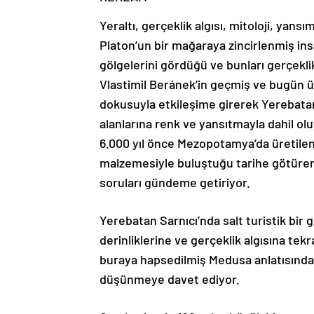
Yeraltı, gerçeklik algısı, mitoloji, yans
Platon’un bir mağaraya zincirlenmiş in
gölgelerini gördüğü ve bunları gerçeklik
Vlastimil Beránek’in geçmiş ve bugün ü
dokusuyla etkileşime girerek Yerebatan 
alanlarına renk ve yansıtmayla dahil oluy
6.000 yıl önce Mezopotamya’da üretilen 
malzemesiyle buluştuğu tarihe götürerek
soruları gündeme getiriyor.
Yerebatan Sarnıcı’nda salt turistik bir gez
derinliklerine ve gerçeklik algısına tek
buraya hapsedilmiş Medusa anlatısınd
düşünmeye davet ediyor.