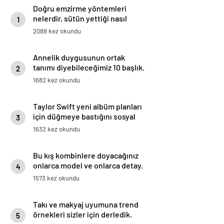
Doğru emzirme yöntemleri
nelerdir, sütün yettiği nasıl
1
anlaşılır?
2088 kez okundu
Annelik duygusunun ortak
tanımı diyebileceğimiz 10 başlık.
2
1682 kez okundu
Taylor Swift yeni albüm planları
için düğmeye bastığını sosyal
3
medyadan duyurdu!
1632 kez okundu
Bu kış kombinlere doyacağınız
onlarca model ve onlarca detay.
4
1573 kez okundu
Takı ve makyaj uyumuna trend
örnekleri sizler için derledik.
5