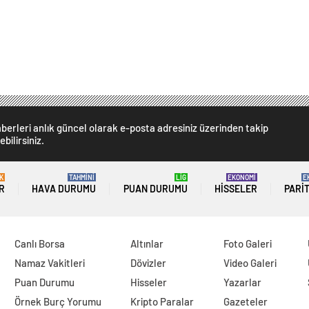
berleri anlık güncel olarak e-posta adresiniz üzerinden takip
ebilirsiniz.
K
TAHMİNİ
LİG
EKONOMİ
E
R
HAVA DURUMU
PUAN DURUMU
HISSELER
PARI
Canlı Borsa
Altınlar
Foto Galeri
Namaz Vakitleri
Dövizler
Video Galeri
Puan Durumu
Hisseler
Yazarlar
Örnek Burç Yorumu
Kripto Paralar
Gazeteler