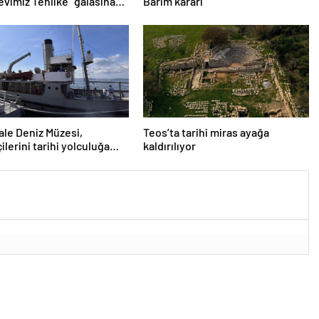
revimiz Tehlike” galasına
Barım kararı
vurdu
le Deniz Müzesi,
Teos’ta tarihi miras ayağa
ilerini tarihi yolculuğa
kaldırılıyor
or