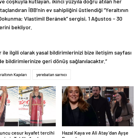
ve coşkuyla kutlayan, ikinci yüzyıla doğru atılan her
 taçlandıran İBB’nin ev sahipliğini üstlendiği “Yeraltının
Dokunma; Vlastimil Beránek” sergisi, 1 Ağustos – 30
rini bekliyor.
le ilgili olarak yasal bildirimlerinizi bize iletişim sayfası
de bildirimlerinize geri dönüş sağlanılacaktır.”
raltının Kapıları
yerebatan sarnıcı
uncu cesur kıyafet tercihi
Hazal Kaya ve Ali Atay’dan Ayşe