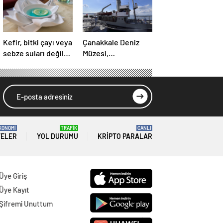
Kefir, bitki çayı veya
Çanakkale Deniz
sebze suları değil:
Müzesi,
İşte doktorların
ziyaretçilerini tarihi
önerdiği en sağlıklı
yolculuğa çıkarıyor
içecek
KONOMİ
TRAFİK
CANLI
TELER
YOL DURUMU
KRIPTO PARALAR
Üye Giriş
Üye Kayıt
Şifremi Unuttum