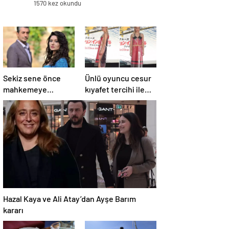
1570 kez okundu
Sekiz sene önce
Ünlü oyuncu cesur
mahkemeye
kıyafet tercihi ile
başvuran Nurgül
”Görevimiz Tehlike”
Yeşilçay’a
galasına damga
sevindiren haber
vurdu
Hazal Kaya ve Ali Atay’dan Ayşe Barım
kararı