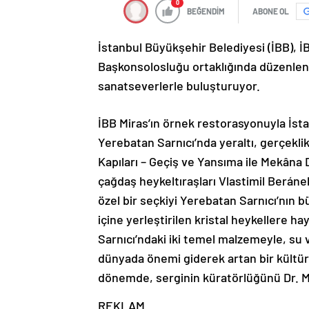
0
BEĞENDİM
ABONE OL
İstanbul Büyükşehir Belediyesi (İBB), İ
Başkonsolosluğu ortaklığında düzenlenen
sanatseverlerle buluşturuyor.
İBB Miras’ın örnek restorasyonuyla İst
Yerebatan Sarnıcı’nda yeraltı, gerçeklik
Kapıları – Geçiş ve Yansıma ile Mekâna 
çağdaş heykeltıraşları Vlastimil Beráne
özel bir seçkiyi Yerebatan Sarnıcı’nın 
içine yerleştirilen kristal heykellere h
Sarnıcı’ndaki iki temel malzemeyle, su v
dünyada önemi giderek artan bir kültür
dönemde, serginin küratörlüğünü Dr. Ma
REKLAM