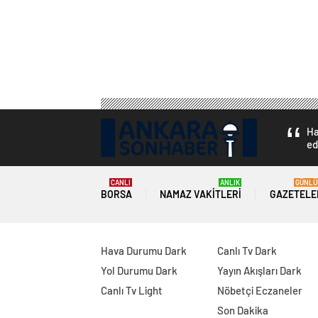
Ha
ed
CANLI
ANLIK
GÜNLÜ
BORSA
NAMAZ VAKITLERI
GAZETELE
Hava Durumu Dark
Canlı Tv Dark
Yol Durumu Dark
Yayın Akışları Dark
Canlı Tv Light
Nöbetçi Eczaneler
Son Dakika