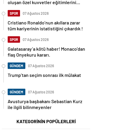
oluşan özel kuvvetler eğitimlerini
başlattı.
SPOR
07 Ağustos 2026
Cristiano Ronaldo’nun akıllara zarar
tüm kariyerinin istatistiğini çıkardık !
SPOR
07 Ağustos 2026
Galatasaray’a kötü haber! Monaco’dan
flaş Onyekuru kararı.
GÜNDEM
07 Ağustos 2026
Trump’tan seçim sonrası ilk mülakat
GÜNDEM
07 Ağustos 2026
Avusturya başbakanı Sebastian Kurz
ile ilgili bilinmeyenler
KATEGORİNİN POPÜLERLERİ