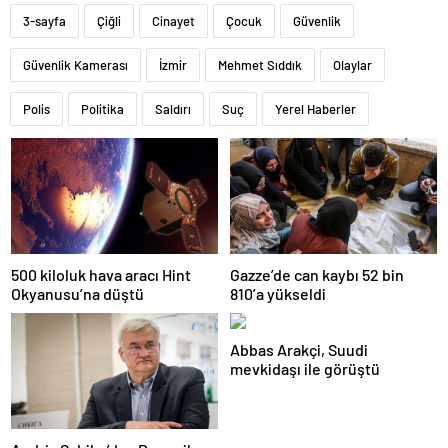
3-sayfa
Çiğli
Cinayet
Çocuk
Güvenlik
Güvenlik Kamerası
İzmir
Mehmet Sıddık
Olaylar
Polis
Politika
Saldırı
Suç
Yerel Haberler
500 kiloluk hava aracı Hint
Gazze’de can kaybı 52 bin
Okyanusu’na düştü
810’a yükseldi
Abbas Arakçi, Suudi
mevkidaşı ile görüştü