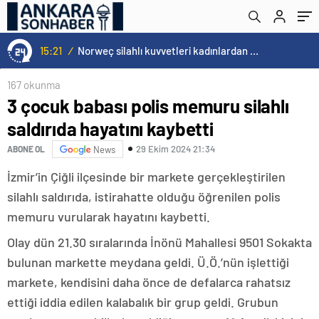
15:21
/
Norweç silahlı kuvvetleri kadınlardan oluşan özel kuvvetler eğitimlerini başlattı.
167 okunma
3 çocuk babası polis memuru silahlı
saldırıda hayatını kaybetti
29 Ekim 2024 21:34
ABONE OL
News
İzmir’in Çiğli ilçesinde bir markete gerçekleştirilen
silahlı saldırıda, istirahatte olduğu öğrenilen polis
memuru vurularak hayatını kaybetti.
Olay dün 21.30 sıralarında İnönü Mahallesi 9501 Sokakta
bulunan markette meydana geldi. Ü.Ö.’nün işlettiği
markete, kendisini daha önce de defalarca rahatsız
ettiği iddia edilen kalabalık bir grup geldi. Grubun