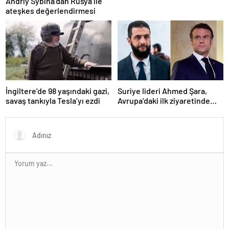
Andriy Sybiha’dan Rusya ile
ateşkes değerlendirmesi
Suriye lideri Ahmed Şara,
İngiltere’de 98 yaşındaki gazi,
Avrupa’daki ilk ziyaretinde
savaş tankıyla Tesla’yı ezdi
Macron ile görüşecek