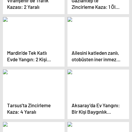
Viranşehir’de Trafik
Gaziantep’te
Kazası: 2 Yaralı
Zincirleme Kaza: 1 Ölü,
19 Yaralı
Mardin’de Tek Katlı
Ailesini katleden zanlı,
Evde Yangın: 2 Kişi
otobüsten iner inmez
Hastaneye Kaldırıldı
yakalandı
Tarsus’ta Zincirleme
Aksaray’da Ev Yangını:
Kaza: 4 Yaralı
Bir Kişi Baygınlık
Geçirdi