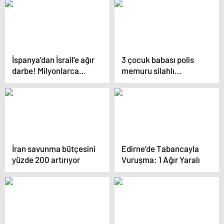
çıktı
daldı
İspanya’dan İsrail’e ağır
3 çocuk babası polis
darbe! Milyonlarca
memuru silahlı
euroluk mühimmat
saldırıda hayatını
anlaşmasını iptal
kaybetti
ettiler
İran savunma bütçesini
Edirne’de Tabancayla
yüzde 200 artırıyor
Vuruşma: 1 Ağır Yaralı