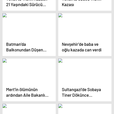
21 Yaşındaki Sürücü
Kazası
Hayatını Kaybetti
Batman’da
Nevşehir’de baba ve
Balkonundan Düşen
oğlu kazada can verdi
Kadın Hayatını
Kaybetti
Mert’in ölümünün
Sultangazi’de Sobaya
ardından Aile Bakanlığı
Tiner Dökünce
harekete geçiyor
Yüzünden Yaralandı