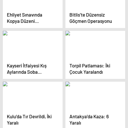
Ehliyet Sınavında
Bitlis’te Düzensiz
Kopya Düzeni
Göçmen Operasyonu
Çökertildi
Kayseri İtfaiyesi Kış
Torpil Patlaması: İki
Aylarında Soba
Çocuk Yaralandı
Zehirlenmelerine Karşı
Uyardı
Kulu’da Tır Devrildi, İki
Antakya’da Kaza: 6
Yaralı
Yaralı