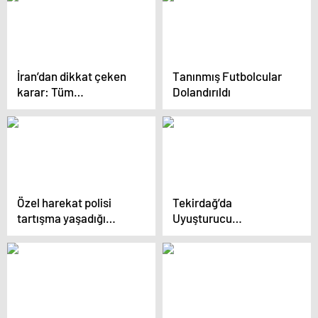
İran’dan dikkat çeken
Tanınmış Futbolcular
karar: Tüm
Dolandırıldı
kısıtlamaları kaldırdık
Özel harekat polisi
Tekirdağ’da
tartışma yaşadığı
Uyuşturucu
akaryakıt istasyonu
Operasyonu
çalışanına dehşeti
yaşattı