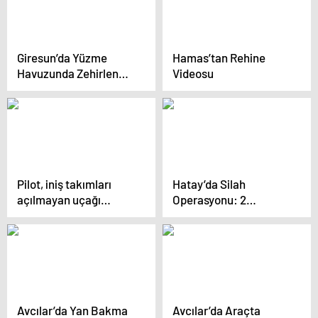
Giresun’da Yüzme
Hamas’tan Rehine
Havuzunda Zehirlenme
Videosu
Olayı: 71 Kişi
Hastaneye Kaldırıldı
Pilot, iniş takımları
Hatay’da Silah
açılmayan uçağı
Operasyonu: 2
başarılı bir şekilde
Tabanca Ele Ge
indirmeyi başardı
geçirildi
Avcılar’da Yan Bakma
Avcılar’da Araçta