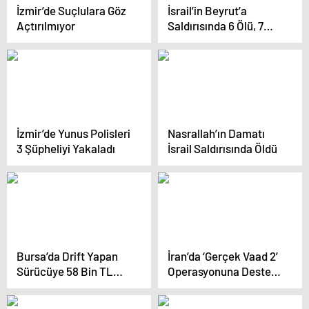
İzmir’de Suçlulara Göz
İsrail’in Beyrut’a
Açtırılmıyor
Saldırısında 6 Ölü, 7
Yaralı
İzmir’de Yunus Polisleri
Nasrallah’ın Damatı
3 Şüpheliyi Yakaladı
İsrail Saldırısında Öldü
Bursa’da Drift Yapan
İran’da ‘Gerçek Vaad 2’
Sürücüye 58 Bin TL
Operasyonuna Destek
Ceza
Gösterisi