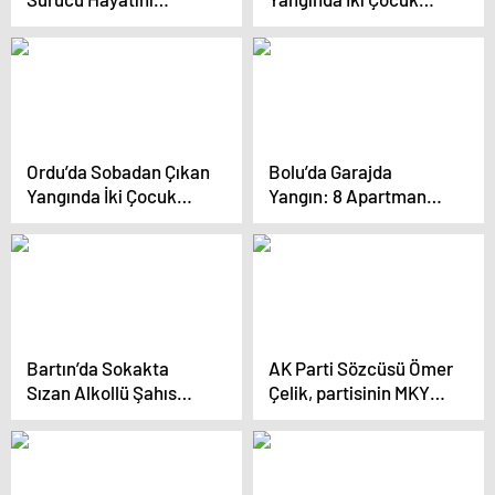
Kaybetti
Yaralandı
Ordu’da Sobadan Çıkan
Bolu’da Garajda
Yangında İki Çocuk
Yangın: 8 Apartman
Yaralandı
Sakini Tahliye Edildi
Bartın’da Sokakta
AK Parti Sözcüsü Ömer
Sızan Alkollü Şahıs
Çelik, partisinin MKYK
Hastaneye Kaldırıldı
gündemine ilişkin
açıklamalarda
bulundu(HABER
EKLENDİ)