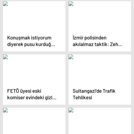
Konuşmak istiyorum
İzmir polisinden
diyerek pusu kurduğu
akılalmaz taktik: Zehir
eski eşini katletti
evini bacadan tüten
kokudan buldular
FETÖ üyesi eski
Sultangazi’de Trafik
komiser evindeki gizli
Tehlikesi
bölmede kıskıvrak
yakalandı