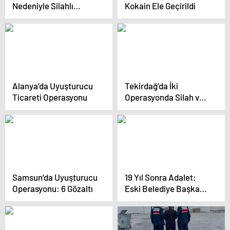
Nedeniyle Silahlı
Kokain Ele Geçirildi
Saldırı
Alanya’da Uyuşturucu
Tekirdağ’da İki
Ticareti Operasyonu
Operasyonda Silah ve
Faturasız Ürünler Ele
Geçirildi
Samsun’da Uyuşturucu
19 Yıl Sonra Adalet:
Operasyonu: 6 Gözaltı
Eski Belediye Başkanı
ve Oğlunun Katili
Yakalandı