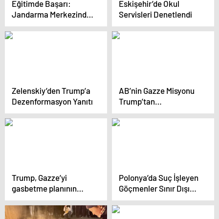
Eğitimde Başarı:
Eskişehir’de Okul
Jandarma Merkezinde
Servisleri Denetlendi
Önemli Programlar
Tamamlandı
Zelenskiy’den Trump’a
AB’nin Gazze Misyonu
Dezenformasyon Yanıtı
Trump’tan
Etkilenmiyor
Trump, Gazze’yi
Polonya’da Suç İşleyen
gasbetme planının
Göçmenler Sınır Dışı
detaylarını anlattı
Edilecek