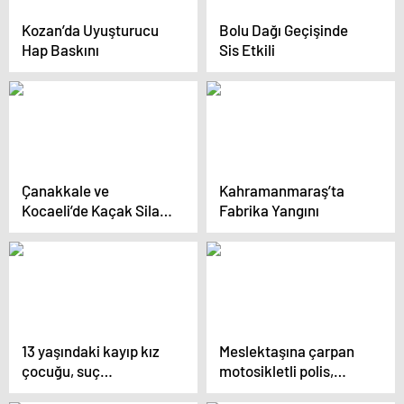
Kozan’da Uyuşturucu
Bolu Dağı Geçişinde
Hap Baskını
Sis Etkili
Çanakkale ve
Kahramanmaraş’ta
Kocaeli’de Kaçak Silah
Fabrika Yangını
Operasyonu
13 yaşındaki kayıp kız
Meslektaşına çarpan
çocuğu, suç
motosikletli polis,
makinesinin yanından
duramayıp kalabalığa