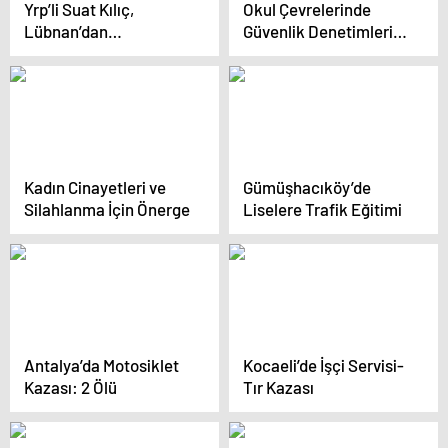
Yrp’li Suat Kılıç,
Okul Çevrelerinde
Lübnan’dan
Güvenlik Denetimleri
Gelebilecek Olası Göç
Artıyor
Dalgasına Dikkat
Çekti: “Türkiye
Sınırlarını Kapalı
Tutmalıdır”
Kadın Cinayetleri ve
Gümüşhacıköy’de
Silahlanma İçin Önerge
Liselere Trafik Eğitimi
Antalya’da Motosiklet
Kocaeli’de İşçi Servisi-
Kazası: 2 Ölü
Tır Kazası