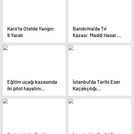
Kars’ta Otelde Yangın:
Bandırma’da Tır
9 Yaralı
Kazası: Maddi Hasar ve
Mazot Sızıntısı
Eğitim uçağı kazasında
İstanbul’da Tarihi Eser
iki pilot hayatını
Kaçakçılığı
kaybetti
Operasyonu: 3 Şüpheli
Gözaltında