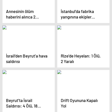
Annesinin ölüm
İstanbul’da fabrika
haberini alınca 2
yangınına ekipler
doktoru darbetti
müdahale ediyor
İsrail’den Beyrut’a hava
Rize’de Heyelan: 1 Ölü,
saldırısı
2 Yaralı
Beyrut’ta İsrail
Drift Oyununa Kapalı
Saldırısı: 4 Ölü, 18
Yol
Yaralı