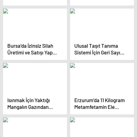
Bursa’da İzinsiz Silah
Ulusal Taşıt Tanıma
Üretimi ve Satışı Yapan
Sistemi İçin Geri Sayım
İki Kişi Tutuklandı
Başladı
Isınmak İçin Yaktığı
Erzurum’da 11 Kilogram
Mangalın Gazından
Metamfetamin Ele
Zehirlenen Genç
Geçirildi
Hayatını Kaybetti