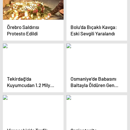
Örebro Saldırısı
Bolu’da Bıçaklı Kavga:
Protesto Edildi
Eski Sevgili Yaralandı
Tekirdağ’da
Osmaniye’de Babasını
Kuyumcudan 1.2 Milyon
Baltayla Öldüren Genç
Lira Değerinde Ziynet
Gözaltına Alındı
Eşyası Çalan Çeteye
Operasyon