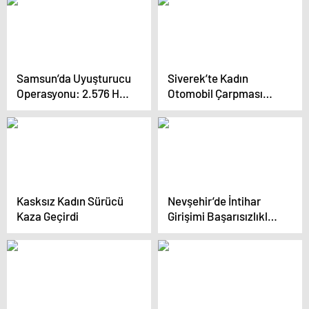
Samsun’da Uyuşturucu
Siverek’te Kadın
Operasyonu: 2.576 Hap
Otomobil Çarpması
Ele Geçirildi
Sonucu Hayatını
Kaybetti
Kasksız Kadın Sürücü
Nevşehir’de İntihar
Kaza Geçirdi
Girişimi Başarısızlıkla
Sonuçlandı