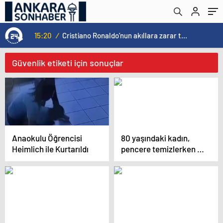
15:20
/
Cristiano Ronaldo’nun akıllara zarar tüm kariyerinin istatistiğini çıkardık !
Güvenlik etiketi için sonuçlar
Anaokulu Öğrencisi
80 yaşındaki kadın,
Heimlich ile Kurtarıldı
pencere temizlerken 6.
kattan araçların
üzerine düştü