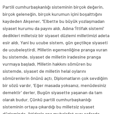
Partili cumhurbaşkanlığı sisteminin birçok değerin,
birçok geleneğin, birçok kurumun içini boşalttığını
kaydeden Akşener, “Elbette bu büyük yozlaşmadan
siyaset kurumu da payını aldı. Adına ‘İttifak sistemi’
dedikleri milletsiz bir siyaset düzlemi milletimizi adeta
esir aldı. Yani bu ucube sistem, gün geçtikçe siyaseti
de ucubeleştirdi. Milletin egemenliğine pranga vuran
bu sistemde, siyaset de milletin iradesine pranga
vurmaya başladı. Milletin hakkını sömüren bu
sistemde, siyaset de milletin helal oylarını
sömürenlerin önünü açtı. Diplomatların çok sevdiğim
bir sözü vardır. ‘Eğer masada yoksanız, menüdesiniz
demektir’ derler. Bugün siyasette yaşanan da tam
olarak budur. Çünkü partili cumhurbaşkanlığı
sisteminin ortaya çıkardığı bu milletsiz siyaset
düzleminde, iktidarla ana muhalefet aynı sofrada