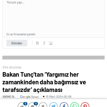
En az 10 karakter gerekli
Gönder
244 okunma
Bakan Tunç’tan ‘Yargımız her
zamankinden daha bağımsız ve
tarafsızdır’ açıklaması
15 Mart 2024 00:09
ABONE OL
News
0
0
0
0