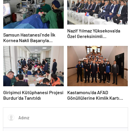
Nazif Yılmaz Yüksekova’da
Samsun Hastanesi’nde İlk
Özel Gereksinimli
Kornea Nakli Başarıyla
Öğrencilerle Buluştu
Gerçekleşti
Girişimci Kütüphanesi Projesi
Kastamonu’da AFAD
Burdur’da Tanıtıldı
Gönüllülerine Kimlik Kartı
Töreni