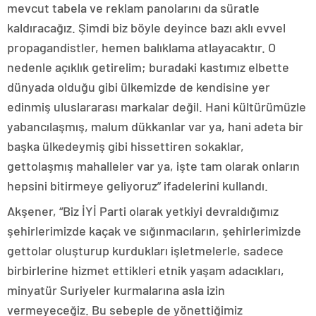
mevcut tabela ve reklam panolarını da süratle
kaldıracağız. Şimdi biz böyle deyince bazı aklı evvel
propagandistler, hemen balıklama atlayacaktır. O
nedenle açıklık getirelim; buradaki kastımız elbette
dünyada olduğu gibi ülkemizde de kendisine yer
edinmiş uluslararası markalar değil. Hani kültürümüzle
yabancılaşmış, malum dükkanlar var ya, hani adeta bir
başka ülkedeymiş gibi hissettiren sokaklar,
gettolaşmış mahalleler var ya, işte tam olarak onların
hepsini bitirmeye geliyoruz” ifadelerini kullandı.
Akşener, “Biz İYİ Parti olarak yetkiyi devraldığımız
şehirlerimizde kaçak ve sığınmacıların, şehirlerimizde
gettolar oluşturup kurdukları işletmelerle, sadece
birbirlerine hizmet ettikleri etnik yaşam adacıkları,
minyatür Suriyeler kurmalarına asla izin
vermeyeceğiz. Bu sebeple de yönettiğimiz