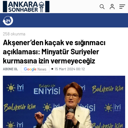
vermeyeceğiz
258 okunma
Akşener’den kaçak ve sığınmacı
açıklaması: Minyatür Suriyeler
kurmasına izin vermeyeceğiz
15 Mart 2024 00:12
ABONE OL
News