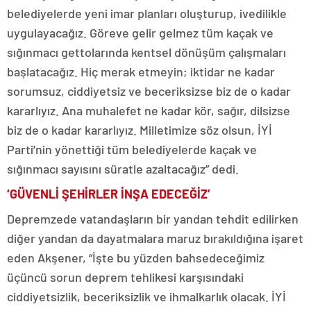
belediyelerde yeni imar planları oluşturup, ivedilikle
uygulayacağız. Göreve gelir gelmez tüm kaçak ve
sığınmacı gettolarında kentsel dönüşüm çalışmaları
başlatacağız. Hiç merak etmeyin; iktidar ne kadar
sorumsuz, ciddiyetsiz ve beceriksizse biz de o kadar
kararlıyız. Ana muhalefet ne kadar kör, sağır, dilsizse
biz de o kadar kararlıyız. Milletimize söz olsun, İYİ
Parti’nin yönettiği tüm belediyelerde kaçak ve
sığınmacı sayısını süratle azaltacağız” dedi.
‘GÜVENLİ ŞEHİRLER İNŞA EDECEĞİZ’
Depremzede vatandaşların bir yandan tehdit edilirken
diğer yandan da dayatmalara maruz bırakıldığına işaret
eden Akşener, “İşte bu yüzden bahsedeceğimiz
üçüncü sorun deprem tehlikesi karşısındaki
ciddiyetsizlik, beceriksizlik ve ihmalkarlık olacak. İYİ