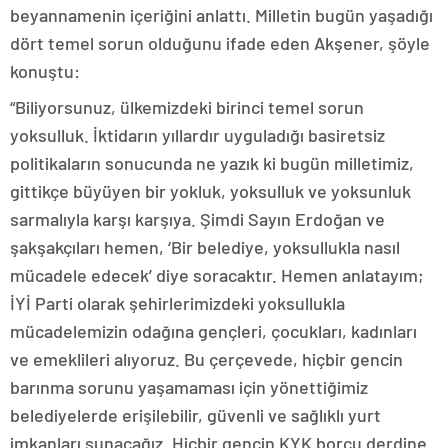
beyannamenin içeriğini anlattı. Milletin bugün yaşadığı
dört temel sorun olduğunu ifade eden Akşener, şöyle
konuştu:
“Biliyorsunuz, ülkemizdeki birinci temel sorun
yoksulluk. İktidarın yıllardır uyguladığı basiretsiz
politikaların sonucunda ne yazık ki bugün milletimiz,
gittikçe büyüyen bir yokluk, yoksulluk ve yoksunluk
sarmalıyla karşı karşıya. Şimdi Sayın Erdoğan ve
şakşakçıları hemen, ‘Bir belediye, yoksullukla nasıl
mücadele edecek’ diye soracaktır. Hemen anlatayım;
İYİ Parti olarak şehirlerimizdeki yoksullukla
mücadelemizin odağına gençleri, çocukları, kadınları
ve emeklileri alıyoruz. Bu çerçevede, hiçbir gencin
barınma sorunu yaşamaması için yönettiğimiz
belediyelerde erişilebilir, güvenli ve sağlıklı yurt
imkanları sunacağız. Hiçbir gencin KYK borcu derdine