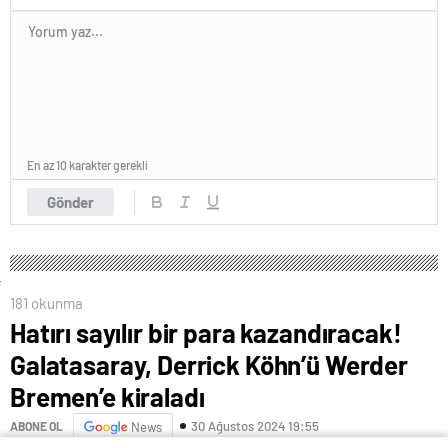
En az 10 karakter gerekli
Gönder
181 okunma
Hatırı sayılır bir para kazandıracak!
Galatasaray, Derrick Köhn’ü Werder
Bremen’e kiraladı
30 Ağustos 2024 19:55
ABONE OL
News