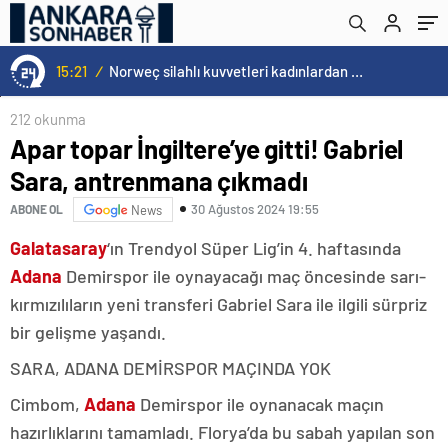
Bremen’e kiraladı
15:21
/
Norweç silahlı kuvvetleri kadınlardan oluşan özel kuvvetler eğitimlerini başlattı.
212 okunma
Apar topar İngiltere’ye gitti! Gabriel
Sara, antrenmana çıkmadı
30 Ağustos 2024 19:55
ABONE OL
News
Galatasaray
‘ın Trendyol Süper Lig’in 4. haftasında
Adana
Demirspor ile oynayacağı maç öncesinde sarı-
kırmızılıların yeni transferi Gabriel Sara ile ilgili sürpriz
bir gelişme yaşandı.
SARA, ADANA DEMİRSPOR MAÇINDA YOK
Cimbom,
Adana
Demirspor ile oynanacak maçın
hazırlıklarını tamamladı. Florya’da bu sabah yapılan son