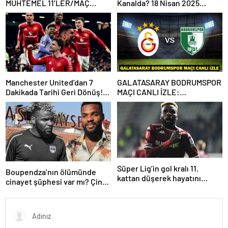
MUHTEMEL 11’LER/MAÇ
Kanalda? 18 Nisan 2025
KADROSU! Galatasaray
Günün Karşılaşmaları
Bodrumspor maçı hangi
kanalda, saat kaçta?
Manchester United’dan 7
GALATASARAY BODRUMSPOR
Dakikada Tarihi Geri Dönüş!
MAÇI CANLI İZLE:
UEFA Avrupa Ligi’nde Yarı
Galatasaray Bodrumspor
Finalde
maçı şifresiz mi?
Süper Lig’in gol kralı 11.
Boupendza’nın ölümünde
kattan düşerek hayatını
cinayet şüphesi var mı? Çin
kaybetti!
polisinden net açıklama