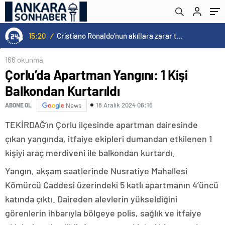
15:20
/
Cristiano Ronaldo’nun akıllara zarar tüm kariyerinin istatistiğini çıkardık !
166 okunma
Çorlu’da Apartman Yangını: 1 Kişi
Balkondan Kurtarıldı
18 Aralık 2024 06:16
ABONE OL
News
TEKİRDAĞ’ın Çorlu ilçesinde apartman dairesinde
çıkan yangında, itfaiye ekipleri dumandan etkilenen 1
kişiyi araç merdiveni ile balkondan kurtardı.
Yangın, akşam saatlerinde Nusratiye Mahallesi
Kömürcü Caddesi üzerindeki 5 katlı apartmanın 4’üncü
katında çıktı. Daireden alevlerin yükseldiğini
görenlerin ihbarıyla bölgeye polis, sağlık ve itfaiye