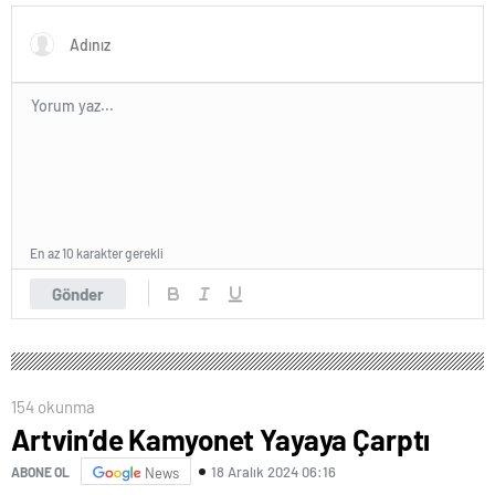
eğitimine dikkati çekti
En az 10 karakter gerekli
Gönder
154 okunma
Artvin’de Kamyonet Yayaya Çarptı
18 Aralık 2024 06:16
ABONE OL
News