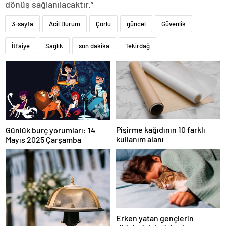
dönüş sağlanılacaktır.”
3-sayfa
Acil Durum
Çorlu
güncel
Güvenlik
İtfaiye
Sağlık
son dakika
Tekirdağ
Pişirme kağıdının 10 farklı
Günlük burç yorumları: 14
kullanım alanı
Mayıs 2025 Çarşamba
Erken yatan gençlerin