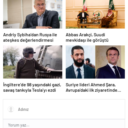
Andriy Sybiha’dan Rusya ile
Abbas Arakçi, Suudi
ateşkes değerlendirmesi
mevkidaşı ile görüştü
Suriye lideri Ahmed Şara,
İngiltere’de 98 yaşındaki gazi,
Avrupa’daki ilk ziyaretinde
savaş tankıyla Tesla’yı ezdi
Macron ile görüşecek