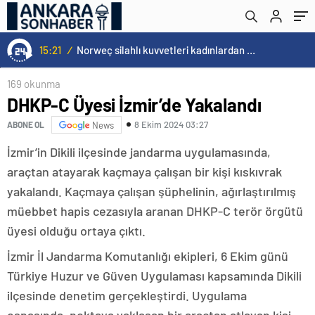
15:21
/
Norweç silahlı kuvvetleri kadınlardan oluşan özel kuvvetler eğitimlerini başlattı.
169 okunma
DHKP-C Üyesi İzmir’de Yakalandı
8 Ekim 2024 03:27
ABONE OL
News
İzmir’in Dikili ilçesinde jandarma uygulamasında,
araçtan atayarak kaçmaya çalışan bir kişi kıskıvrak
yakalandı. Kaçmaya çalışan şüphelinin, ağırlaştırılmış
müebbet hapis cezasıyla aranan DHKP-C terör örgütü
üyesi olduğu ortaya çıktı.
İzmir İl Jandarma Komutanlığı ekipleri, 6 Ekim günü
Türkiye Huzur ve Güven Uygulaması kapsamında Dikili
ilçesinde denetim gerçekleştirdi. Uygulama
esnasında, noktaya yaklaşan bir araçtan atlayan kişi,