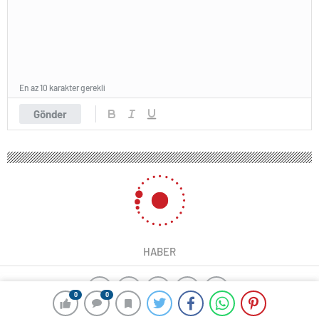
En az 10 karakter gerekli
Gönder
HABER
0
0
ajax alarm