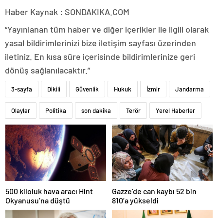
Haber Kaynak : SONDAKIKA.COM
“Yayınlanan tüm haber ve diğer içerikler ile ilgili olarak
yasal bildirimlerinizi bize iletişim sayfası üzerinden
iletiniz. En kısa süre içerisinde bildirimlerinize geri
dönüş sağlanılacaktır.”
3-sayfa
Dikili
Güvenlik
Hukuk
İzmir
Jandarma
Olaylar
Politika
son dakika
Terör
Yerel Haberler
500 kiloluk hava aracı Hint
Gazze’de can kaybı 52 bin
Okyanusu’na düştü
810’a yükseldi