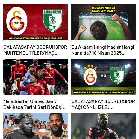
GALATASARAY BODRUMSPOR
Bu Akşam Hangi Maçlar Hangi
MUHTEMEL 11’LER/MAÇ
Kanalda? 18 Nisan 2025
KADROSU! Galatasaray
Günün Karşılaşmaları
Bodrumspor maçı hangi
kanalda, saat kaçta?
Manchester United’dan 7
GALATASARAY BODRUMSPOR
Dakikada Tarihi Geri Dönüş!
MAÇI CANLI İZLE:
UEFA Avrupa Ligi’nde Yarı
Galatasaray Bodrumspor
Finalde
maçı şifresiz mi?