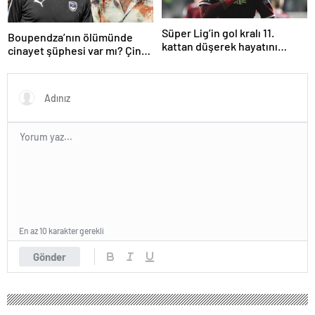
Süper Lig’in gol kralı 11.
Boupendza’nın ölümünde
kattan düşerek hayatını
cinayet şüphesi var mı? Çin
kaybetti!
polisinden net açıklama
En az 10 karakter gerekli
Gönder