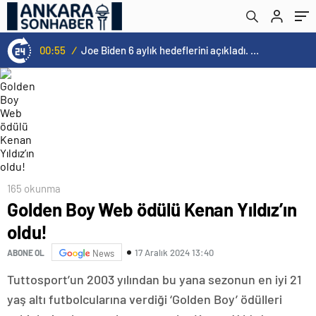
00:55
/
Joe Biden 6 aylık hedeflerini açıkladı. Senato buz gibi…
165 okunma
Golden Boy Web ödülü Kenan Yıldız’ın
oldu!
17 Aralık 2024 13:40
ABONE OL
News
Tuttosport’un 2003 yılından bu yana sezonun en iyi 21
yaş altı futbolcularına verdiği ‘Golden Boy’ ödülleri