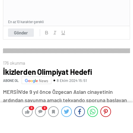
En az 10 karakter gerekli
Gönder
176 okunma
İkizlerden Olimpiyat Hedefi
8 Ekim 2024 15:51
ABONE OL
News
MERSİN’de 9 yıl önce Özgecan Aslan cinayetinin
ardından savunma amaçlı tekvando sporuna başlayan
Özge Özbey (20) ile ikiz kardeşi Öykü Özbey, ulusal ve
0
0
0
0
uluslararası müsabakalarda şampiyonluklar kazandı.
İkizlerden Öykü Özbey, hedefinin önce Avrupa