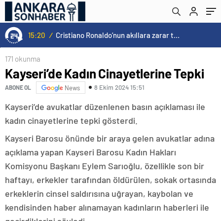
15:20
/
Cristiano Ronaldo’nun akıllara zarar tüm kariyerinin istatistiğini çıkardık !
171 okunma
Kayseri’de Kadın Cinayetlerine Tepki
8 Ekim 2024 15:51
ABONE OL
News
Kayseri’de avukatlar düzenlenen basın açıklaması ile
kadın cinayetlerine tepki gösterdi.
Kayseri Barosu önünde bir araya gelen avukatlar adına
açıklama yapan Kayseri Barosu Kadın Hakları
Komisyonu Başkanı Eylem Sarıoğlu, özellikle son bir
haftayı, erkekler tarafından öldürülen, sokak ortasında
erkeklerin cinsel saldırısına uğrayan, kaybolan ve
kendisinden haber alınamayan kadınların haberleri ile
geçirdiklerini söyledi.