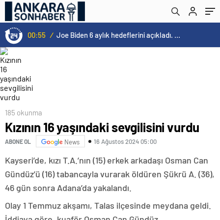
00:55
/
Joe Biden 6 aylık hedeflerini açıkladı. Senato buz gibi…
185 okunma
Kızının 16 yaşındaki sevgilisini vurdu
16 Ağustos 2024 05:00
ABONE OL
News
Kayseri’de, kızı T.A.’nın (15) erkek arkadaşı Osman Can
Gündüz’ü (16) tabancayla vurarak öldüren Şükrü A. (36),
46 gün sonra Adana’da yakalandı.
Olay 1 Temmuz akşamı, Talas ilçesinde meydana geldi.
İddiaya göre, kuaför Osman Can Gündüz,