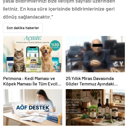
yasal bildirimlerinizi bize iletişim sayfası üzerinden
iletiniz. En kısa süre içerisinde bildirimlerinize geri
dönüş sağlanılacaktır.”
Son dakika haberler
Petmona : Kedi Maması ve
25 Yıllık Miras Davasında
Köpek Maması İle Tüm Evcil
Gözler Temmuz Ayındaki
Hayvan Ürünleri
Karar Duruşmasına Çevrildi