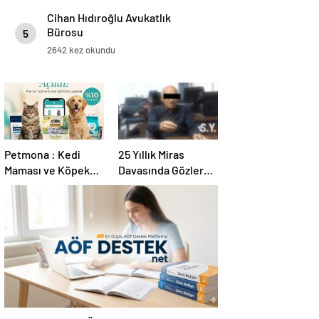
Cihan Hıdıroğlu Avukatlık
Bürosu
5
2642 kez okundu
Petmona : Kedi
25 Yıllık Miras
Maması ve Köpek
Davasında Gözler
Maması İle Tüm
Temmuz Ayındaki
Evcil Hayvan
Karar Duruşmasına
Ürünleri
Çevrildi