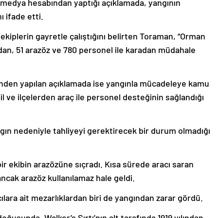
 medya hesabından yaptığı açıklamada, yangının
ı ifade etti.
kiplerin gayretle çalıştığını belirten Toraman, “Orman
adan, 51 arazöz ve 780 personel ile karadan müdahale
ünden yapılan açıklamada ise yangınla mücadeleye kamu
il ve ilçelerden araç ile personel desteğinin sağlandığı
gın nedeniyle tahliyeyi gerektirecek bir durum olmadığı
ir ekibin arazözüne sıçradı. Kısa sürede aracı saran
ancak arazöz kullanılamaz hale geldi.
ara ait mezarlıklardan biri de yangından zarar gördü.
doğusunda, Walker’s Sırtı’nın alt tarafında 1919 yılından