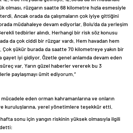
ük olması, rüzgarın saatte 68 kilometre hızla esmesiyle
terdi. Ancak orada da çalışmaların çok iyiye gittiğini
 orada müdahaleye devam ediyorlar. Bolu’da da yerleşim
 Gerekli tedbirler alındı. Herhangi bir risk söz konusu
rada da çok ciddi bir rüzgar vardı. Hem havadan hem
 Çok şükür burada da saatte 70 kilometreye yakın bir
 da gayet iyi gidiyor. Özetle genel anlamda devam eden
 süreç var. Yarın güzel haberler vererek bu 3
sizlerle paylaşmayı ümit ediyorum.”
a mücadele eden orman kahramanlarına ve onların
 kuruluşlarına, yerel yönetimlere teşekkür etti.
afta sonu için yangın riskinin yüksek olmasıyla ilgili
detti: