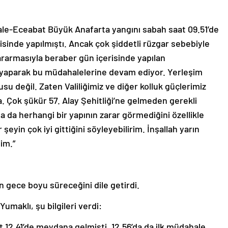
e-Eceabat Büyük Anafarta yangını sabah saat 09.51’de
isinde yapılmıştı. Ancak çok şiddetli rüzgar sebebiyle
kararmasıyla beraber gün içerisinde yapılan
e yaparak bu müdahalelerine devam ediyor. Yerleşim
nusu değil. Zaten Valiliğimiz ve diğer kolluk güçlerimiz
a. Çok şükür 57. Alay Şehitliği’ne gelmeden gerekli
 da herhangi bir yapının zarar görmediğini özellikle
şeyin çok iyi gittiğini söyleyebilirim. İnşallah yarın
im.”
n gece boyu süreceğini dile getirdi.
maklı, şu bilgileri verdi:
t 12.41’de meydana gelmişti. 12.56’da da ilk müdahale