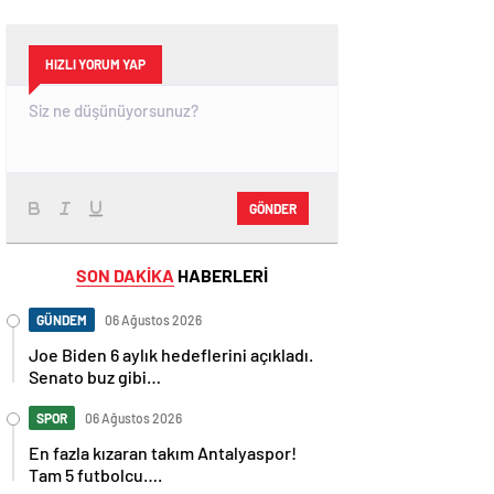
HIZLI YORUM YAP
GÖNDER
SON DAKİKA
HABERLERİ
GÜNDEM
06 Ağustos 2026
Joe Biden 6 aylık hedeflerini açıkladı.
Senato buz gibi…
SPOR
06 Ağustos 2026
En fazla kızaran takım Antalyaspor!
Tam 5 futbolcu….