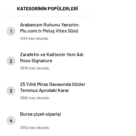
KATEGORİNİN POPÜLERLERİ
Arabanızın Ruhunu Yansıtın:
Plu.com.tr Peluş Vites Süsü
1
Modelleri
4124 kez okundu
Zarafetin ve Kalitenin Yeni Adı
Roxx Signature
2
3835 kez okundu
25 Yıllık Miras Davasında Gözler
Temmuz Ayındaki Karar
3
Duruşmasına Çevrildi
3692 kez okundu
Bursa çiçek siparişi
4
3352 kez okundu