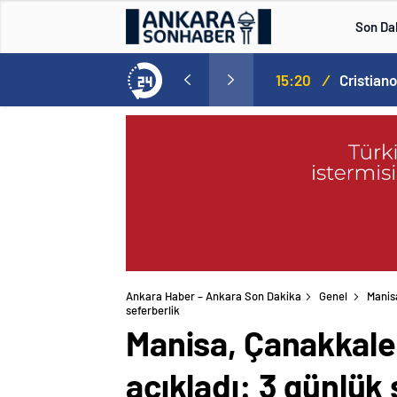
Son Da
Norweç silahlı kuvvetleri kadınlardan oluşan özel kuvvetler eğitimlerini başlattı.
15:20
/
Ankara Haber – Ankara Son Dakika
Genel
Manis
seferberlik
Manisa, Çanakkale
açıkladı: 3 günlük 