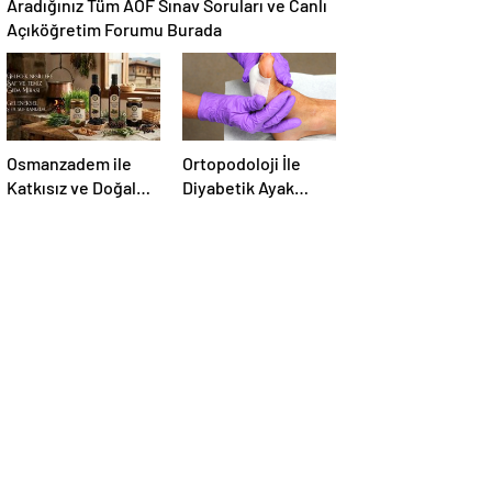
Aradığınız Tüm AÖF Sınav Soruları ve Canlı
Açıköğretim Forumu Burada
Osmanzadem ile
Ortopodoloji İle
Katkısız ve Doğal
Diyabetik Ayak
Beslenme Dönemi
Yarası Tedavisi