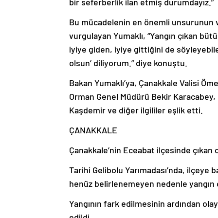
bir seferberlik ilan etmiş durumdayız.”
Bu mücadelenin en önemli unsurunun v
vurgulayan Yumaklı, “Yangın çıkan bütün
iyiye giden, iyiye gittiğini de söyleyeb
olsun’ diliyorum.” diye konuştu.
Bakan Yumaklı’ya, Çanakkale Valisi Öme
Orman Genel Müdürü Bekir Karacabey, Ça
Kaşdemir ve diğer ilgililer eşlik etti.
ÇANAKKALE
Çanakkale’nin Eceabat ilçesinde çıkan
Tarihi Gelibolu Yarımadası’nda, ilçeye 
henüz belirlenemeyen nedenle yangın ç
Yangının fark edilmesinin ardından ola
edildi.