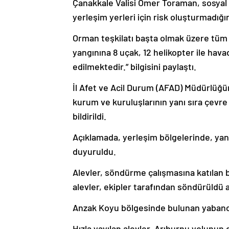
Çanakkale Valisi Ömer Toraman, sosyal
yerleşim yerleri için risk oluşturmadığın
Orman teşkilatı başta olmak üzere tüm e
yangınına 8 uçak, 12 helikopter ile hav
edilmektedir.” bilgisini paylaştı.
İl Afet ve Acil Durum (AFAD) Müdürlüğ
kurum ve kuruluşlarının yanı sıra çevre 
bildirildi.
Açıklamada, yerleşim bölgelerinde, yan
duyuruldu.
Alevler, söndürme çalışmasına katılan b
alevler, ekipler tarafından söndürüldü 
Anzak Koyu bölgesinde bulunan yabancıl
Hızla yayılan alevler, Arıburnu yolunun 