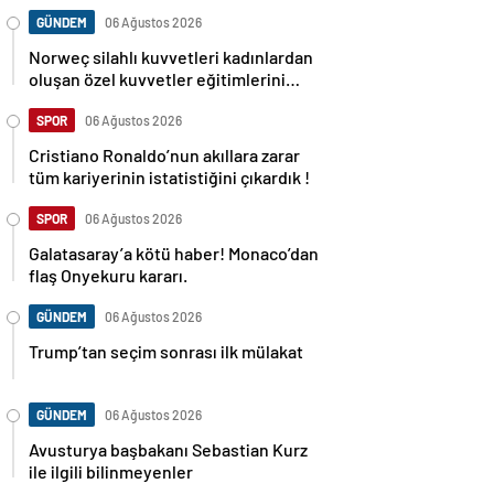
GÜNDEM
06 Ağustos 2026
Norweç silahlı kuvvetleri kadınlardan
oluşan özel kuvvetler eğitimlerini
başlattı.
SPOR
06 Ağustos 2026
Cristiano Ronaldo’nun akıllara zarar
tüm kariyerinin istatistiğini çıkardık !
SPOR
06 Ağustos 2026
Galatasaray’a kötü haber! Monaco’dan
flaş Onyekuru kararı.
GÜNDEM
06 Ağustos 2026
Trump’tan seçim sonrası ilk mülakat
GÜNDEM
06 Ağustos 2026
Avusturya başbakanı Sebastian Kurz
ile ilgili bilinmeyenler