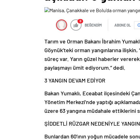
0
BEĞENDİM
ABONE OL
Tarım ve Orman Bakanı İbrahim Yumaklı
Göynük’teki orman yangınlarına ilişkin,
süreç var. Yarın güzel haberler vererek bu
paylaşmayı ümit ediyorum.” dedi.
3 YANGIN DEVAM EDİYOR
Bakan Yumaklı, Eceabat ilçesindeki Ça
Yönetim Merkezi’nde yaptığı açıklamada
üzere 63 yangına müdahale ettiklerini s
ŞİDDETLİ RÜZGAR NEDENİYLE YANGIN
Bunlardan 60’ının yoğun mücadele sonu