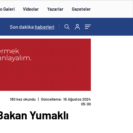
o Galeri
Videolar
Yazarlar
Gazeteler
14:57
Son dakika
/
haberleri
180 kez okundu
|
Güncelleme: 16 Ağustos 2024
05:00
 Bakan Yumaklı