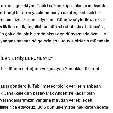
ermesi gerekiyor. Tabiri caizse kapalı alanların dışında,
rhangi bir ateş yakılmaması ya da ateşle alakalı bir
sını özellikle belirtiyorum. Gündüz söyledim, tekrar
ik ilan ettik. İnşallah bu süreci rahatlıkla atlatacağız.
 gün çok ciddi bir biçimde hisseden dünyamızda özellikle
yangına hassas bölgelerin çokluğuyla bizlerin mücadele
 İLAN ETMİŞ DURUMDAYIZ”
i bir dönem olduğunu vurgulayan Yumaklı, sözlerini
 yazısı gönderdik. Tabii meteorolojik verilerin anbean
cak Çanakkale’den başlayarak Akdeniz’e kadar olan
de vatandaşlarımızın yangına meydan verebilecek
likle rica ediyoruz. Bu 3 gün ülkemizde hakikaten adeta