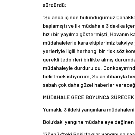
sürdürdü:
“Şu anda içinde bulunduğumuz Çanakkal
başlamıştı ve ilk müdahale 3 dakika içer
hızlı bir yayılma göstermişti. Havanın 
müdahalelerle kara ekiplerimiz takviy
yerleriyle ilgili herhangi bir risk söz ko
gerekli tedbirleri birlikte almış durumd
müdahaleyle durduruldu. Conkbayırı’nda
belirtmek istiyorum. Şu an itibarıyla her 
sabah çok daha güzel haberler vereceğ
MÜDAHALE GECE BOYUNCA SÜRECEK
Yumaklı, 3 ildeki yangınlara müdahaleni
Bolu’daki yangına müdahaleye değinen Yu
“Göynük’teki Bekirfakılar yangını da saa